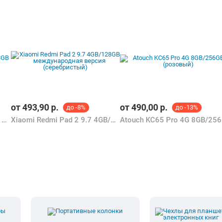
от
493,90
р.
от
490,00
р.
до -8%
до -13%
Horizont H-Tab Crystal 6GB/128GB LTE (мятный)
Xiaomi Redmi Pad 2 9.7 4GB/128GB международная версия (серебристый)
Ato