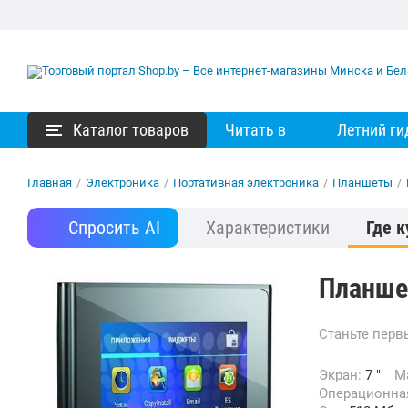
Каталог товаров
Читать в
Летний ги
Главная
/
Электроника
/
Портативная электроника
/
Планшеты
/
Спросить AI
Характеристики
Где к
Планшет
Станьте пер
Экран:
7 "
Операционна