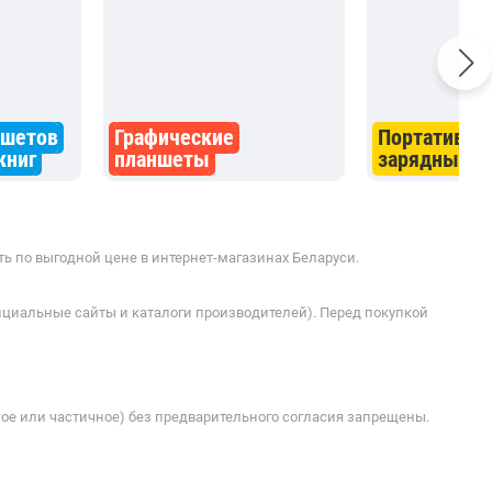
ншетов
Графические
Портативны
книг
планшеты
зарядные у
ть по выгодной цене в интернет-магазинах Беларуси.
ициальные сайты и каталоги производителей). Перед покупкой
ое или частичное) без предварительного согласия запрещены.