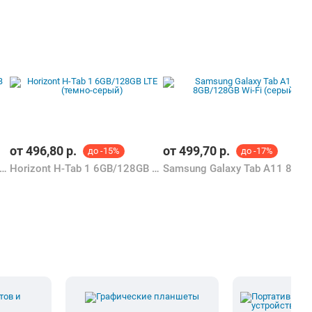
от
496,80
р.
от
499,70
р.
до -15%
до -17%
uch KC65 Pro 4G 8GB/256GB (розовый)
Horizont H-Tab 1 6GB/128GB LTE (темно-серый)
Samsung Galaxy Tab A11 8GB/128GB Wi-Fi (с