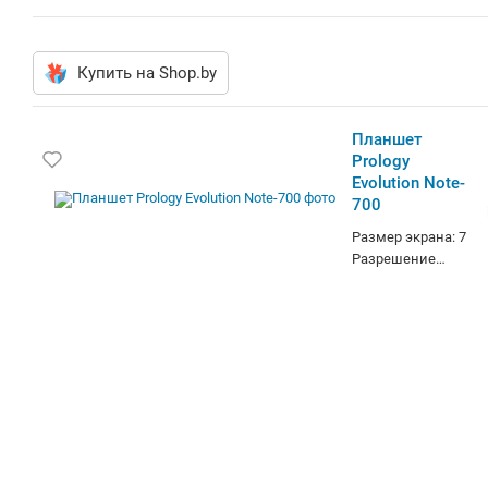
Купить на Shop.by
Планшет
Prology
Evolution Note-
700
Размер экрана: 7
Разрешение
экрана 800х480
Процессор
Telechips TCC8923,
1000 МГц
Оперативная
память 512 Мб
Встроенная
память 8 Гб
Поддержка карт
памяти: micro SD