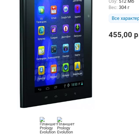
Озу:
512 Мб
Вес:
304 г
Все характе
455,00
p