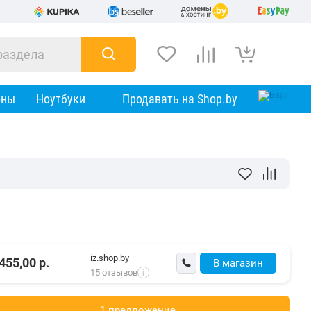
оны
Ноутбуки
Продавать на Shop.by
iz.shop.by
455,00
р.
В магазин
15 отзывов
i
1 предложениe