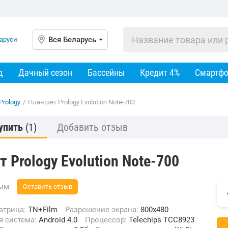
Вся Беларусь
д
Дачный сезон
Бассейны
Кредит 4%
Смартф
Prology
/
Планшет Prology Evolution Note-700
упить
(1)
Добавить отзыв
 Prology Evolution Note-700
вым
Оставить отзыв
Матрица:
TN+Film
Разрешение экрана:
800x480
я система:
Android 4.0
Процессор:
Telechips TCC8923