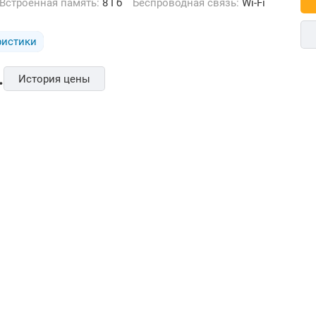
Встроенная память:
8 Гб
Беспроводная связь:
Wi-Fi
ристики
.
История цены