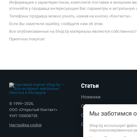
Информация о характеристиках, комплекте поставки и внешнем ви
уточняйте у продавца интересующие Вас параметры и актуальную це
Телефоны продавца можно узнать, нажав на кнопку «Контакты».
Если Вы заметили ошибку, сообщите нам об этом.
Все опубликованные на Shop.by материалы являются собственност
Приятных покупок!
Статьи
Новинки
© 1999–
2026
,
Обзоры
ООО «Открытый Контакт»
Мы заботимся о
Советы
УНП 100008738
Обратите внимание
Настройка cookie
Shop.by использует файл
персонализированных р