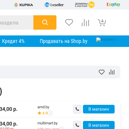
Кредит 4%
Продавать на Shop.by
)
amd.by
34,00
р.
В магазин
4.0
i
34,00
р.
multimart.by
В магазин
37,00
р.