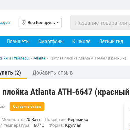
Вся Беларусь
Планшеты
Смартфоны
К школе
Летний гид
ойки и стайлеры
/
Atlanta
/
Круглая плойка Atlanta ATH-6647 (красный)
упить
(2)
Добавить отзыв
 плойка Atlanta ATH-6647 (красный
вым
Оставить отзыв
Мощность:
20 Ватт
Покрытие:
Керамика
ая температура:
180 °С
Форма:
Круглая