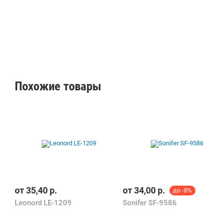
банковск
ая карта,
карты
рассрочк
и. Все
акции,
скидки и
промоко
ды
Похожие товары
найдёшь
на
MultiMart.
by!
от
35,40
р.
от
34,00
р.
до -8%
Leonord LE-1209
Sonifer SF-9586