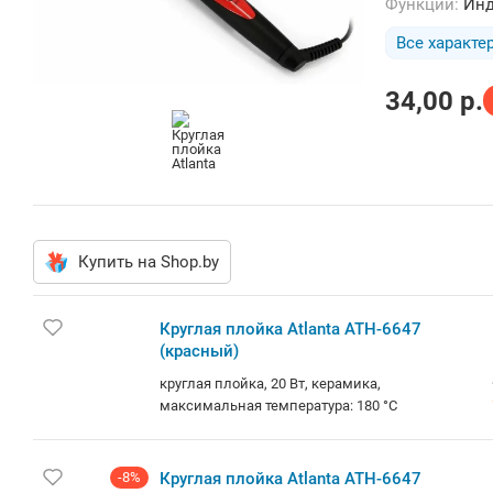
Функции:
Инд
Все характе
34,00
p.
Купить на Shop.by
Круглая
плойка
Atlanta
ATH-
6647
круглая
(красны
плойка,
й)
20 Вт,