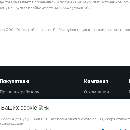
де товара является справочной и получена из открытых источников (оф
ну на Круглая плойка Atlanta ATH-6647 (красный).
ью ООО «Открытый контакт». Любая публикация или копирование (полн
Покупателю
Компания
Права потребителя
О компании
Вопросы-ответы
О проекте
 Ваших cookie
Пользовательское соглашение
Вакансии
Политика обработки
Обратная связь
ы cookie для улучшения Вашего пользовательского опыта, сбора статис
персональных данных
екомендаций.
Наши партнеры