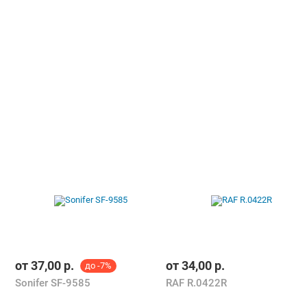
от
37,00
р.
от
34,00
р.
до -7%
Sonifer SF-9585
RAF R.0422R