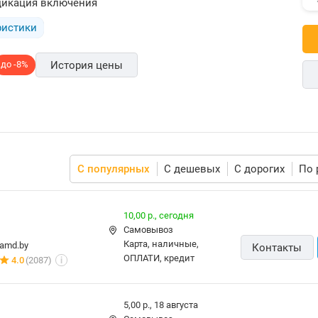
икация включения
ристики
до -8%
История цены
С популярных
С дешевых
С дорогих
По 
10,00 р.,
сегодня
Самовывоз
карта, наличные,
amd.by
Контакты
ОПЛАТИ, кредит
4.0
(2087)
i