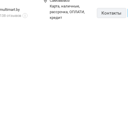
5,00 р.,
18 августа
Самовывоз
карта, наличные,
multimart.by
рассрочка, ОПЛАТИ,
Контакты
138 отзывов
i
кредит