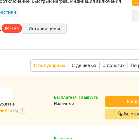
оотключение, Быстрый нагрев, Индикация включения
ристики
.
до -19%
История цены
С популярных
С дешевых
С дорогих
По 
Бесплатная,
18 августа
В кор
наличные
yoursale
5.0
(26)
i
Быстр
Бесплатная