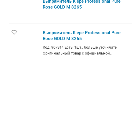
Выпрямитель Kiepe Professional Pure
Rose GOLD М 8265
Выпрямитель Kiepe Professional Pure
Rose GOLD М 8265
Код: 907814 Есть: 1шт., больше уточняйте
Оригинальный товар с официальной
гарантией. Доступно в кредит и лизинг.
Самовывоз: Независимости
102(м.Московская), Братская
13(м.Аэродромная) (+1 день). Доставка: по
Беларуси курьером (за 1-3 дня) и в отделения
Европочты (Минск 1 день, РБ до 4х дней).
Корпоративным клиентам: стоимость с
НДС20% (счета от 100руб.)