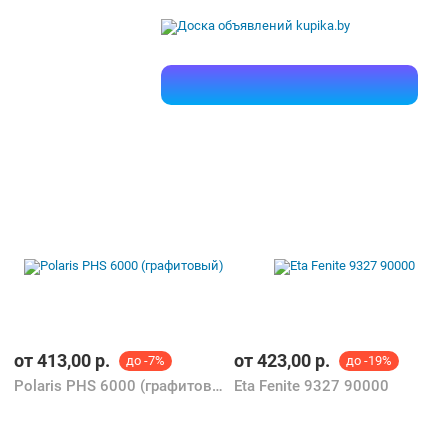
от
413,00
р.
от
423,00
р.
до -7%
до -19%
Polaris PHS 6000 (графитовый)
Eta Fenite 9327 90000