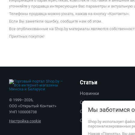
Информация о характеристиках, комплекте поставки и внешнем ви
уточняйте у продавца интересующие Вас параметры и актуальную це
Телефоны продавца можно узнать, нажав на кнопку «Контакты».
Если Вы заметили ошибку, сообщите нам об этом.
Все опубликованные на Shop.by материалы являются собственност
Приятных покупок!
Статьи
Новинки
© 1999–
2026
,
Обзоры
ООО «Открытый Контакт»
Мы заботимся о
Советы
УНП 100008738
Обратите внимание
Настройка cookie
Shop.by использует файл
персонализированных р
Нажав «Принять», Вы дает