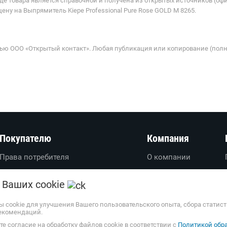
де товара является справочной и получена из открытых источников (оф
ну на Выпрямитель Kiepe Professional Pure Rose GOLD M 8265.
ью ООО «Открытый контакт». Любая публикация или копирование (полн
Покупателю
Компания
Права потребителя
О компании
Вопросы-ответы
О проекте
 Ваших cookie
Пользовательское соглашение
Вакансии
Политика обработки
Обратная связь
ы cookie для улучшения Вашего пользовательского опыта, сбора статис
екомендаций.
персональных данных
Наши партнеры
е согласие на обработку файлов cookie в соответствии с
Политикой обра