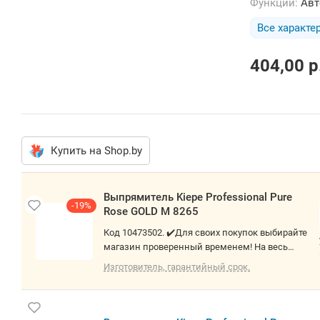
Функции:
Авт
Все характе
404,00
p
Купить на Shop.by
Выпрямитель Kiepe Professional Pure
-19%
Rose GOLD М 8265
Код 10473502. ✔️Для своих покупок выбирайте
магазин проверенный временем! На весь
товар предоставляем 14 дней на проверку! Не
Изготовитель, гарантийный срок.
работаем с юр. лицами! О товаре:
выпрямитель, 35 Вт, титан, максимальная
температура: 230 °С, нагрев 20 с