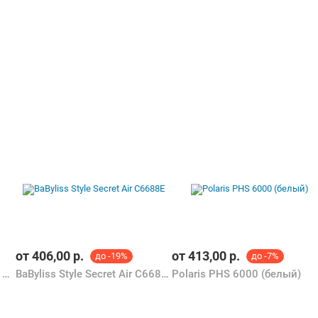
от
406,00
р.
от
413,00
р.
до -19%
до -7%
Remington Trendology 5-in-1 CI41MS5
BaByliss Style Secret Air C6688E
Polaris PHS 6000 (белый)