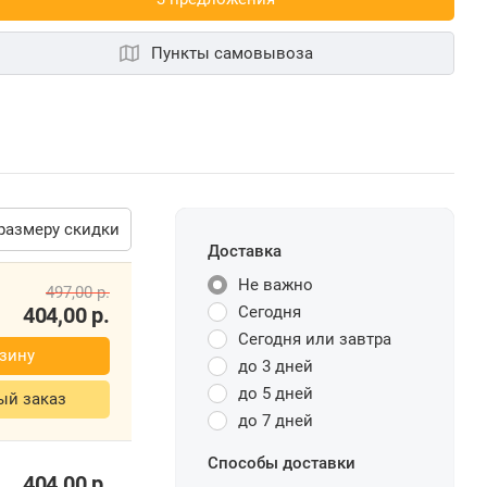
Пункты самовывоза
размеру скидки
Доставка
Не важно
497,00
р.
404,00
р.
Сегодня
Сегодня или завтра
зину
до 3 дней
до 5 дней
ый заказ
до 7 дней
Способы доставки
404,00
р.