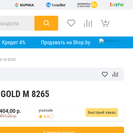
Кредит 4%
Продавать на Shop.by
LD M 8265
e GOLD M 8265
404,00
р.
yoursale
Быстрый заказ
497,00
р.
5.0
i
3 предложения