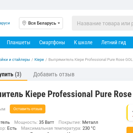
Вся Беларусь
Планшеты
Смартфоны
К школе
Летний гид
ойки и стайлеры
/
Kiepe
/
Выпрямитель Kiepe Professional Pure Rose GO
упить
(3)
Добавить отзыв
тель Kiepe Professional Pure Ros
вым
Оставить отзыв
тель
Мощность:
35 Ватт
Покрытие:
Металл
тор:
Есть
Максимальная температура:
230 °С