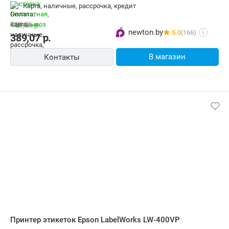
карта, наличные, рассрочка, кредит
450,86
р.
newton.by
5.0
(166)
i
389,07
р.
В магазин
Контакты
Принтер этикеток Epson LabelWorks LW-400VP