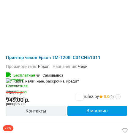
Принтер чеков Epson TM-T20III C31CH51011
Производитель:
Epson
Назначение:
Чеки
Бесплатная
Самовывоз
карта, наличные, рассрочка, кредит
996,45
р.
rulez.by
5.0
(9)
i
949,00
р.
В магазин
Контакты
-7%