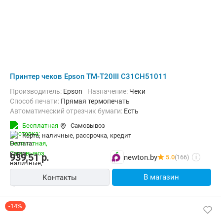
Принтер чеков Epson TM-T20III C31CH51011
Производитель:
Epson
Назначение:
Чеки
Способ печати:
Прямая термопечать
Автоматический отрезчик бумаги:
Есть
Бесплатная
Самовывоз
карта, наличные, рассрочка, кредит
939,51
р.
newton.by
5.0
(166)
i
В магазин
Контакты
-14%