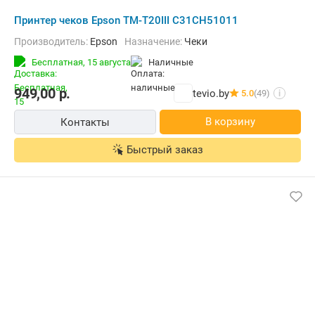
Принтер чеков Epson TM-T20III C31CH51011
Производитель:
Epson
Назначение:
Чеки
Бесплатная,
15 августа
наличные
949,00
р.
tevio.by
5.0
(49)
i
В корзину
Контакты
Быстрый заказ