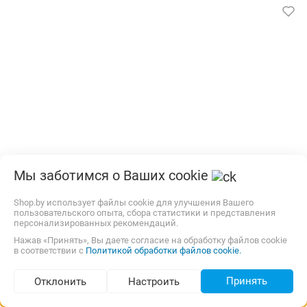
Принтер чеков Epson TM-T20III C31CH51011
Мы заботимся о Ваших cookie
Оригинальные товары от проверенных поставщиков!
Быстрая доставка по Минску и РБ. О товаре: прямая
Shop.by использует файлы cookie для улучшения Вашего
термопечать, назначение: чеки, 203 dpi, 250 мм/с, ширина
пользовательского опыта, сбора статистики и представления
персонализированных рекомендаций.
печати: 80 мм
Нажав «Принять», Вы даете согласие на обработку файлов cookie
Изготовитель, гарантийный срок.
в соответствии с
Политикой обработки файлов cookie.
Бесплатная,
12 августа
Самовывоз
карта, наличные
Принять
Отклонить
Настроить
Подбор по параметрам (78)
949,00
р.
newton
5.0
(38)
i