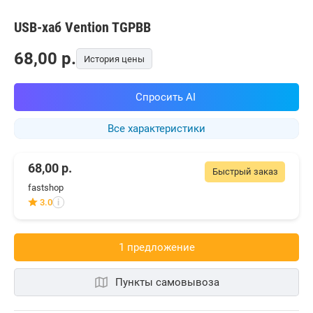
USB-хаб Vention TGPBB
68,00
p.
История цены
Спросить AI
Все характеристики
68,00
р.
Быстрый заказ
fastshop
3.0
i
1 предложениe
Пункты самовывоза