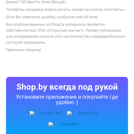
Информация о характеристиках, комплекте поставки и внешнем
виде товара является справочной и получена из открытых
источников (официальные сайты и каталоги производителей).
Перед покупкой уточняйте у продавца интересующие
Вас параметры и актуальную цену на Робот-пылесос Ecovacs
Deebot T50 Max Pro Omni (белый).
Телефоны продавца можно узнать, нажав на кнопку «Контакты».
Если Вы заметили ошибку, сообщите нам об этом.
Все опубликованные на Shop.by материалы являются
собственностью ООО «Открытый контакт». Любая публикация
или копирование (полное или частичное) без предварительного
согласия запрещены.
Приятных покупок!
Shop.by всегда под рукой
Установите приложение и покупайте где