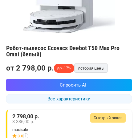
Робот-пылесос Ecovacs Deebot T50 Max Pro
Omni (белый)
от
2 798,00
p.
до -17%
История цены
Спросить AI
Все характеристики
2 798,00
р.
Быстрый заказ
3 386,00
р.
maxisale
3.0
i