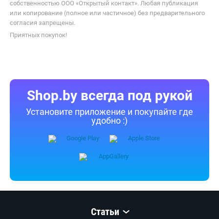
товаров.
Информация о характеристиках, комплекте поставки и внешнем
виде товара является справочной и получена из открытых
источников (официальные сайты и каталоги производителей).
Перед покупкой уточняйте у продавца интересующие
Вас параметры и актуальную цену на Угловая шлифовальная
машина Hikoki G13SN2YGZ.
Телефоны продавца можно узнать, нажав на кнопку «Контакты».
Если Вы заметили ошибку, сообщите нам об этом.
Все опубликованные на Shop.by материалы являются
собственностью ООО «Открытый контакт». Любая публикация
или копирование (полное или частичное) без предварительного
согласия запрещены.
Приятных покупок!
Shop.by всегда под рукой