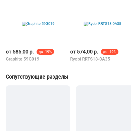
В магазин
Контакты
Похожие товары
от
585,00
р.
от
574,00
р.
до -19%
до -19%
Graphite 59G019
Ryobi RRTS18-0A35