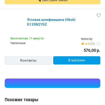
Угловая шлифмашина Hikoki G13SN2YGZ
Бесплатная,
17 августа
tevio.by
наличные
5.0
(49)
i
576,00
р.
В корзину
Контакты
Быстрый заказ
Угловая шлифмашина Hikoki G13SN2YGZ
Бесплатная,
11 августа
teono.by
наличные
4.0
(22)
i
576,00
р.