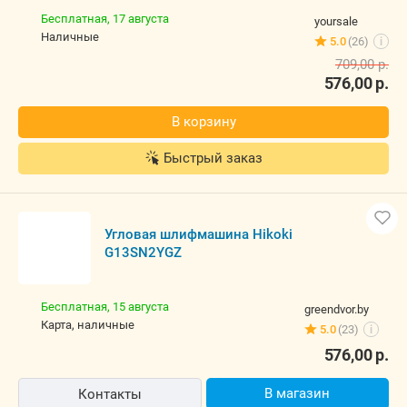
Угловая шлифмашина Hikoki G13SN2YGZ
Изготовитель, гарантийный срок.
Бесплатная,
17 августа
yoursale
наличные
5.0
(26)
i
709,00
р.
576,00
р.
В корзину
Быстрый заказ
Угловая шлифмашина Hikoki G13SN2YGZ
Бесплатная,
15 августа
greendvor.by
карта, наличные
5.0
(23)
i