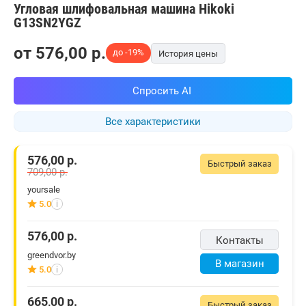
Угловая шлифовальная машина Hikoki
G13SN2YGZ
от
576,00
p.
до -19%
История цены
Спросить AI
Все характеристики
576,00
р.
Быстрый заказ
709,00
р.
yoursale
5.0
i
576,00
р.
Контакты
greendvor.by
В магазин
5.0
i
665,00
р.
Быстрый заказ