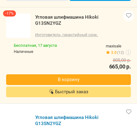
576,00
р.
В магазин
Контакты
-17%
Угловая шлифмашина Hikoki G13SN2YGZ
Изготовитель, гарантийный срок.
Бесплатная,
17 августа
maxisale
наличные
3.0
(12)
i
805,00
р.
665,00
р.
В корзину
Быстрый заказ