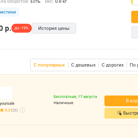
исла оборотов:
Есть
Вес:
0.8 кг
ристики
0
p.
до -19%
История цены
С популярных
С дешевых
С дорогих
По 
Бесплатная,
17 августа
В ко
наличные
yoursale
5.0
(26)
i
Быстр
,