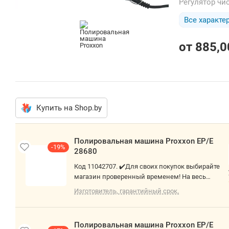
Регулятор ч
Все характе
от
885,0
Купить на Shop.by
Полировал
ьная
машина
-19%
Proxxon
EP/E 28680
Код 11042707.
✔️Для своих
покупок
Изготовитель
выбирайте
гарантийный
срок.
магазин