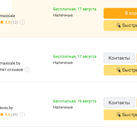
е
Бесплатная,
17 августа
В ко
наличные
maxisale
3.0
(12)
i
Быстр
,
я
Бесплатная,
17 августа
Контакты
наличные
maxisale.by
Нет отзывов
Быстр
i