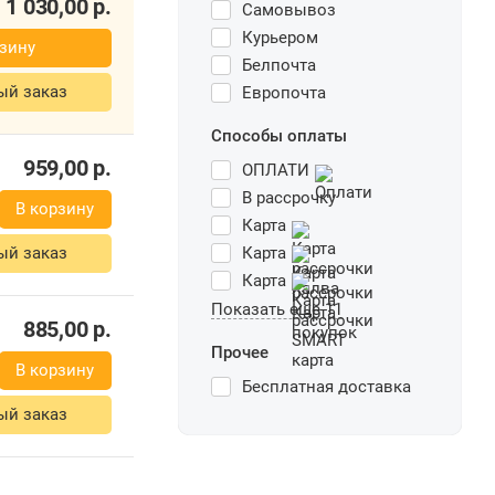
Самовывоз
Курьером
Белпочта
1 247,00
р.
Европочта
1 030,00
р.
Способы оплаты
рзину
ОПЛАТИ
ый заказ
В рассрочку
Карта
Карта
Карта
Показать еще 11
959,00
р.
Прочее
В корзину
Бесплатная доставка
ый заказ
885,00
р.