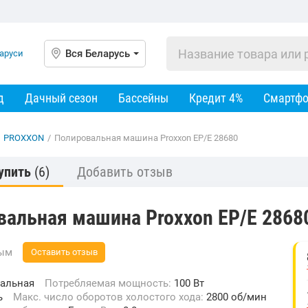
Вся Беларусь
д
Дачный сезон
Бассейны
Кредит 4%
Смартф
PROXXON
/
Полировальная машина Proxxon EP/E 28680
упить
(6)
Добавить отзыв
вальная машина Proxxon EP/E 2868
вым
Оставить отзыв
альная
Потребляемая мощность:
100 Вт
ь
Макс. число оборотов холостого хода:
2800 об/мин