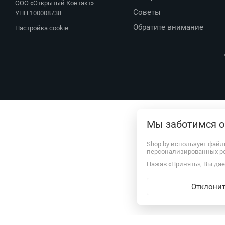
Приятных покупок!
Статьи
Новинки
© 1999–
2026
,
Обзоры
ООО «Открытый Контакт»
Мы заботимся о
Советы
УНП 100008738
Обратите внимание
Настройка cookie
Shop.by использует файл
персонализированных р
Нажав «Принять», Вы дает
Отклони