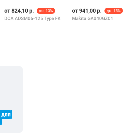
от
824,10
р.
от
941,00
р.
до -10%
до -15%
DCA ADSM06-125 Type FK
Makita GA040GZ01