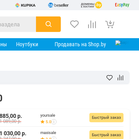
оны
Ноутбуки
Продавать на Shop.by
0
885,00
р.
yoursale
Быстрый заказ
1 089,00
р.
5.0
i
1 030,00
р.
maxisale
Быстрый заказ
1 247,00
р.