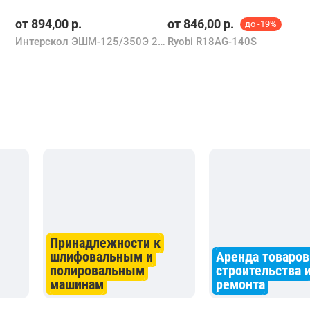
от
894,00
р.
от
846,00
р.
до -19%
Интерскол ЭШМ-125/350Э 2.5 (797.1.1.70)
Ryobi R18AG-140S