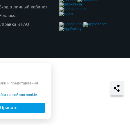
Продавцу
Присоединяйся
Продавать на Shop.by
Создать свой магазин
Вход в личный кабинет
Реклама
тики и представления
Справка и FAQ
ботки файлов cookie.
Принять