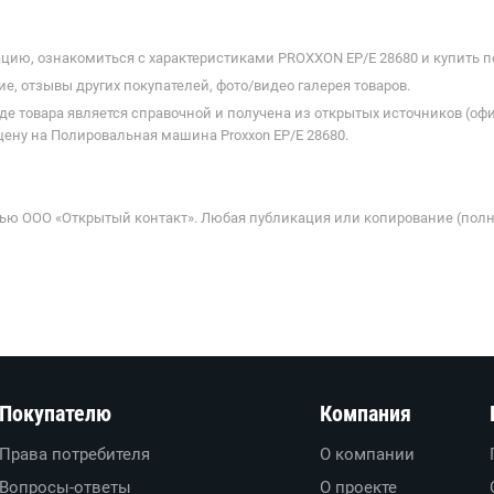
Принадлежности к
шлифовальным и
Аренда товаров
полировальным
строительства 
машинам
ремонта
цию, ознакомиться с характеристиками PROXXON EP/E 28680 и купить по
е, отзывы других покупателей, фото/видео галерея товаров.
де товара является справочной и получена из открытых источников (оф
ену на Полировальная машина Proxxon EP/E 28680.
ью ООО «Открытый контакт». Любая публикация или копирование (полн