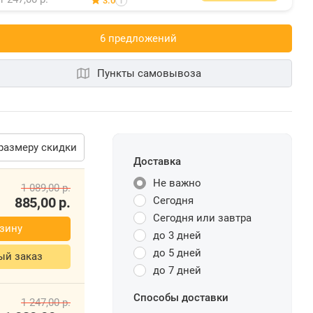
3.0
i
6 предложений
Пункты самовывоза
размеру скидки
Доставка
Не важно
Сегодня
1 089,00
р.
Сегодня или завтра
885,00
р.
до 3 дней
рзину
до 5 дней
до 7 дней
ый заказ
Способы доставки