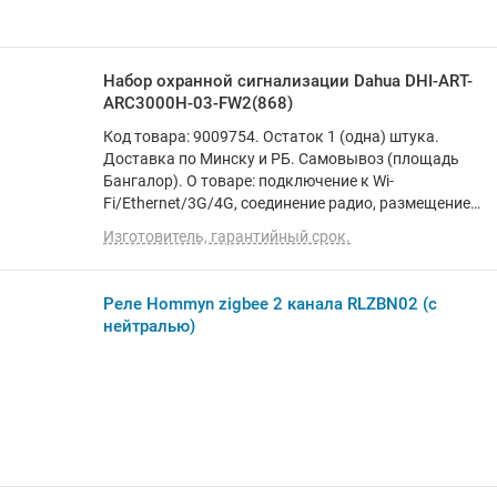
Набор охранной сигнализации Dahua DHI-ART-
ARC3000H-03-FW2(868)
Код товара: 9009754. Остаток 1 (одна) штука.
Доставка по Минску и РБ. Самовывоз (площадь
Бангалор). О товаре: подключение к Wi-
Fi/Ethernet/3G/4G, соединение радио, размещение
внутри помещения, питание: сеть 220В/батарейка/
Изготовитель, гарантийный срок.
аккумулятор, световой индикатор
Реле Hommyn zigbee 2 канала RLZBN02 (с
нейтралью)