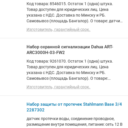
Код товара: 8546015. Остаток 1 (одна) штука.
Товар доступен для юридических лиц. Цена
указана с НДС. Доставка по Минску и РБ.
Самовывоз (площадь Бангалор). О товаре: датчик
открытия дверей/окон/движения (PIR),
Изготовитель, гарантийный срок.
размещение внутри помещения
Набор охранной сигнализации Dahua ART-
ARC3000H-03-FW2
Код товара: 9261070. Остаток 1 (одна) штука.
Товар доступен для юридических лиц. Цена
указана с НДС. Доставка по Минску и РБ.
Самовывоз (площадь Бангалор). О товаре:
подключение к Wi-Fi/Ethernet/3G/4G, соединение
Изготовитель, гарантийный срок.
радио, размещение внутри помещения, питание:
сеть 220В/батарейка/аккумулятор, световой
индикатор
Набор защиты от протечек Stahlmann Base 3/4
2287302
датчик протечки воды, соединение проводное,
размещение внутри помещения, питание: сеть 12 В