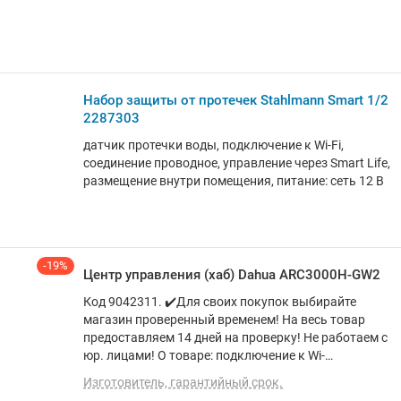
Набор защиты от протечек Stahlmann Smart 1/2
2287303
датчик протечки воды, подключение к Wi-Fi,
соединение проводное, управление через Smart Life,
размещение внутри помещения, питание: сеть 12 В
-19%
Центр управления (хаб) Dahua ARC3000H-GW2
Код 9042311. ✔️Для своих покупок выбирайте
магазин проверенный временем! На весь товар
предоставляем 14 дней на проверку! Не работаем с
юр. лицами! О товаре: подключение к Wi-
Fi/Ethernet/3G/4G, соединение радио, размещение
Изготовитель, гарантийный срок.
внутри помещения, питание: сеть 220В/