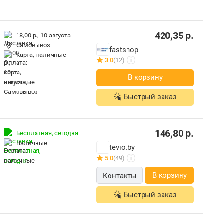
420,35
р.
18,00 р.,
10 августа
Самовывоз
fastshop
карта, наличные
3.0
(12)
i
В корзину
Быстрый заказ
146,80
р.
Бесплатная,
сегодня
наличные
tevio.by
5.0
(49)
i
В корзину
Контакты
Быстрый заказ