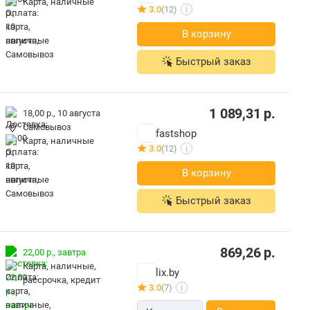
карта, наличные
3.0
(12)
i
В корзину
Быстрый заказ
1 089,31
р.
18,00 р.,
10 августа
Самовывоз
fastshop
карта, наличные
3.0
(12)
i
В корзину
Быстрый заказ
869,26
р.
22,00 р.,
завтра
карта, наличные,
lix.by
рассрочка, кредит
3.0
(7)
i