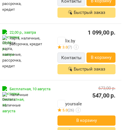
В корзину
Контакты
Быстрый заказ
1 099,00
р.
22,00 р.,
завтра
карта, наличные,
lix.by
рассрочка, кредит
3.0
(7)
i
В корзину
Контакты
Быстрый заказ
673,00
р.
Бесплатная,
10 августа
547,00
р.
наличные
yoursale
5.0
(26)
i
В корзину