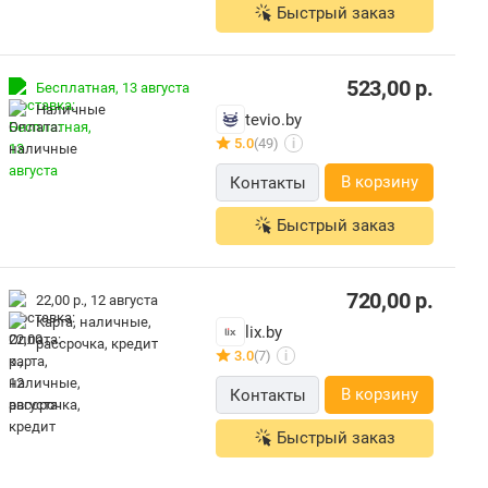
Быстрый заказ
523,00
р.
Бесплатная,
13 августа
наличные
tevio.by
5.0
(49)
i
В корзину
Контакты
Быстрый заказ
720,00
р.
22,00 р.,
12 августа
карта, наличные,
lix.by
рассрочка, кредит
3.0
(7)
i
В корзину
Контакты
Быстрый заказ