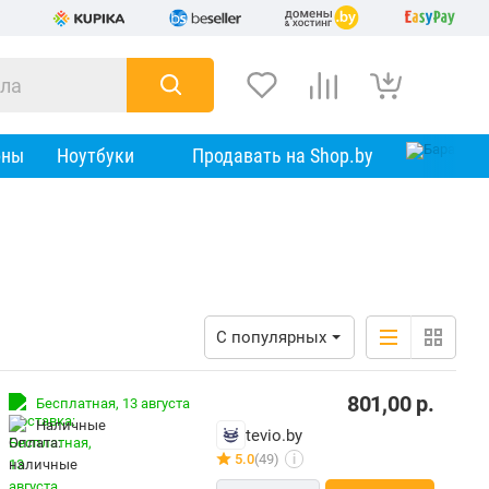
оны
Ноутбуки
Продавать на Shop.by
С популярных
801,00
р.
Бесплатная,
13 августа
наличные
tevio.by
5.0
(49)
i