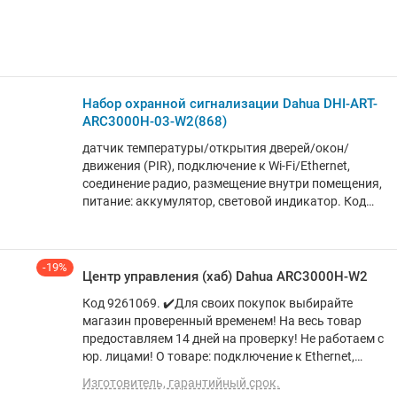
Набор охранной сигнализации Dahua DHI-ART-
ARC3000H-03-W2(868)
датчик температуры/открытия дверей/окон/
движения (PIR), подключение к Wi-Fi/Ethernet,
соединение радио, размещение внутри помещения,
питание: аккумулятор, световой индикатор. Код
9009750. Работаем без выходных. Быстрая
доставка. Грамотная консультация и помощь в
выборе. Не работаем с юр. лицами . Доступна 1 шт.
-19%
Центр управления (хаб) Dahua ARC3000H-W2
Код 9261069. ✔️Для своих покупок выбирайте
магазин проверенный временем! На весь товар
предоставляем 14 дней на проверку! Не работаем с
юр. лицами! О товаре: подключение к Ethernet,
соединение радио, размещение внутри помещения,
Изготовитель, гарантийный срок.
питание: сеть 220В/аккумулятор, световой