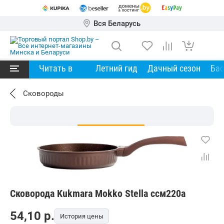
Вся Беларусь
Читать в
Летний гид
Дачный сезон
Ба
Сковороды
Сковорода Kukmara Mokko Stella ссм220а
54,10
p.
История цены