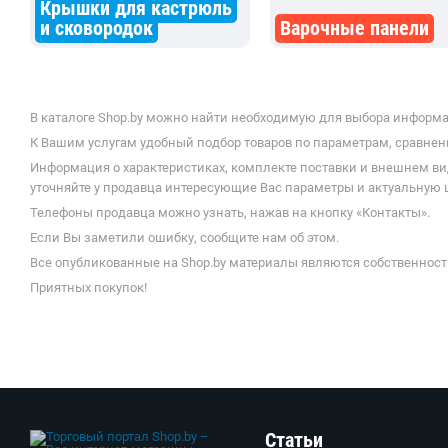
Крышки для кастрюль
и сковородок
Варочные панели
В каталоге Shop.by можно найти необходимую для выбора информац
К Вашим услугам удобный подбор товаров по параметрам, сравнени
Информация о характеристиках, комплекте поставки и внешнем ви
уточняйте у продавца интересующие Вас параметры и актуальную це
Телефоны продавца можно узнать, нажав на кнопку «Контакты».
Если Вы заметили ошибку, сообщите нам об этом.
Все опубликованные на Shop.by материалы являются собственност
Приятных покупок!
Статьи