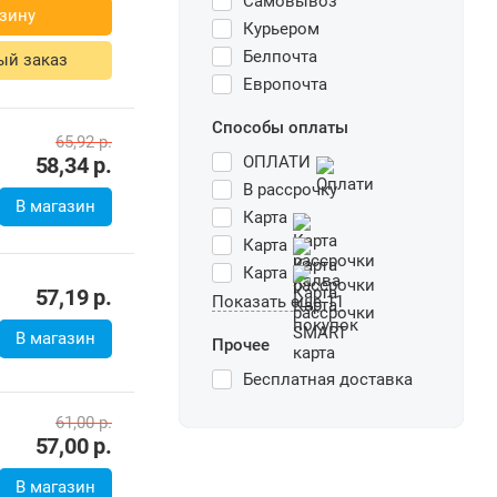
Самовывоз
зину
Курьером
Белпочта
ый заказ
Европочта
Способы оплаты
65,92
р.
ОПЛАТИ
58,34
р.
В рассрочку
В магазин
Карта
Карта
Карта
57,19
р.
Показать еще 11
В магазин
Прочее
Бесплатная доставка
61,00
р.
57,00
р.
В магазин