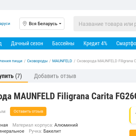
Вся Беларусь
д
Дачный сезон
Бассейны
Кредит 4%
Смартф
вления пищи
/
Сковороды
/
MAUNFELD
/
Сковорода MAUNFELD Filigrana 
упить
(7)
Добавить отзыв
да MAUNFELD Filigrana Carita FG2
вым
Оставить отзыв
тная
Материал корпуса:
Алюминий
неральное
Ручка:
Бакелит