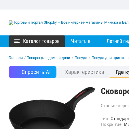
Каталог товаров
Читать в
Летний ги
Главная
/
Товары для дома и дачи
/
Посуда
/
Посуда для пригото
Спросить AI
Характеристики
Где к
Сковоро
Станьте пер
Тип:
Стандар
Покрытие:
Ми