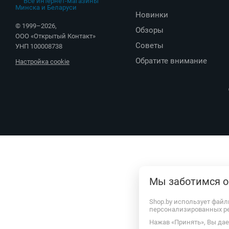
Новинки
© 1999–
2026
,
Обзоры
ООО «Открытый Контакт»
Советы
УНП 100008738
Обратите внимание
Настройка cookie
Мы заботимся о
Shop.by использует файл
персонализированных р
Нажав «Принять», Вы дает