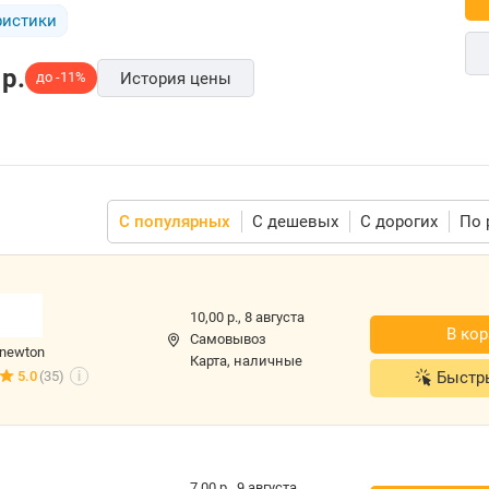
ристики
p.
до -11%
История цены
С популярных
С дешевых
С дорогих
По 
10,00 р.,
8 августа
В кор
Самовывоз
newton
карта, наличные
Быстр
5.0
(35)
i
7,00 р.,
9 августа