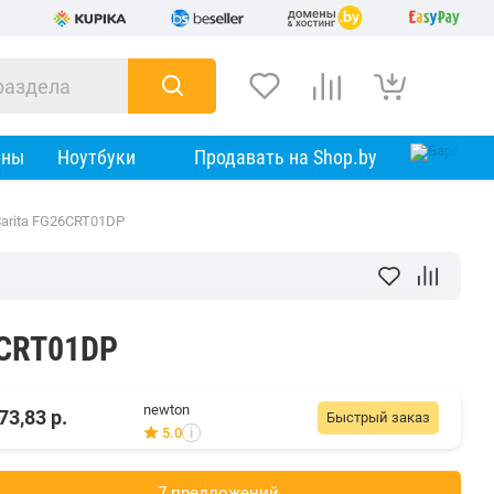
оны
Ноутбуки
Продавать на Shop.by
Carita FG26CRT01DP
6CRT01DP
newton
73,83
р.
Быстрый заказ
5.0
i
7 предложений