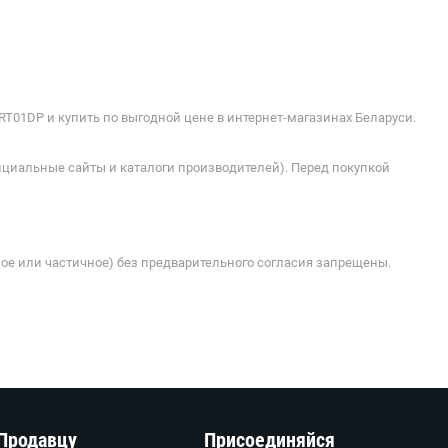
RT01DP и купить по выгодной цене в интернет-магазинах Беларуси.
ициальные сайты и каталоги производителей). Перед покупкой
ое или частичное) без предварительного согласия запрещены.
Продавцу
Присоединяйся