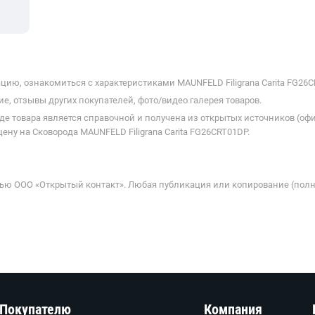
ию, ознакомиться с характеристиками MAUNFELD Filigrana Carita FG26C
е, отзывы других покупателей, фото/видео галерея товаров.
де товара является справочной и получена из открытых источников (оф
ну на Сковорода MAUNFELD Filigrana Carita FG26CRT01DP.
ью ООО «Открытый контакт». Любая публикация или копирование (полн
Покупателю
Компания