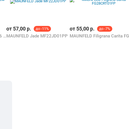
от
57,00
р.
от
55,00
р.
до -11%
до -7%
Scovo Discovery сотейник 26 см (СД-016)
MAUNFELD Jade MF22JD01PP