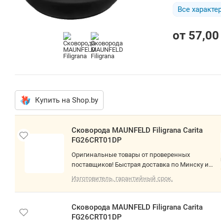
Все характе
от
57,00
Купить на Shop.by
Сковорода MAUNFELD Filigrana Carita
FG26CRT01DP
Оригинальные товары от проверенных
поставщиков! Быстрая доставка по Минску и
РБ. О товаре: стандартная, алюминий,
Изготовитель, гарантийный срок.
покрытие минеральное, 26 см, бакелитовая
ручка
Сковорода MAUNFELD Filigrana Carita
FG26CRT01DP