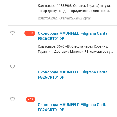
Код товара: 11838968. Остаток 1 (одна) штука.
Товар доступен для юридических лиц. Цена
указана с НДС. Доставка по Минску и РБ.
Изготовитель, гарантийный срок.
Самовывоз (площадь Бангалор). О товаре:
стандартная, алюминий, покрытие
минеральное, 26 см, бакелитовая ручка
-11%
Сковорода MAUNFELD Filigrana Carita
FG26CRT01DP
Код товара: 3670748. Скидка через Корзину.
Гарантия. Доставка Минск и РБ, самовывоз у
метро. Кредит, Лизинг, Безнал. Более 100 тыс.
товаров. 7 Лет на рынке!
Сковорода MAUNFELD Filigrana Carita
FG26CRT01DP
-7%
Сковорода MAUNFELD Filigrana Carita
FG26CRT01DP