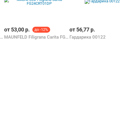
от
53,00
р.
от
56,77
р.
до -12%
MAUNFELD Filigrana Carita FG28CRT01FP
MAUNFELD Filigrana Carita FG24CRT01DP
Гардарика 00122