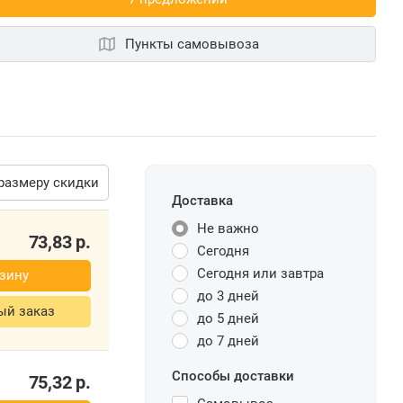
Пункты самовывоза
размеру скидки
Доставка
Не важно
73,83
р.
Сегодня
Сегодня или завтра
зину
до 3 дней
ый заказ
до 5 дней
до 7 дней
Способы доставки
75,32
р.