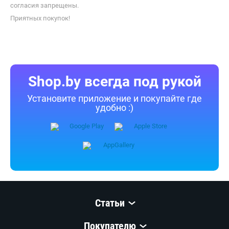
согласия запрещены.
Приятных покупок!
Shop.by всегда под рукой
Установите приложение и покупайте где
удобно :)
Статьи
Покупателю