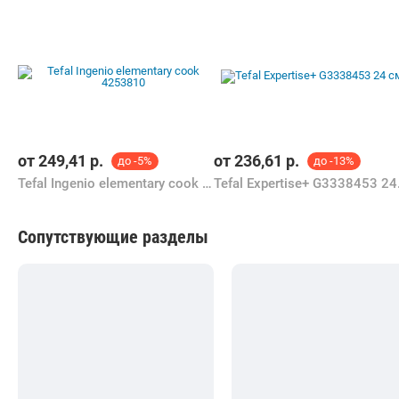
от
249,41
р.
от
236,61
р.
до -5%
до -13%
Tefal Ingenio elementary cook 4253810
Tefal
Сопутствующие разделы