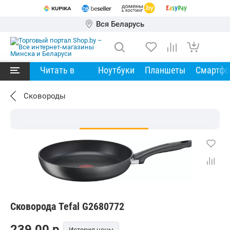
Вся Беларусь
Читать в
Ноутбуки
Планшеты
Смартф
Сковороды
Сковорода Tefal G2680772
239,00
p.
История цены