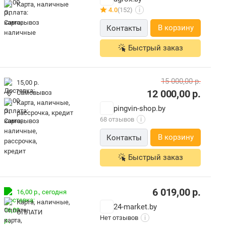
карта, наличные
4.0
(152)
i
В корзину
Контакты
Быстрый заказ
15 000,00
р.
15,00 р.
12 000,00
р.
Самовывоз
карта, наличные,
pingvin-shop.by
рассрочка, кредит
68 отзывов
i
В корзину
Контакты
Быстрый заказ
6 019,00
р.
16,00 р.,
сегодня
карта, наличные,
24-market.by
ОПЛАТИ
Нет отзывов
i