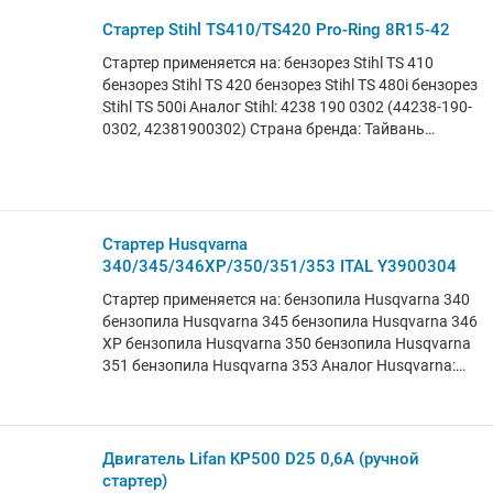
Poulan PRO PP4620AVHD бензопила Poulan PRO
Стартер Stihl TS410/TS420 Pro-Ring 8R15-42
PP4620AVL бензопила Poulan PRO PP4620AVX
бензопила Poulan PRO PPB4018 (Types 1, 2)
Стартер применяется на: бензорез Stihl TS 410
бензопила Poulan PRO PPB4218 (Types 1, 2)
бензорез Stihl TS 420 бензорез Stihl TS 480i бензорез
бензопила Poulan PRO SM4218AV (Types 1,2)
Stihl TS 500i Аналог Stihl: 4238 190 0302 (44238-190-
бензопила Poulan PRO SM4218AVX бензопила
0302, 42381900302) Страна бренда: Тайвань
Poulan PRO SM4518AVX Варианты артикула:
Страна производства: Тайвань
5300596-77, 530059677 Страна бренда: Турция
Стартер Husqvarna
340/345/346XP/350/351/353 ITAL Y3900304
Стартер применяется на: бензопила Husqvarna 340
бензопила Husqvarna 345 бензопила Husqvarna 346
XP бензопила Husqvarna 350 бензопила Husqvarna
351 бензопила Husqvarna 353 Аналог Husqvarna:
537 10 47-02 (5371047-02, 537104702), 537 10 47-01
(5371047-01, 537104701), 503 88 76-01 (5038876-01,
503887601) Страна бренда: Турция
Двигатель Lifan KP500 D25 0,6A (ручной
стартер)