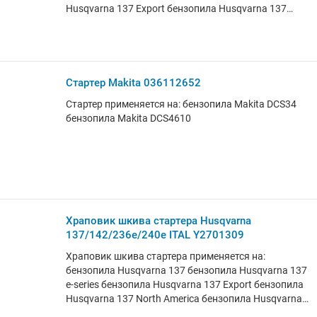
Husqvarna 137 Export бензопила Husqvarna 137
North America бензопила Husqvarna 142 бензопила
Husqvarna 142 e-series бензопила Husqvarna 142
Export бензопила Husqvarna 142 North America
Варианты артикула: 5300719-68, 530071968 Страна
бренда: Швеция Страна производства: США
Стартер Makita 036112652
Стартер применяется на: бензопила Makita DCS34
бензопила Makita DCS4610
Храповик шкива стартера Husqvarna
137/142/236e/240e ITAL Y2701309
Храповик шкива стартера применяется на:
бензопила Husqvarna 137 бензопила Husqvarna 137
e-series бензопила Husqvarna 137 Export бензопила
Husqvarna 137 North America бензопила Husqvarna
142 бензопила Husqvarna 142 e-series бензопила