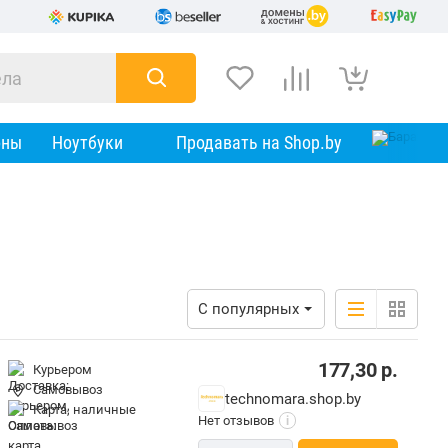
оны
Ноутбуки
Продавать на Shop.by
С популярных
177,30
р.
Курьером
Самовывоз
technomara.shop.by
карта, наличные
Нет отзывов
i