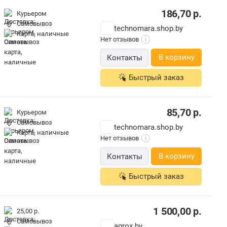
186,70
р.
Курьером
Самовывоз
technomara.shop.by
карта, наличные
Нет отзывов
i
В корзину
Контакты
Быстрый заказ
85,70
р.
Курьером
Самовывоз
technomara.shop.by
карта, наличные
Нет отзывов
i
В корзину
Контакты
Быстрый заказ
1 500,00
р.
25,00 р.
Самовывоз
agrox.by