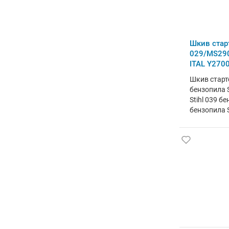
Шкив старт
029/MS29
ITAL Y2700
Шкив старте
бензопила S
Stihl 039 б
бензопила S