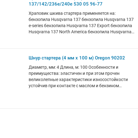
137/142/236e/240e 530 05 96-77
96-77 (5300596-77, 530059677) Страна бренда:
Турция
Храповик шкива стартера применяется на:
бензопила Husqvarna 137 бензопила Husqvarna 137
e-series бензопила Husqvarna 137 Export бензопила
Husqvarna 137 North America бензопила Husqvarna
142 бензопила Husqvarna 142 e-series бензопила
Husqvarna 142 Export бензопила Husqvarna 142
North America бензопила Husqvarna 235 e-series
бензопила Husqvarna 236 e-series бензопила
Шнур стартера (4 мм х 100 м) Oregon 90202
Husqvarna 240 e-series бензопила Husqvarna 240 e-
Диаметр, мм: 4 Длина, м: 100 Особенности и
series Trio Brake бензопила Jonsered CS2138
преимущества: эластичен и при этом прочен
бензопила Jonsered CS2138 C бензопила Jonsered
великолепные характеристики износостойкости
CS2138 46CC бензопила Jonsered CS2234 S
устойчив при контакте с маслом и бензином
бензопила Jonsered CS2238 S бензопила McCulloch
Страна бренда: США
444 бензопила McCulloch CS 330 бензопила
McCulloch CS 340 бензопила McCulloch CS 360
бензопила McCulloch CS 370 бензопила McCulloch
CS 380 бензопила McCulloch CS 400 бензопила
McCulloch CS 400T бензопила McCulloch CS 420T
бензопила McCulloch M3616 бензопила McCulloch
M3816 бензопила McCulloch M4218 бензопила
McCulloch M4620 бензопила McCulloch MAC 20X