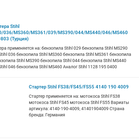
бензопила McCulloch MAC 2214AV (Type 2)
бензопила McCulloch MAC 2316AV (Type 2)
бензопила McCulloch MAC 2416AVT (Type 2)
бензопила McCulloch MAC 2618CAV (Type 2)
ера Stihl
бензопила McCulloch MAC 2818AV (Type 2)
0/036/MS360/MS361/039/MS390/044/MS440/046/MS460
бензопила McCulloch MAC 7-40 (Type 1) бензопила
803 (Турция)
McCulloch MAC 740 (Type 1) бензопила McCulloch
ра применяется на: бензопила Stihl 029 бензопила Stihl MS290
MAC 8-42 бензопила McCulloch MAC 842 бензопила
tihl 036 бензопила Stihl MS360 бензопила Stihl MS361 бензопила
McCulloch MC 3516 (Types 1, 2) бензопила McCulloch
ензопила Stihl MS390 бензопила Stihl 044 бензопила Stihl MS440
MC 4218AV бензопила Partner 371 Chrome (Type 4)
tihl 046 бензопила Stihl MS460 Аналог Stihl 1128 195 0400
бензопила Partner 422 бензопила Partner Formula
60 бензопила Partner P371 Chrome бензопила
Partner P436 Chrome бензопила Partner P438
Chrome бензопила Partner P439 Chrome бензопила
Стартер Stihl FS38/FS45/FS55 4140 190 4009
Partner P442 Chrome бензопила Partner P840
Стартер применяется на: мотокоса Stihl FS38
бензопила Partner P842 GCS бензопила Partner
мотокоса Stihl FS45 мотокоса Stihl FS55 Вариаты
Partner 20X бензопила Poulan P3818AV (Types 1,2)
артикула: 4140-190-4009, 41401904009 Страна
бензопила Poulan P4018AV (Types 1, 2) бензопила
бренда: Германия
Poulan PN3616 бензопила Poulan PN3816
бензопила Poulan PN4218 бензопила Poulan
PN4620 бензопила Poulan PRO PP4218AVHD (Type
1,2) бензопила Poulan PRO PP4620AV бензопила