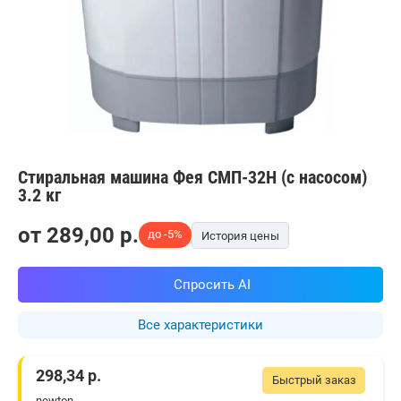
Стиральная машина Фея СМП-32Н (с насосом)
3.2 кг
от
289,00
p.
до -5%
История цены
Спросить AI
Все характеристики
298,34
р.
Быстрый заказ
newton