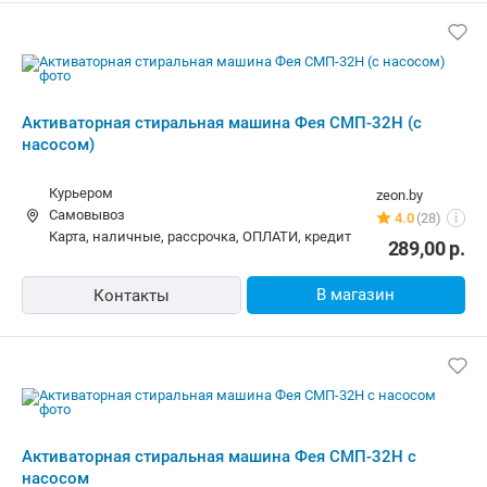
Активаторная стиральная машина Фея
СМП-32Н с насосом
Бесплатная
newton.by
Самовывоз
5.0
(166)
i
карта, наличные, рассрочка, кредит
351,59
р.
В магазин
Контакты
Активаторная стиральная машина Фея
СМП-32Н (с насосом)
10,00 р.
techshop.by
Самовывоз
5 отзывов
i
карта, наличные, ОПЛАТИ
289,00
р.