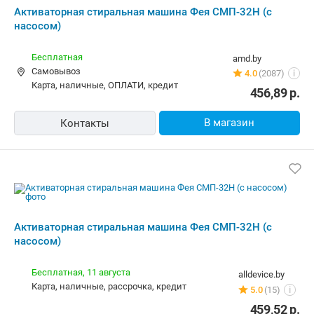
Активаторная стиральная машина Фея
СМП-32Н (с насосом)
10,00 р.
emmet.by
Самовывоз
5.0
(129)
i
карта, наличные
456,80
р.
В магазин
Контакты
-5%
Активаторная стиральная машина Фея
СМП-32Н (с насосом)
Бесплатная
rulez.by
Самовывоз
5.0
(9)
i
карта, наличные, рассрочка, кредит
372,90
р.
355,14
р.