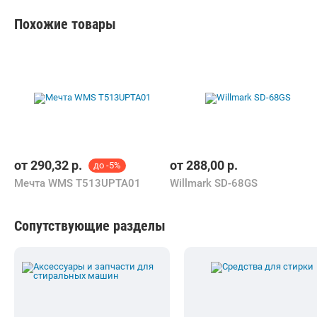
Беларуси.
К Вашим услугам удобный подбор товаров по параметрам,
сравнение, отзывы других покупателей, фото/видео галерея
товаров.
Информация о характеристиках, комплекте поставки и внешнем
виде товара является справочной и получена из открытых
источников (официальные сайты и каталоги производителей).
Перед покупкой уточняйте у продавца интересующие
Вас параметры и актуальную цену на Стиральная машина Фея
СМП-32Н (с насосом) 3.2 кг.
Телефоны продавца можно узнать, нажав на кнопку «Контакты».
Если Вы заметили ошибку, сообщите нам об этом.
Все опубликованные на Shop.by материалы являются
собственностью ООО «Открытый контакт». Любая публикация
или копирование (полное или частичное) без предварительного
согласия запрещены.
Приятных покупок!