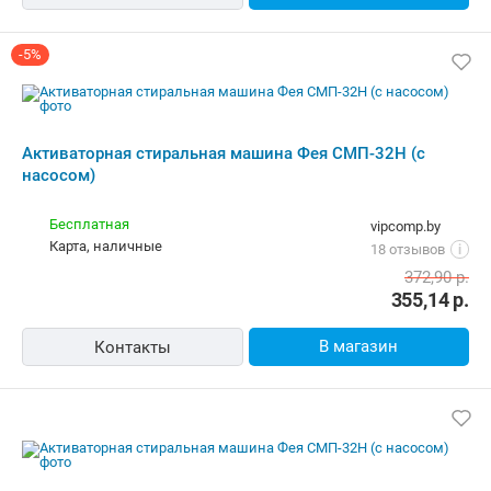
Бесплатная
amd.by
Самовывоз
4.0
(2087)
i
карта, наличные, ОПЛАТИ, кредит
456,89
р.
В магазин
Контакты
Активаторная стиральная машина Фея
СМП-32Н (с насосом)
Бесплатная,
11 августа
alldevice.by
карта, наличные, рассрочка, кредит
5.0
(15)
i
459,52
р.
В магазин
Контакты