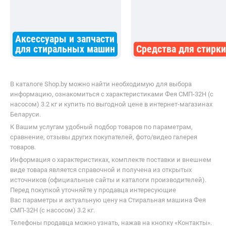
Shop.by всегда под рукой
Установите приложение и покупайте где
удобно :)
Статьи
Покупателю
Компания
Продавцу