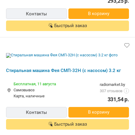
Бесплатная,
11 августа
radiomarket.by
Самовывоз
307 отзывов
i
карта, наличные
331,54
р.
В корзину
Контакты
Быстрый заказ
Активаторная стиральная машина Фея
СМП-32Н (с насосом)
Курьером
zeon.by
Самовывоз
4.0
(28)
i
карта, наличные, рассрочка, ОПЛАТИ, кредит
289,00
р.
В магазин
Контакты