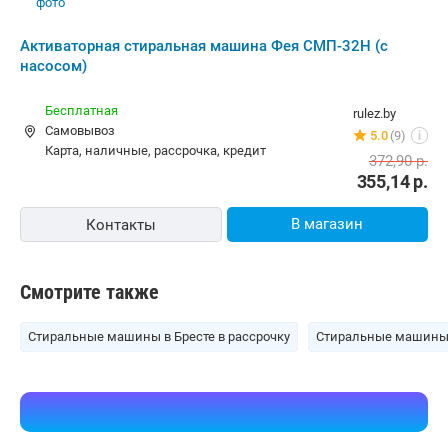
от
290,32
р.
от
288,00
р.
до -5%
Мечта WMS T513UPTA01
Willmark SD-68GS
Сопутствующие разделы
Аксессуары и запчасти
для стиральных машин
Средства для стирки
В каталоге Shop.by можно найти необходимую для выбора
информацию, ознакомиться с характеристиками Фея СМП-32Н (с
насосом) 3.2 кг и купить по выгодной цене в интернет-магазинах