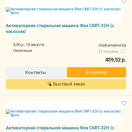
8,00 р.,
10 августа
chaikamarket.by
наличные
37 отзывов
i
459,52
р.
В корзину
Контакты
Быстрый заказ
Активаторная стиральная машина Фея
СМП-32Н (с насосом)
Бесплатная,
14 августа
tevio.by
наличные
5.0
(49)
i
574,00
р.
В корзину
Контакты