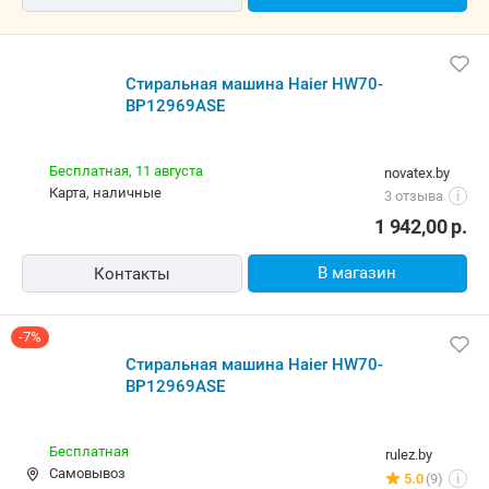
Стиральная машина Haier HW70-
BP12969ASE
Бесплатная,
11 августа
novatex.by
карта, наличные
3 отзыва
i
1 942,00
р.
В магазин
Контакты
-7%
Стиральная машина Haier HW70-
BP12969ASE
Бесплатная
rulez.by
Самовывоз
5.0
(9)
i