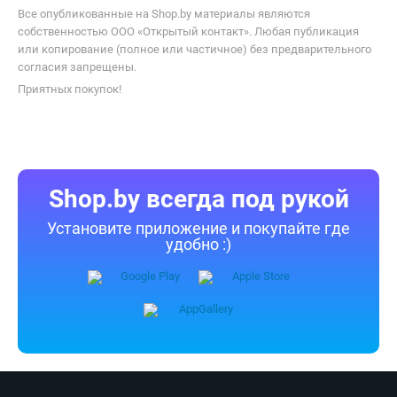
Все опубликованные на Shop.by материалы являются
собственностью ООО «Открытый контакт». Любая публикация
или копирование (полное или частичное) без предварительного
согласия запрещены.
Приятных покупок!
Shop.by всегда под рукой
Установите приложение и покупайте где
удобно :)