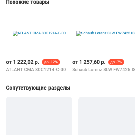
Похожие товары
от
1 222,02
р.
от
1 257,60
р.
до -12%
до -7%
ATLANT СМА 80С1214-С-00
Schaub Lorenz SLW FW7425 I
Сопутствующие разделы