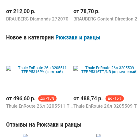
от
212,00
р.
от
78,70
р.
BRAUBERG Diamonds 272070
Новое в категории
Рюкзаки и ранцы
от
496,60
р.
от
488,74
р.
до -15%
до -15%
Thule EnRoute 26л 3205511 TEBP5316PY (желтый)
Thul
Отзывы на Рюкзаки и ранцы