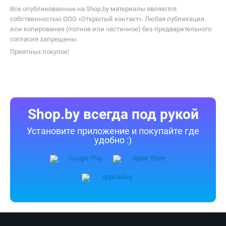
Все опубликованные на Shop.by материалы являются
собственностью ООО «Открытый контакт». Любая публикация
или копирование (полное или частичное) без предварительного
согласия запрещены.
Приятных покупок!
Shop.by всегда под рукой
Установите приложение и покупайте где
удобно :)