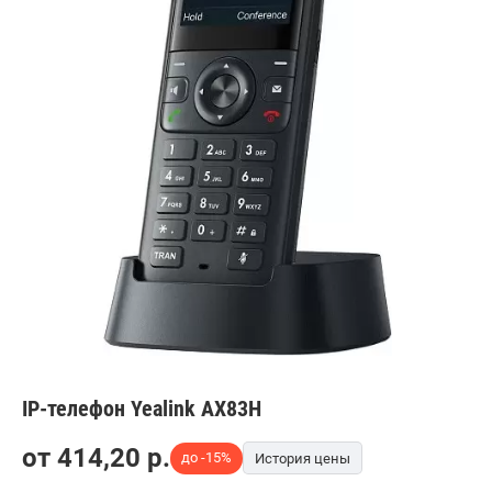
IP-телефон Yealink AX83H
от
414,20
p.
до -15%
История цены