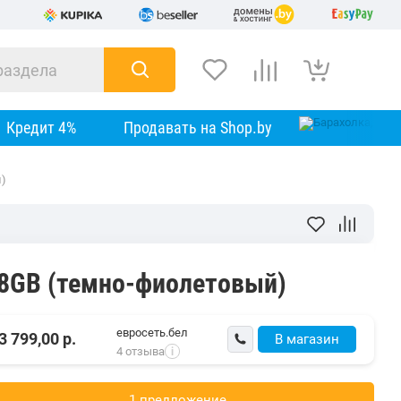
Кредит 4%
Продавать на Shop.by
й)
28GB (темно-фиолетовый)
евросеть.бел
3 799,00
р.
В магазин
4 отзыва
i
1 предложениe