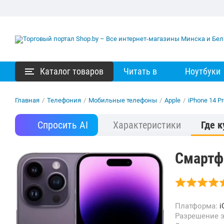
Каталог товаров
Читать в
Ноутбуки
Главная
/
Телефония
/
Мобильные телефоны
/
Apple
/
iPhone 14 P
Спросить AI
Характеристики
Где к
Смартфо
Платформа:
i
Разрешение 