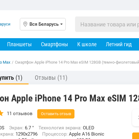
Вся Беларусь
Планшеты
Смартфоны
К школе
Летний гид
ro Max
/
Смартфон Apple iPhone 14 Pro Max eSIM 128GB (темно-фиолетовы
упить
(1)
Отзывы
(11)
н Apple iPhone 14 Pro Max eSIM 1
11 отзывов
Оставить отзыв
OS
Экран:
6.7 "
Технология экрана:
OLED
экрана:
1290x2796
Процессор:
Apple A16 Bionic