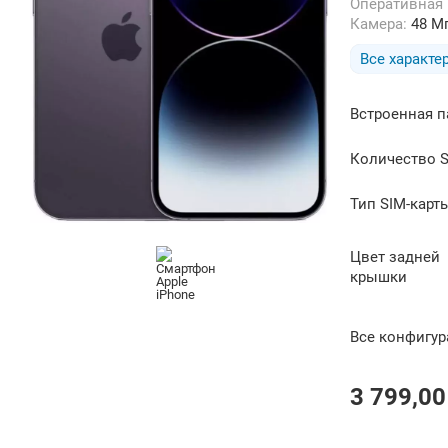
Оперативная
Камера:
48 М
Все характе
Встроенная п
Количество S
Тип SIM-карт
Цвет задней
крышки
Все конфигу
3 799,00