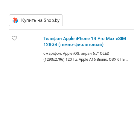
Купить на Shop.by
Телефон Apple iPhone 14 Pro Max eSIM
128GB (темно-фиолетовый)
смартфон, Apple iOS, экран 6.7" OLED
(1290x2796) 120 Гц, Apple A16 Bionic, ОЗУ 6 ГБ,
память 128 ГБ, камера 48 Мп, аккумулятор 4323
мАч, моноблок, влагозащита IP68. Бесплатно
по РБ. Наличный и безнал с НДС расчет.
Самовывоз у метро. Оперативная доставка.
Расширенная гарантия. В Наличии Акссесуары
на все модели