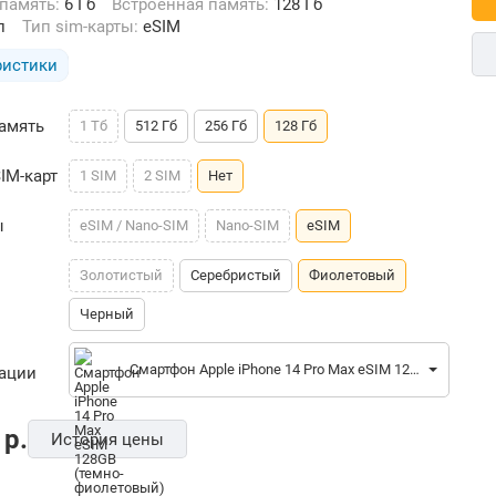
 память:
6 Гб
Встроенная память:
128 Гб
п
Тип sim-карты:
eSIM
ристики
амять
1 Тб
512 Гб
256 Гб
128 Гб
IM-карт
1 SIM
2 SIM
Нет
ы
eSIM / Nano-SIM
Nano-SIM
eSIM
Золотистый
Серебристый
Фиолетовый
Черный
Смартфон Apple iPhone 14 Pro Max eSIM 128GB (темно-фиолетовый)
рации
p.
История цены