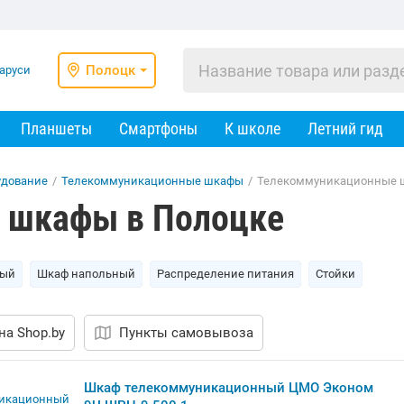
Полоцк
Планшеты
Смартфоны
К школе
Летний гид
удование
/
Телекоммуникационные шкафы
/
Телекоммуникационные 
 шкафы в Полоцке
ный
Шкаф напольный
Распределение питания
Стойки
на Shop.by
Пункты самовывоза
Шкаф телекоммуникационный ЦМО Эконом