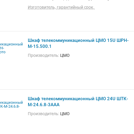
установка внутри помещения, монтаж
Изготовитель, гарантийный срок.
стационарный, материал щита (ящика): металл,
степень защиты IP20, ВхШхГ: 231.5x80x125 см
Шкаф телекоммуникационный ЦМО 15U ШРН-
М-15.500.1
Производитель:
ЦМО
Шкаф телекоммуникационный ЦМО 24U ШТК-
М-24.6.8-3ААА
Производитель:
ЦМО