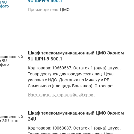
9U ШРН-9.500.1
Производитель:
ЦМО
Шкаф телекоммуникационный ЦМО Эконом
9U ШРН-9.500.1
Код товара: 10650567. Остаток 1 (одна) штука.
Товар доступен для юридических лиц. Цена
указана с НДС. Доставка по Минску и РБ.
Самовывоз (площадь Бангалор). О товаре:
установка внутри помещения, материал щита
Изготовитель, гарантийный срок.
(ящика): металл, ВхШхГ: 47.6x60x52 см
Шкаф телекоммуникационный ЦМО Эконом
24U
Код товара: 10063087. Остаток 1 (одна) штука.