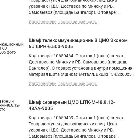
Товар доступен для юридических лиц. Цена
указана с НДС. Доставка по Минску и РБ.
Самовывоз (площадь Бангалор). О товаре:
установка внутри помещения, монтаж
Изготовитель, гарантийный срок.
стационарный, степень защиты IP20, ВхШхГ:
118.7x60x60 см
Шкаф телекоммуникационный ЦМО Эконом
6U ШРН-6.500-9005
Код товара: 10650464. Остаток 1 (одна) штука.
Доставка по Минску и РБ. Самовывоз (площадь
Бангалор). О товаре: установка внутри помещения,
материал щита (ящика): металл, ВхШхГ: 34.2x60x52
см
Изготовитель, гарантийный срок.
Шкаф серверный ЦМО ШТК-М-48.8.12-
48АА-9005
Код товара: 10650469. Остаток 1 (одна) штука.
Товар доступен для юридических лиц. Цена
указана с НДС. Доставка по Минску и РБ.
Самовывоз (площадь Бангалор). О товаре: