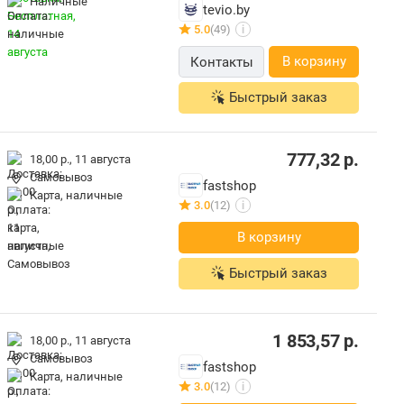
наличные
tevio.by
5.0
(49)
i
В корзину
Контакты
Быстрый заказ
777,32
р.
18,00 р.,
11 августа
Самовывоз
fastshop
карта, наличные
3.0
(12)
i
В корзину
Быстрый заказ
1 853,57
р.
18,00 р.,
11 августа
Самовывоз
fastshop
карта, наличные
3.0
(12)
i