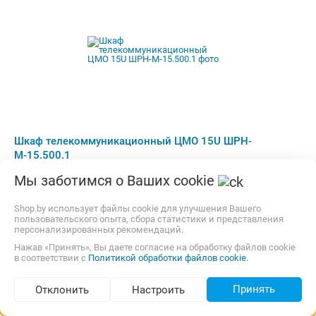
Шкаф телекоммуникационный ЦМО 15U ШРН-
М-15.500.1
Код Товара: 10650465 Пункт самовывоза в Малиновке,
Мы заботимся о Ваших cookie
бесплатная парковка. Более 20 лет на рынке.Части Минска
за МКАД считаются доставкой по РБ.Цена указана для физ.
Shop.by использует файлы cookie для улучшения Вашего
лиц.точное количество уточняйте.В наличии 1шт, О товаре:
пользовательского опыта, сбора статистики и представления
персонализированных рекомендаций.
установка внутри помещения, материал щита (ящика):
18,00 р.,
10 августа
Самовывоз
карта, наличные
металл, ВхШхГ: 74.5x60x53 см
Нажав «Принять», Вы даете согласие на обработку файлов cookie
в соответствии с
Политикой обработки файлов cookie.
644,31
р.
dreli.by
Нет отзывов
i
Принять
Отклонить
Настроить
В корзину
Контакты
Подбор по параметрам (130)