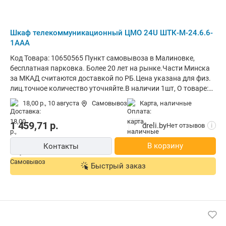
Шкаф телекоммуникационный ЦМО 24U ШТК-М-24.6.6-
1ААА
Код Товара: 10650565 Пункт самовывоза в Малиновке,
бесплатная парковка. Более 20 лет на рынке.Части Минска
за МКАД считаются доставкой по РБ.Цена указана для физ.
лиц.точное количество уточняйте.В наличии 1шт, О товаре:
установка внутри помещения, монтаж стационарный,
18,00 р.,
10 августа
Самовывоз
карта, наличные
материал щита (ящика): металл, степень защиты IP20,
ВхШхГ: 124.5x60x60 см
1 459,71
р.
dreli.by
Нет отзывов
i
В корзину
Контакты
Быстрый заказ