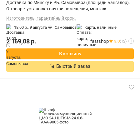
Доставка по Минску и РБ. Самовывоз (площадь Бангалор).
О товаре: установка внутри помещения, монтаж
стационарный, материал щита (ящика): металл, степень
Изготовитель, гарантийный срок.
защиты IP20, ВхШхГ: 124.5x60x60 см
18,00 р.,
9 августа
Самовывоз
карта, наличные
2 169,08
р.
fastshop
3.0
(12)
i
В корзину
Быстрый заказ