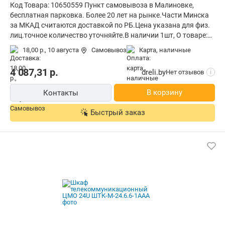
Код Товара: 10650559 Пункт самовывоза в Малиновке,
бесплатная парковка. Более 20 лет на рынке.Части Минска
за МКАД считаются доставкой по РБ.Цена указана для физ.
лиц.точное количество уточняйте.В наличии 1шт, О товаре:
установка внутри помещения, монтаж стационарный,
18,00 р.,
10 августа
Самовывоз
карта, наличные
материал щита (ящика): металл, степень защиты IP20,
ВхШхГ: 221.5x60x119 см
4 087,31
р.
dreli.by
Нет отзывов
i
В корзину
Контакты
Быстрый заказ