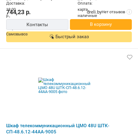
щита (ящика): сталь, 12 модулей, степень защиты IP20,
ВхШхГ: 63.5x60x35 см
744,23
р.
dreli.by
Нет отзывов
i
В корзину
Контакты
Быстрый заказ
Шкаф телекоммуникационный ЦМО 48U ШТК-
СП-48.6.12-44АА-9005