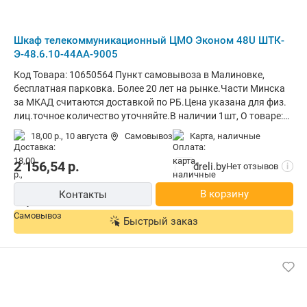
Шкаф телекоммуникационный ЦМО Эконом 48U ШТК-
Э-48.6.10-44АА-9005
Код Товара: 10650564 Пункт самовывоза в Малиновке,
бесплатная парковка. Более 20 лет на рынке.Части Минска
за МКАД считаются доставкой по РБ.Цена указана для физ.
лиц.точное количество уточняйте.В наличии 1шт, О товаре:
установка внутри помещения, монтаж стационарный,
18,00 р.,
10 августа
Самовывоз
карта, наличные
материал щита (ящика): металл, степень защиты IP20,
ВхШхГ: 225.4x60x100 см
2 156,54
р.
dreli.by
Нет отзывов
i
В корзину
Контакты
Быстрый заказ