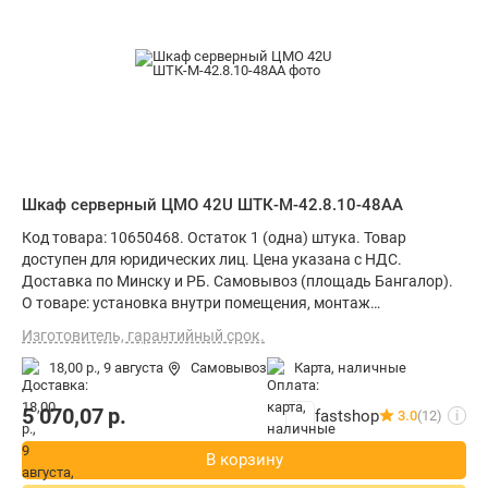
Шкаф серверный ЦМО 42U ШТК-М-42.8.10-48АА
Код товара: 10650468. Остаток 1 (одна) штука. Товар
доступен для юридических лиц. Цена указана с НДС.
Доставка по Минску и РБ. Самовывоз (площадь Бангалор).
О товаре: установка внутри помещения, монтаж
стационарный, материал щита (ящика): металл, степень
Изготовитель, гарантийный срок.
защиты IP20, ВхШхГ: 202x80x105 см
18,00 р.,
9 августа
Самовывоз
карта, наличные
5 070,07
р.
fastshop
3.0
(12)
i
В корзину