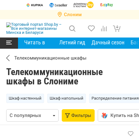
Слоним
Читать в
Летний гид
Дачный сезон
Ба
Телекоммуникационные шкафы
Телекоммуникационные
шкафы в Слониме
Шкаф настенный
Шкаф напольный
Распределение питания
Фильтры
Купить на Sh