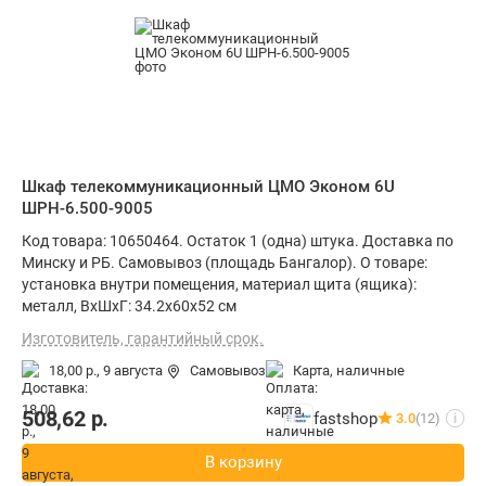
Шкаф телекоммуникационный ЦМО Эконом 6U
ШРН-6.500-9005
Код товара: 10650464. Остаток 1 (одна) штука. Доставка по
Минску и РБ. Самовывоз (площадь Бангалор). О товаре:
установка внутри помещения, материал щита (ящика):
металл, ВхШхГ: 34.2x60x52 см
Изготовитель, гарантийный срок.
18,00 р.,
9 августа
Самовывоз
карта, наличные
508,62
р.
fastshop
3.0
(12)
i
В корзину