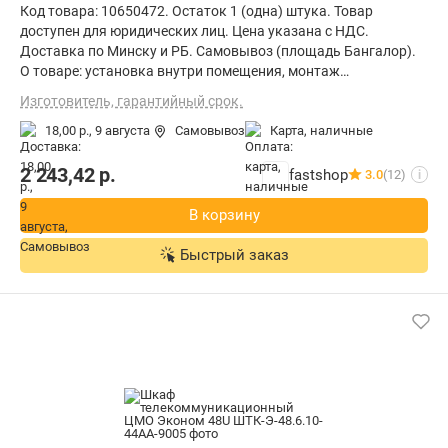
Код товара: 10650472. Остаток 1 (одна) штука. Товар
доступен для юридических лиц. Цена указана с НДС.
Доставка по Минску и РБ. Самовывоз (площадь Бангалор).
О товаре: установка внутри помещения, монтаж
стационарный, материал щита (ящика): металл, степень
Изготовитель, гарантийный срок.
защиты IP20, ВхШхГ: 124.5x60x80 см
18,00 р.,
9 августа
Самовывоз
карта, наличные
2 243,42
р.
fastshop
3.0
(12)
i
В корзину
Быстрый заказ