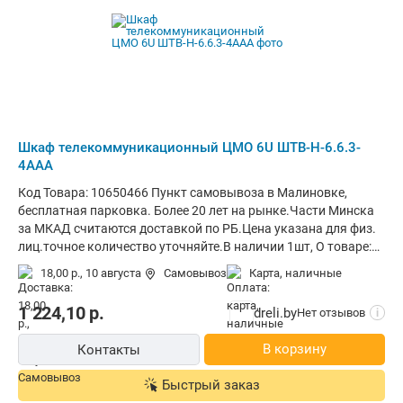
Шкаф телекоммуникационный ЦМО 6U ШТВ-Н-6.6.3-
4ААА
Код Товара: 10650466 Пункт самовывоза в Малиновке,
бесплатная парковка. Более 20 лет на рынке.Части Минска
за МКАД считаются доставкой по РБ.Цена указана для физ.
лиц.точное количество уточняйте.В наличии 1шт, О товаре:
установка вне помещения, материал щита (ящика): металл,
18,00 р.,
10 августа
Самовывоз
карта, наличные
ВхШхГ: 45x62x33 см
1 224,10
р.
dreli.by
Нет отзывов
i
В корзину
Контакты
Быстрый заказ