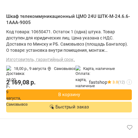
Шкаф телекоммуникационный ЦМО 24U ШТК-М-24.6.6-
1ААА-9005
Код товара: 10650471. Остаток 1 (одна) штука. Товар
доступен для юридических лиц. Цена указана с НДС.
Доставка по Минску и РБ. Самовывоз (площадь Бангалор).
О товаре: установка внутри помещения, монтаж
стационарный, материал щита (ящика): металл, степень
Изготовитель, гарантийный срок.
защиты IP20, ВхШхГ: 124.5x60x60 см
18,00 р.,
9 августа
Самовывоз
карта, наличные
2 169,08
р.
fastshop
3.0
(12)
i
В корзину
Быстрый заказ