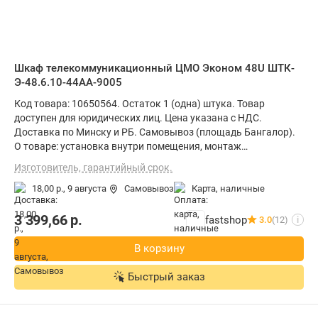
Шкаф телекоммуникационный ЦМО Эконом 48U ШТК-
Э-48.6.10-44АА-9005
Код товара: 10650564. Остаток 1 (одна) штука. Товар
доступен для юридических лиц. Цена указана с НДС.
Доставка по Минску и РБ. Самовывоз (площадь Бангалор).
О товаре: установка внутри помещения, монтаж
стационарный, материал щита (ящика): металл, степень
Изготовитель, гарантийный срок.
защиты IP20, ВхШхГ: 225.4x60x100 см
18,00 р.,
9 августа
Самовывоз
карта, наличные
3 399,66
р.
fastshop
3.0
(12)
i
В корзину
Быстрый заказ