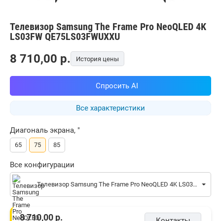
Телевизор Samsung The Frame Pro NeoQLED 4K
LS03FW QE75LS03FWUXXU
8 710,00
p.
История цены
Спросить AI
Все характеристики
Диагональ экрана, "
65
75
85
Все конфигурации
Телевизор Samsung The Frame Pro NeoQLED 4K LS03FW QE75LS03FWUXXU
8 710,00
р.
Контакты