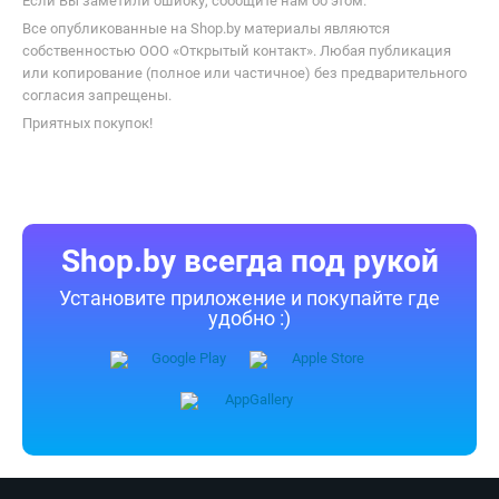
Если Вы заметили ошибку, сообщите нам об этом.
Все опубликованные на Shop.by материалы являются
собственностью ООО «Открытый контакт». Любая публикация
или копирование (полное или частичное) без предварительного
согласия запрещены.
Приятных покупок!
Shop.by всегда под рукой
Установите приложение и покупайте где
удобно :)