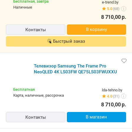
Бесплатная,
завтра
e-trend.by
наличные
5.0
(68)
i
8 710,00
р.
В корзину
Контакты
Быстрый заказ
Телевизор Samsung The Frame Pro
NeoQLED 4K LS03FW QE75LS03FWUXXU
Бесплатная
lda-tehno.by
карта, наличные, рассрочка
4.0
(31)
i
8 710,00
р.
В магазин
Контакты