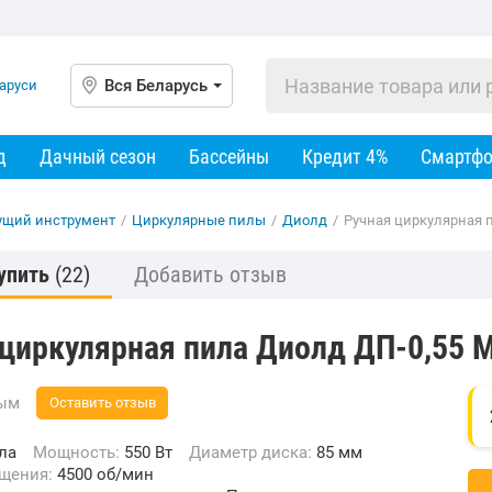
Вся Беларусь
д
Дачный сезон
Бассейны
Кредит 4%
Смартф
ущий инструмент
/
Циркулярные пилы
/
Диолд
/
Ручная циркулярная 
упить
(22)
Добавить отзыв
 циркулярная пила Диолд ДП-0,55 
вым
Оставить отзыв
ла
Мощность:
550 Вт
Диаметр диска:
85 мм
ащения:
4500 об/мин