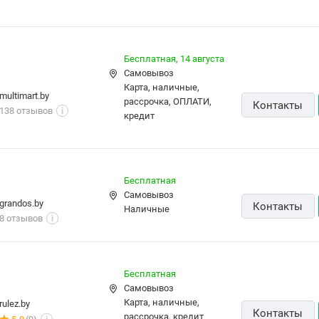
Бесплатная
Самовывоз
карта, наличные,
rulez.by
Контакты
рассрочка, кредит
5.0
(9)
i
10,00 р.
Самовывоз
emmet.by
Контакты
карта, наличные
5.0
(129)
i
5,00 р.,
завтра
Самовывоз
marchenko.by
Контакты
карта, наличные
4.0
(372)
i
10,00 р.
Самовывоз