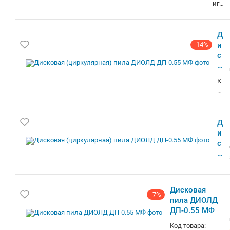
-7%
Дисковая пила ДИОЛД ДП-0.55 МФ
Код товара: 1137035. Скидка через Корзину.
Гарантия. Доставка Минск и РБ, самовывоз у
метро. Кредит, Лизинг, Безнал. Более 100 тыс.
товаров. 7 Лет на рынке!
Дисковая (циркулярная) пила ДИОЛД
ДП-0.55 МФ
дисковая, питание: сеть, 550 Вт, диаметр
диска: 85 мм, 4500 об/мин
Дисковая пила ДИОЛД ДП-0.55 МФ
Код товара: 12992. Фирменный ПОДАРОК при
заказе через корзину сайта!стоимость товара
на сайте указана с учетом скидки.информация
о наличии и сроках доставки носит
справочный характер.точную информацию
Дисковая (циркулярная) пила ДИОЛД
уточняйте у менеджера. Основные - Тип:
ДП-0.55 МФ
дисковая - Потребляемая мощность: 550 Вт -