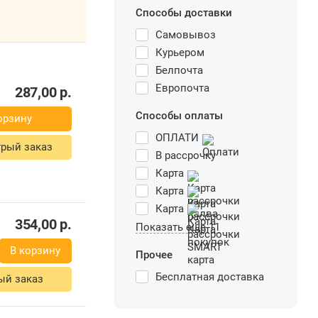
Способы доставки
287,00
р.
Самовывоз
зину
Курьером
Белпочта
ый заказ
Европочта
Способы оплаты
354,00
р.
ОПЛАТИ
В корзину
В рассрочку
Карта
ый заказ
Карта
Карта
Показать еще 11
292,06
р.
Прочее
зину
Бесплатная доставка
ый заказ