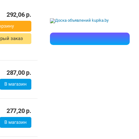
287,00
р.
В магазин
277,20
р.
В магазин
307,00
р.
298,31
р.
В магазин
328,62
р.
301,19
р.