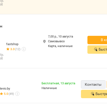
7,00 р.,
10 августа
В кор
Самовывоз
fastshop
карта, наличные
3.0
(12)
Быстр
i
Бесплатная,
13 августа
Контакты
наличные
tevio.by
Быстр
5.0
(49)
i
7,00 р.,
11 августа
В кор
Самовывоз
mmgby
карта, наличные
Нет отзывов
Быстр
i