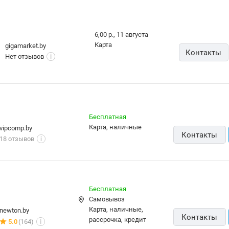
карта, наличные
vipcomp.by
Контакты
18 отзывов
i
Бесплатная
Самовывоз
карта, наличные,
newton.by
Контакты
рассрочка, кредит
5.0
(164)
i
Бесплатная,
14 августа
Самовывоз
карта, наличные,
multimart.by
рассрочка, ОПЛАТИ,
Контакты
138 отзывов
i
кредит
Бесплатная
Самовывоз
grandos.by
Контакты
наличные
8 отзывов
i