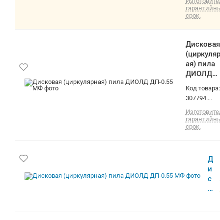
Дисковая (циркулярная) пила ДИОЛД
ДП-0.55 МФ
Код товара: 307794. Остаток 1 (одна) штука.
Доставка по Минску и РБ. Самовывоз
(площадь Бангалор). О товаре: дисковая,
Изготовитель, гарантийный срок.
питание: сеть, 550 Вт, диаметр диска: 85 мм,
4500 об/мин
Дисковая (циркулярная) пила ДИОЛД
ДП-0.55 МФ
Дисковая (циркулярная) пила ДИОЛД
ДП-0.55 МФ
дисковая (циркулярная), питание: сеть, 550 Вт,
диаметр диска: 85 мм, 4500 об/мин
Изготовитель, импортеры.