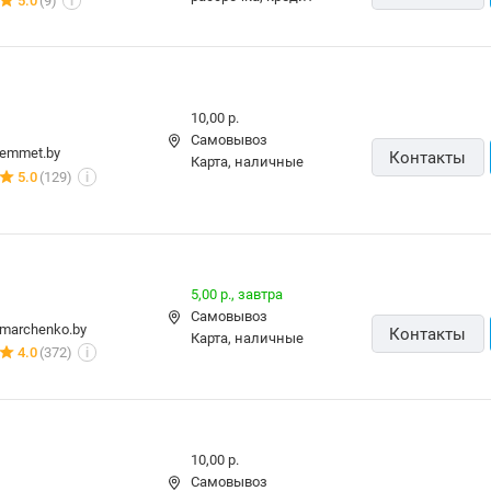
карта, наличные,
amd.by
Контакты
ОПЛАТИ, кредит
4.0
(2086)
i
Бесплатная,
11 августа
Самовывоз
карта, наличные,
5element.by
Контакты
рассрочка, кредит
49 отзывов
i
7,00 р.,
10 августа
Самовывоз
stox.by
Контакты
карта, наличные, кредит
4 отзыва
i
Бесплатная,
15 августа
карта, наличные
9watt.by
Контакты
5.0
(210)
i