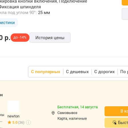
кировка кнопки включения, Подключение
 Фиксация шпинделя
ила под углом 90°:
25 мм
ристики
0
p.
до -14%
История цены
С популярных
С дешевых
С дорогих
По 
Бесплатная,
14 августа
В кор
Самовывоз
newton
карта, наличные
Быстр
5.0
(36)
i