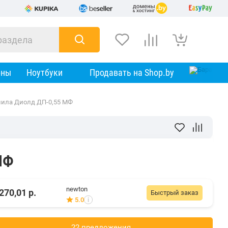
оны
Ноутбуки
Продавать на Shop.by
пила Диолд ДП-0,55 МФ
МФ
newton
270,01
р.
Быстрый заказ
5.0
i
22 предложения