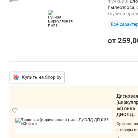
Функции:
Бло
пылеотсоса,
Глубина проп
Все характе
от
259,0
Купить на Shop.by
Дисковая (циркулярная) пила ДИОЛД
ДП-0.55 МФ
Оригинальные товары от проверенных
поставщиков! Быстрая доставка по Минску и
РБ. О товаре: дисковая, питание: сеть, 550 Вт,
Изготовитель, гарантийный срок.
диаметр диска: 85 мм, 4500 об/мин