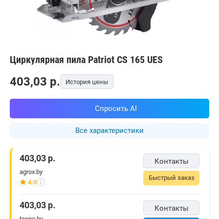
Циркулярная пила Patriot CS 165 UES
403,03
p.
История цены
Спросить AI
Все характеристики
403,03
р.
Контакты
agrox.by
Быстрый заказ
4.0
i
403,03
р.
Контакты
teono.by