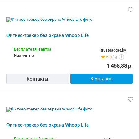
Фитнес-трекер без экрана Whoop Life
Бесплатная,
8 августа
drg.by
карта, наличные
Нет отзывов
i
1 499,00
р.
В магазин
Контакты
Фитнес-браслет Whoop Life
Бесплатная
mobi-lux.by
наличные
8 отзывов
i