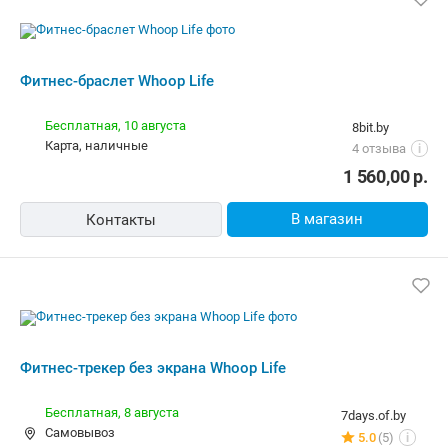
Бесплатная,
8 августа
7days.of.by
Самовывоз
5.0
(5)
i
наличные
1 346,00
р.
В магазин
Контакты
Фитнес-трекер без экрана Whoop Life
Бесплатная,
завтра
spx.by
наличные
2 отзыва
i
1 346,00
р.
В магазин
Контакты