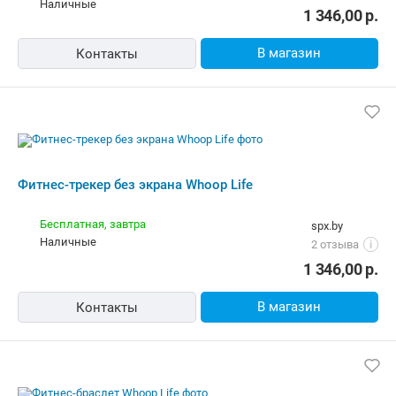
Фитнес-браслет Whoop Life
Бесплатная,
завтра
active.shop.by
Самовывоз
5.0
(330)
i
карта, наличные
1 346,00
р.
В магазин
Контакты
Фитнес-трекер без экрана Whoop Life
Бесплатная
vash.shop.by
наличные
5.0
(51)
i
1 346,00
р.