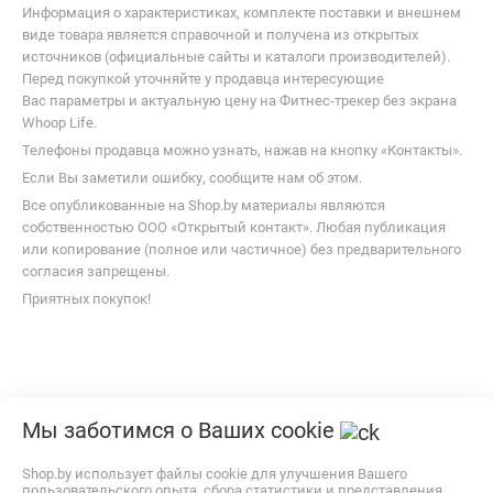
Статьи
Покупателю
Компания
Продавцу
Мы заботимся о Ваших cookie
© 1999–
2026
,
ООО «Открытый Контакт»
УНП 100008738
Shop.by использует файлы cookie для улучшения Вашего
пользовательского опыта, сбора статистики и представления