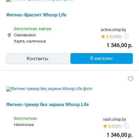
В магазин
Контакты
Похожие товары
от
1 400,00
р.
от
1 350,00
р.
до -5%
Apple Watch SE 3 LTE 40 мм (алюминиевый корпус, звездный свет/звездный свет, спортивный силиконовый ремешок S/M)
Google Pixel Watch 4 LTE 41 мм (черный матовый/обсидиан, спортивный сили