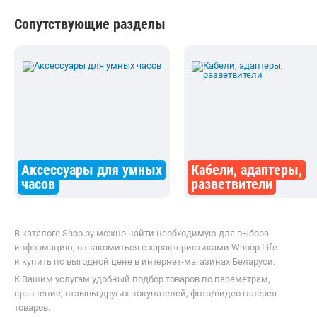
виде товара является справочной и получена из открытых
источников (официальные сайты и каталоги производителей).
Перед покупкой уточняйте у продавца интересующие
Вас параметры и актуальную цену на Фитнес-трекер без экрана
Whoop Life.
Телефоны продавца можно узнать, нажав на кнопку «Контакты».
Если Вы заметили ошибку, сообщите нам об этом.
Все опубликованные на Shop.by материалы являются
собственностью ООО «Открытый контакт». Любая публикация
или копирование (полное или частичное) без предварительного
согласия запрещены.
Приятных покупок!
Shop.by всегда под рукой
Установите приложение и покупайте где
удобно :)