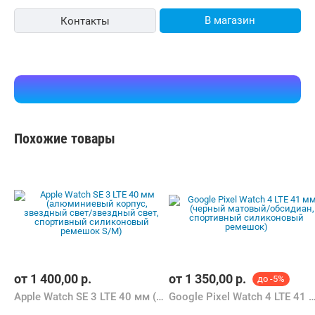
Сопутствующие разделы
Аксессуары для умных
Кабели, адаптеры,
часов
разветвители
В каталоге Shop.by можно найти необходимую для выбора
информацию, ознакомиться с характеристиками Whoop Life
и купить по выгодной цене в интернет-магазинах Беларуси.
К Вашим услугам удобный подбор товаров по параметрам,
сравнение, отзывы других покупателей, фото/видео галерея
товаров.
Информация о характеристиках, комплекте поставки и внешнем