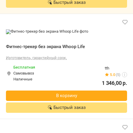
Фитнес-трекер без экрана Whoop Life
Изготовитель, гарантийный срок.
Бесплатная
tth
Самовывоз
5.0
(5)
i
наличные
1 346,00
р.
В корзину
Быстрый заказ
Фитнес-трекер без экрана Whoop Life
Бесплатная,
8 августа
chaikamarket.by
наличные
5.0
(37)
i
1 346,40
р.