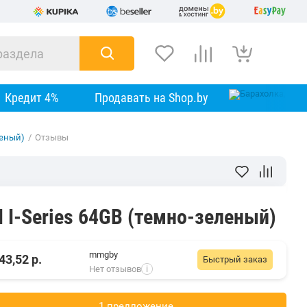
Кредит 4%
Продавать на Shop.by
еленый)
/
Отзывы
I I-Series 64GB (темно-зеленый)
mmgby
43,52
р.
Быстрый заказ
Нет отзывов
i
1 предложениe