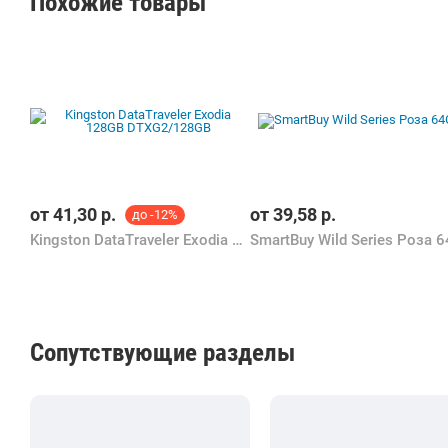
Похожие товары
от
41,30
р.
от
39,58
р.
до -12%
Kingston DataTraveler Exodia 128GB DTXG2/128GB
Сопутствующие разделы