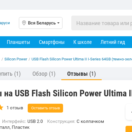
Вся Беларусь
Планшеты
Смартфоны
К школе
Летний гид
/
Silicon Power
/
USB Flash Silicon Power Ultima II I-Series 64GB (темно-з
упить
(1)
Обзор
(1)
Отзывы
(1)
на USB Flash Silicon Power Ultima I
1 отзыв
Оставить отзыв
Интерфейс:
USB 2.0
Конструкция:
С колпачком
талл, Пластик