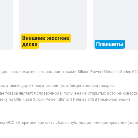
Внешние жесткие
диски
Планшеты
, ознакомиться с характеристиками Silicon Power Ultima II I-Series 64
е, отзывы других покупателей, фото/видео галерея товаров.
де товара является справочной и получена из открытых источников (оф
 на USB Flash Silicon Power Ultima II I-Series 64GB (темно-зеленый).
ью ООО «Открытый контакт». Любая публикация или копирование (полн