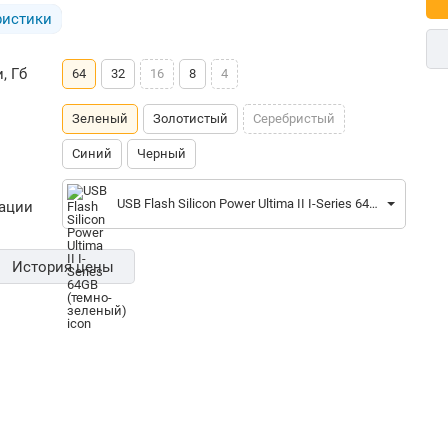
ристики
, Гб
64
32
16
8
4
Зеленый
Золотистый
Серебристый
Синий
Черный
USB Flash Silicon Power Ultima II I-Series 64GB (темно-зеленый)
рации
История цены