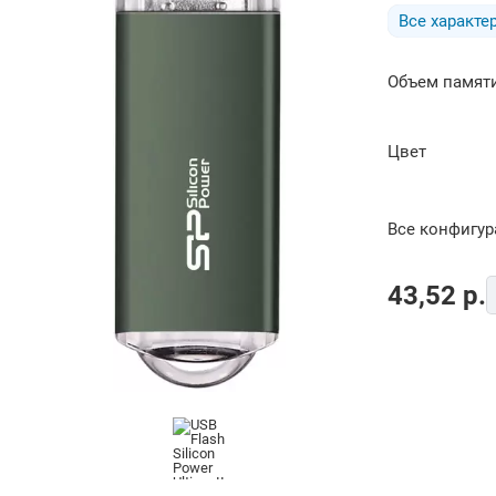
Все характе
Объем памяти
Цвет
Все конфигу
43,52
p.