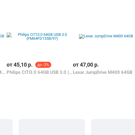
от
45,10
р.
от
47,00
р.
до -2%
SmartBuy Wild Series Роза 64GB
Philips CITI3.0 64GB USB 3.0 (FM64FD135B/97)
Lexar JumpDrive M400 64GB