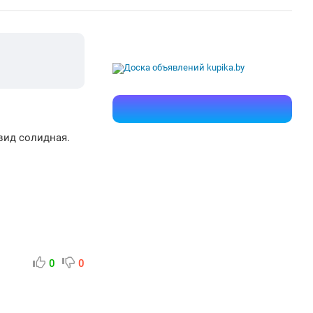
вид солидная.
0
0