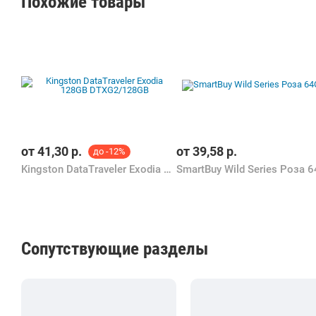
Похожие товары
от
41,30
р.
от
39,58
р.
до -12%
Kingston DataTraveler Exodia 128GB DTXG2/128GB
Сопутствующие разделы