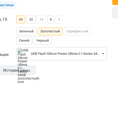
ристики
, Гб
64
32
16
8
4
Зеленый
Золотистый
Серебристый
Синий
Черный
USB Flash Silicon Power Ultima II I-Series 64GB (золотистый)
рации
История цены