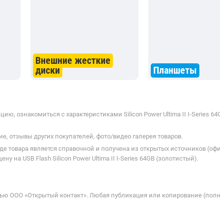
Внешние жесткие
диски
Планшеты
, ознакомиться с характеристиками Silicon Power Ultima II I-Series 6
е, отзывы других покупателей, фото/видео галерея товаров.
де товара является справочной и получена из открытых источников (оф
на USB Flash Silicon Power Ultima II I-Series 64GB (золотистый).
ью ООО «Открытый контакт». Любая публикация или копирование (полн