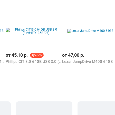
от
45,10
р.
от
47,00
р.
до -2%
SmartBuy Wild Series Роза 64GB
Philips CITI3.0 64GB USB 3.0 (FM64FD135B/97)
Lexar JumpDrive M400 64GB