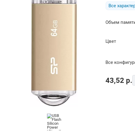
Все характе
Объем памяти
Цвет
Все конфигу
43,52
p.