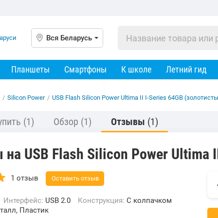
Вся Беларусь
Планшеты
Смартфоны
К школе
Летний гид
/
Silicon Power
/
USB Flash Silicon Power Ultima II I-Series 64GB (золотист
упить
(1)
Обзор
(1)
Отзывы
(1)
на USB Flash Silicon Power Ultima I
1 отзыв
Оставить отзыв
Интерфейс:
USB 2.0
Конструкция:
С колпачком
талл, Пластик