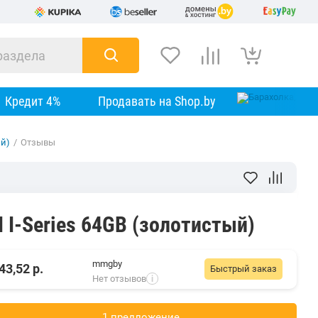
Кредит 4%
Продавать на Shop.by
ый)
/
Отзывы
I I-Series 64GB (золотистый)
mmgby
43,52
р.
Быстрый заказ
Нет отзывов
i
1 предложениe