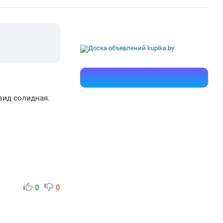
вид солидная.
0
0