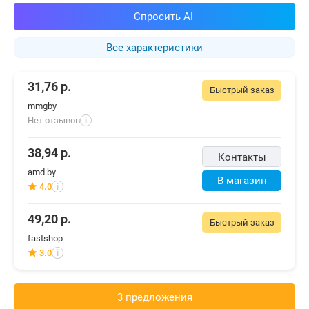
Спросить AI
Все характеристики
31,76
р.
Быстрый заказ
mmgby
Нет отзывов
i
38,94
р.
Контакты
amd.by
В магазин
4.0
i
49,20
р.
Быстрый заказ
fastshop
3.0
i
3 предложения