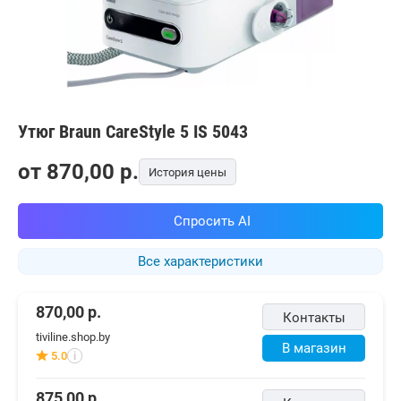
Утюг Braun CareStyle 5 IS 5043
от
870,00
p.
История цены
Спросить AI
Все характеристики
870,00
р.
Контакты
tiviline.shop.by
В магазин
5.0
i
875,00
р.