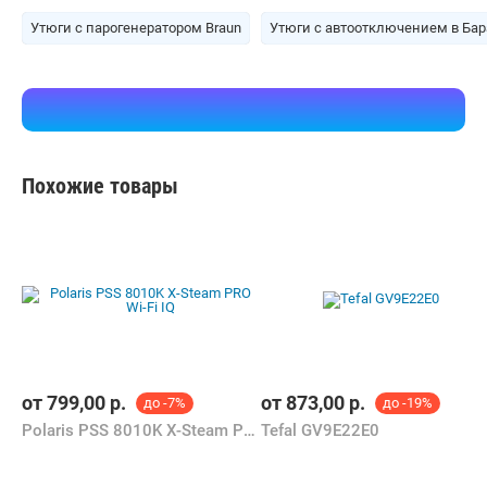
Утюги с парогенератором Braun
Утюги с автоотключением в Ба
Похожие товары
от
799,00
р.
от
873,00
р.
до -7%
до -19%
Polaris PSS 8010K X-Steam PRO Wi-Fi IQ
Tefal GV9E22E0