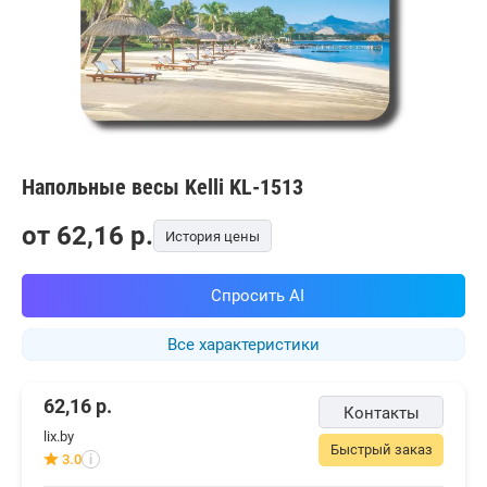
Напольные весы Kelli KL-1513
от
62,16
p.
История цены
Спросить AI
Все характеристики
62,16
р.
Контакты
lix.by
Быстрый заказ
3.0
i