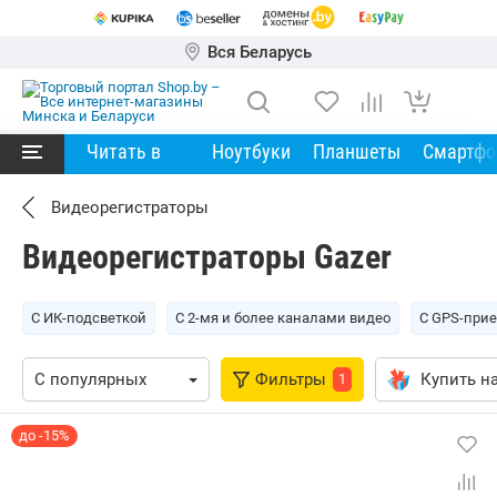
Вся Беларусь
Читать в
Ноутбуки
Планшеты
Смартф
Видеорегистраторы
Видеорегистраторы Gazer
С ИК-подсветкой
С 2-мя и более каналами видео
С GPS-при
Фильтры
Купить на
1
до -15%