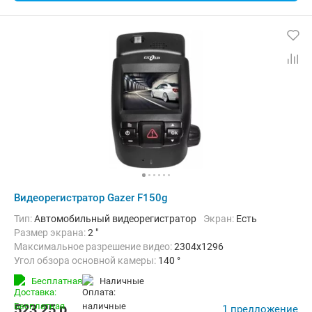
Видеорегистратор Gazer F150g
Тип:
Автомобильный видеорегистратор
Экран:
Есть
Размер экрана:
2 "
Максимальное разрешение видео:
2304x1296
Угол обзора основной камеры:
140 °
Количество каналов видео:
1
Циклическая запись:
Есть
Бесплатная
наличные
Дополнительно:
G-сенсор, GPS-приемник, Автоматическое включ
523,25
p.
1 предложение