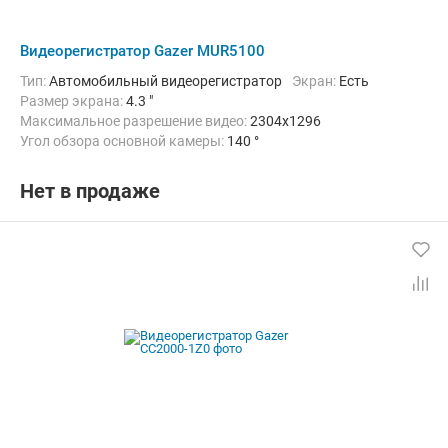
Видеорегистратор Gazer MUR5100
Тип:
Автомобильный видеорегистратор
Экран:
Есть
Размер экрана:
4.3 "
Максимальное разрешение видео:
2304x1296
Угол обзора основной камеры:
140 °
Количество каналов видео:
2
Циклическая запись:
Есть
Дополнительно:
G-сенсор, Автоматическое включение, Детектор
Нет в продаже