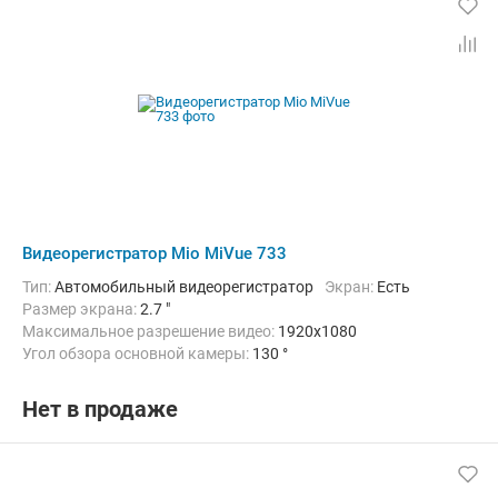
Видеорегистратор Mio MiVue 733
Тип:
Автомобильный видеорегистратор
Экран:
Есть
Размер экрана:
2.7 "
Максимальное разрешение видео:
1920x1080
Угол обзора основной камеры:
130 °
Количество каналов видео:
1
Циклическая запись:
Есть
Дополнительно:
G-сенсор, GPS-приемник, Автоматическое включ
Нет в продаже