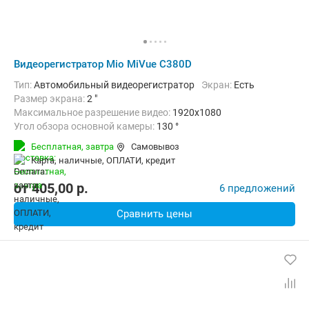
Видеорегистратор Mio MiVue C380D
Тип:
Автомобильный видеорегистратор
Экран:
Есть
Размер экрана:
2 "
Максимальное разрешение видео:
1920x1080
Угол обзора основной камеры:
130 °
Количество каналов видео:
2
Циклическая запись:
Есть
Бесплатная,
завтра
Самовывоз
Дополнительно:
G-сенсор, GPS-приемник, Автоматическое включ
карта, наличные, ОПЛАТИ, кредит
от
405,00
p.
6 предложений
Сравнить цены