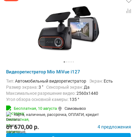
Видеорегистратор Mio MiVue i127
Тип:
Автомобильный видеорегистратор
Экран:
Есть
Размер экрана:
3 "
Сенсорный экран:
Да
Максимальное разрешение видео:
2560х1440
Угол обзора основной камеры:
135 °
Количество каналов видео:
1
Циклическая запись:
Есть
Бесплатная,
10 августа
Самовывоз
Дополнительно:
G-сенсор, GPS-приемник, Автоматическое включ
карта, наличные, рассрочка, ОПЛАТИ, кредит
от
670,00
p.
4 предложения