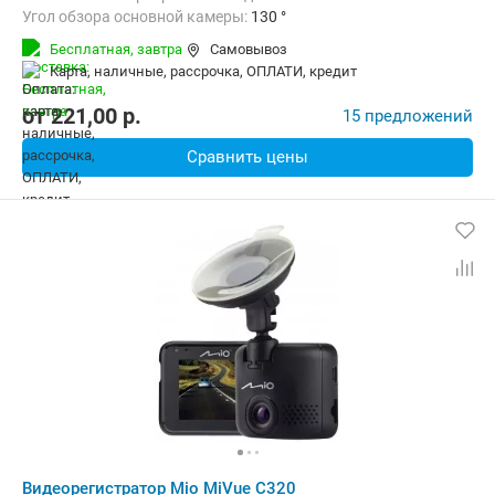
Угол обзора основной камеры:
130 °
Количество каналов видео:
1
Циклическая запись:
Есть
Бесплатная,
завтра
Самовывоз
Дополнительно:
G-сенсор, Автоматическое включение, Детектор
карта, наличные, рассрочка, ОПЛАТИ, кредит
от
221,00
p.
15 предложений
Сравнить цены
Видеорегистратор Mio MiVue C320