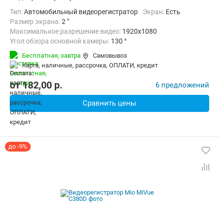
Тип:
Автомобильный видеорегистратор
Экран:
Есть
Размер экрана:
2 "
Максимальное разрешение видео:
1920x1080
Угол обзора основной камеры:
130 °
Количество каналов видео:
1
Циклическая запись:
Есть
Бесплатная,
завтра
Самовывоз
Дополнительно:
G-сенсор, Автоматическое включение, Детектор
карта, наличные, рассрочка, ОПЛАТИ, кредит
от
182,00
p.
6 предложений
Сравнить цены
до -9%