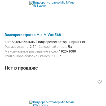
Видеорегистратор Mio MiVue 568
Тип:
Автомобильный видеорегистратор
Экран:
Есть
Размер экрана:
2.5 "
Сенсорный экран:
Да
Максимальное разрешение видео:
1920x1080
Угол обзора основной камеры:
130 °
Количество каналов видео:
1
Дополнительно:
G-сенсор, GPS-приемник, Автоматическое включ
Нет в продаже