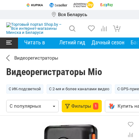
Вся Беларусь
Читать в
Летний гид
Дачный сезон
Ба
Видеорегистраторы
Видеорегистраторы Mio
С ИК-подсветкой
С 2-мя и более каналами видео
С GPS-при
Фильтры
Купить на
1