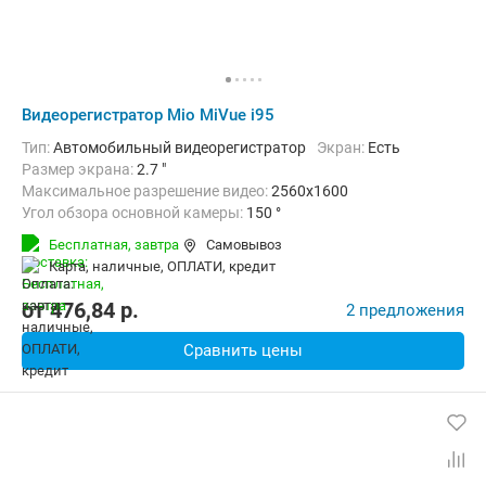
Видеорегистратор Mio MiVue i95
Тип:
Автомобильный видеорегистратор
Экран:
Есть
Размер экрана:
2.7 "
Максимальное разрешение видео:
2560x1600
Угол обзора основной камеры:
150 °
Количество каналов видео:
1
Циклическая запись:
Есть
Бесплатная,
завтра
Самовывоз
Дополнительно:
G-сенсор, GPS-приемник, Автоматическое включ
карта, наличные, ОПЛАТИ, кредит
от
476,84
p.
2 предложения
Сравнить цены