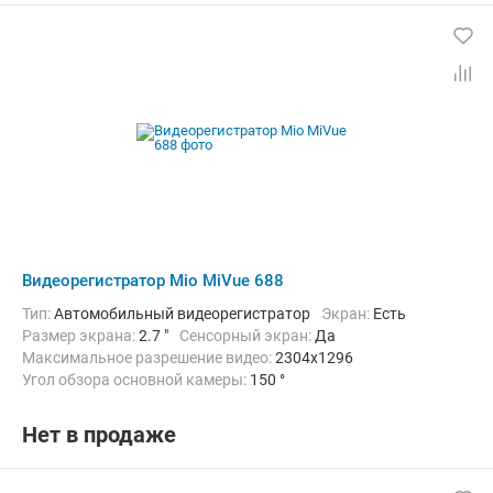
Видеорегистратор Mio MiVue 688
Тип:
Автомобильный видеорегистратор
Экран:
Есть
Размер экрана:
2.7 "
Сенсорный экран:
Да
Максимальное разрешение видео:
2304x1296
Угол обзора основной камеры:
150 °
Количество каналов видео:
1
Циклическая запись:
Есть
Дополнительно:
G-сенсор, GPS-приемник, Автоматическое включ
Нет в продаже