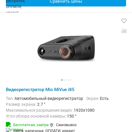
Сравнить цены
Видеорегистратор Mio MiVue i85
Тип:
Автомобильный видеорегистратор
Экран:
Есть
Размер экрана:
2.7 "
Максимальное разрешение видео:
1920x1080
Угол обзора основной камеры:
150 °
Количество каналов видео:
1
Циклическая запись:
Есть
Бесплатная,
завтра
Самовывоз
Дополнительно:
G-сенсор, GPS-приемник, Автоматическое включ
карта, наличные, ОПЛАТИ, кредит