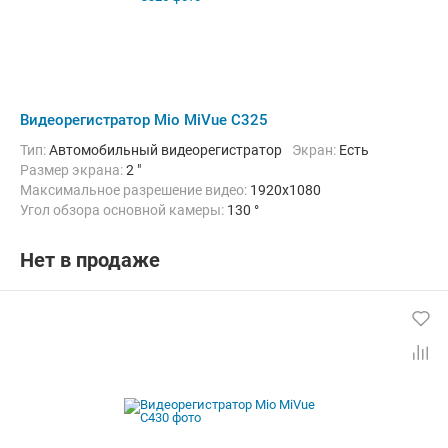
Видеорегистратор Mio MiVue C325
Тип:
Автомобильный видеорегистратор
Экран:
Есть
Размер экрана:
2 "
Максимальное разрешение видео:
1920x1080
Угол обзора основной камеры:
130 °
Количество каналов видео:
1
Дополнительно:
G-сенсор, Автоматическое включение, Детектор
Нет в продаже