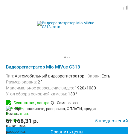
Видеорегистратор Mio MiVue C318
Тип:
Автомобильный видеорегистратор
Экран:
Есть
Размер экрана:
2 "
Максимальное разрешение видео:
1920x1080
Угол обзора основной камеры:
130 °
Количество каналов видео:
1
Циклическая запись:
Есть
Бесплатная,
завтра
Самовывоз
Дополнительно:
G-сенсор, Автоматическое включение, Детектор
карта, наличные, рассрочка, ОПЛАТИ, кредит
от
168,31
p.
5 предложений
Сравнить цены