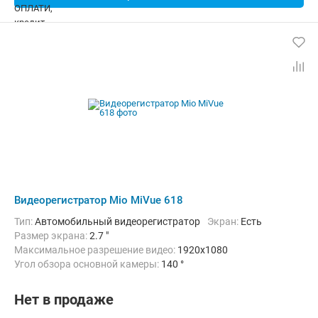
Видеорегистратор Mio MiVue 618
Тип:
Автомобильный видеорегистратор
Экран:
Есть
Размер экрана:
2.7 "
Максимальное разрешение видео:
1920x1080
Угол обзора основной камеры:
140 °
Количество каналов видео:
1
Циклическая запись:
Есть
Дополнительно:
G-сенсор, GPS-приемник, Автоматическое включ
Нет в продаже