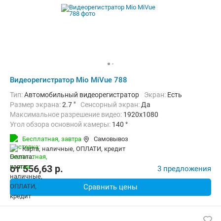
Видеорегистратор Mio MiVue 788
Тип:
Автомобильный видеорегистратор
Экран:
Есть
Размер экрана:
2.7 "
Сенсорный экран:
Да
Максимальное разрешение видео:
1920x1080
Угол обзора основной камеры:
140 °
Количество каналов видео:
1
Циклическая запись:
Есть
Бесплатная,
завтра
Самовывоз
Дополнительно:
G-сенсор, GPS-приемник, Автоматическое включ
карта, наличные, ОПЛАТИ, кредит
от
556,63
p.
3 предложения
Сравнить цены