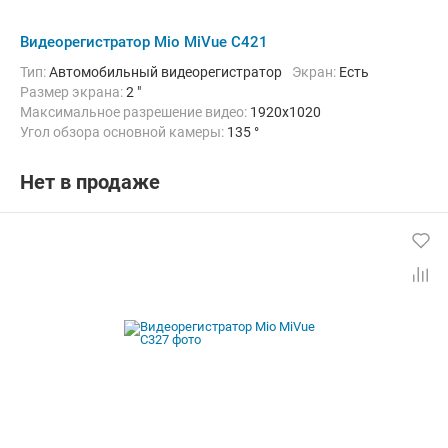
Видеорегистратор Mio MiVue C421
Тип:
Автомобильный видеорегистратор
Экран:
Есть
Размер экрана:
2 "
Максимальное разрешение видео:
1920х1020
Угол обзора основной камеры:
135 °
Количество каналов видео:
1
Циклическая запись:
Есть
Дополнительно:
G-сенсор, Автоматическое включение, Детектор
Нет в продаже