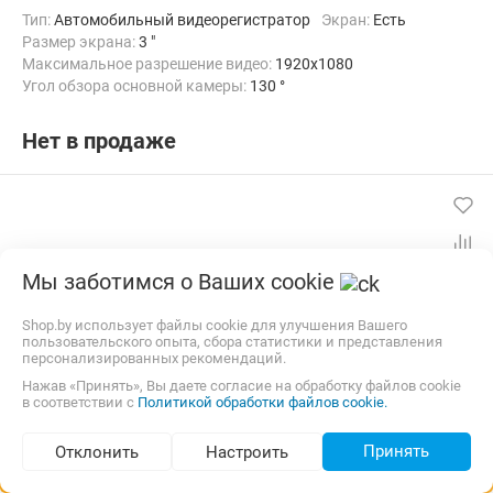
Тип:
Автомобильный видеорегистратор
Экран:
Есть
Размер экрана:
3 "
Максимальное разрешение видео:
1920x1080
Угол обзора основной камеры:
130 °
Количество каналов видео:
1
Циклическая запись:
Есть
Дополнительно:
G-сенсор, Автоматическое включение, Детектор
Нет в продаже
Мы заботимся о Ваших cookie
Shop.by использует файлы cookie для улучшения Вашего
пользовательского опыта, сбора статистики и представления
персонализированных рекомендаций.
Нажав «Принять», Вы даете согласие на обработку файлов cookie
в соответствии с
Политикой обработки файлов cookie.
Видеорегистратор Mio MiVue C335
Принять
Отклонить
Настроить
Подбор по параметрам (58)
Тип:
Автомобильный видеорегистратор
Экран:
Есть