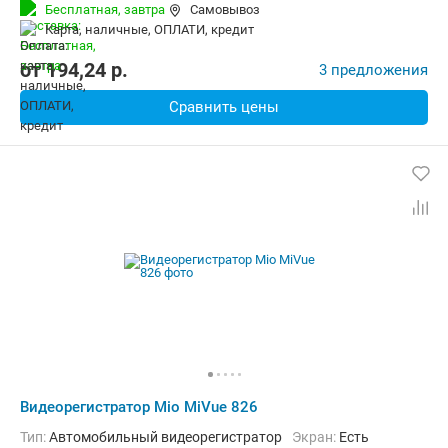
Количество каналов видео:
1
Циклическая запись:
Есть
Бесплатная,
завтра
Самовывоз
Дополнительно:
G-сенсор, Автоматическое включение, Детектор
карта, наличные, ОПЛАТИ, кредит
от
194,24
p.
3 предложения
Сравнить цены
Видеорегистратор Mio MiVue 826
Тип:
Автомобильный видеорегистратор
Экран:
Есть