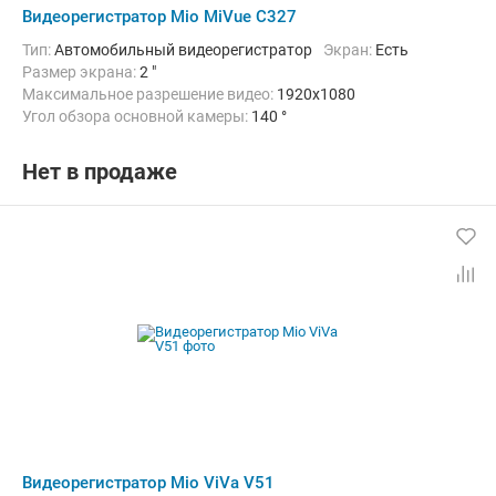
Видеорегистратор Mio MiVue C327
Тип:
Автомобильный видеорегистратор
Экран:
Есть
Размер экрана:
2 "
Максимальное разрешение видео:
1920x1080
Угол обзора основной камеры:
140 °
Количество каналов видео:
1
Циклическая запись:
Есть
Дополнительно:
G-сенсор, Автоматическое включение, Детектор
Нет в продаже
Видеорегистратор Mio ViVa V51