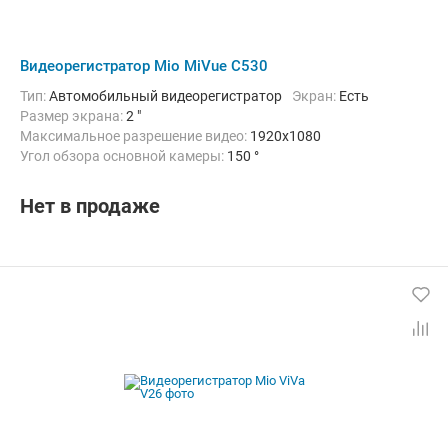
Видеорегистратор Mio MiVue C530
Тип:
Автомобильный видеорегистратор
Экран:
Есть
Размер экрана:
2 "
Максимальное разрешение видео:
1920x1080
Угол обзора основной камеры:
150 °
Количество каналов видео:
1
Циклическая запись:
Есть
Дополнительно:
G-сенсор, GPS-приемник, Автоматическое включ
Нет в продаже