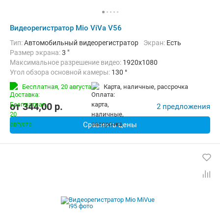
Видеорегистратор Mio ViVa V56
Тип:
Автомобильный видеорегистратор
Экран:
Есть
Размер экрана:
3 "
Максимальное разрешение видео:
1920x1080
Угол обзора основной камеры:
130 °
Количество каналов видео:
1
Циклическая запись:
Есть
Бесплатная,
20 августа
карта, наличные, рассрочка
Дополнительно:
G-сенсор, GPS-приемник, Автоматическое включ
от
344,00
p.
2 предложения
Сравнить цены