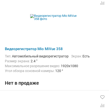
Видеорегистратор Mio MiVue 358
Тип:
Автомобильный видеорегистратор
Экран:
Есть
Размер экрана:
2.4 "
Максимальное разрешение видео:
1920x1080
Угол обзора основной камеры:
120 °
Количество каналов видео:
1
Циклическая запись:
Есть
Дополнительно:
G-сенсор, Автоматическое включение, Детектор
Нет в продаже