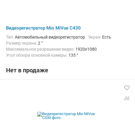
Видеорегистратор Mio MiVue C430
Тип:
Автомобильный видеорегистратор
Экран:
Есть
Размер экрана:
2 "
Максимальное разрешение видео:
1920x1080
Угол обзора основной камеры:
135 °
Количество каналов видео:
1
Циклическая запись:
Есть
Дополнительно:
G-сенсор, GPS-приемник, Автоматическое включ
Нет в продаже