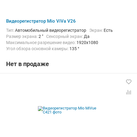
Видеорегистратор Mio ViVa V26
Тип:
Автомобильный видеорегистратор
Экран:
Есть
Размер экрана:
2 "
Сенсорный экран:
Да
Максимальное разрешение видео:
1920x1080
Угол обзора основной камеры:
135 °
Количество каналов видео:
1
Циклическая запись:
Есть
Дополнительно:
G-сенсор, GPS-приемник, Автоматическое включ
Нет в продаже