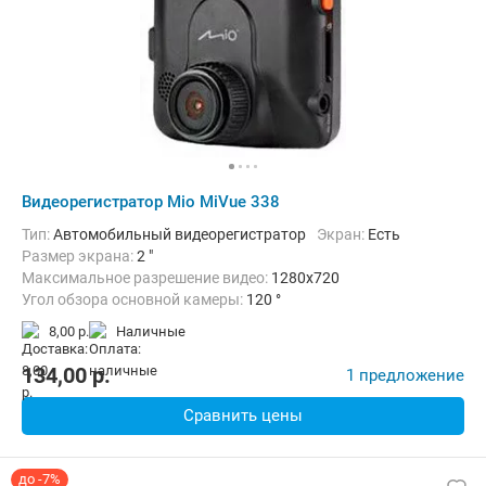
Видеорегистратор Mio MiVue 338
Тип:
Автомобильный видеорегистратор
Экран:
Есть
Размер экрана:
2 "
Максимальное разрешение видео:
1280x720
Угол обзора основной камеры:
120 °
Количество каналов видео:
1
8,00 р.
наличные
Дополнительно:
G-сенсор, Автоматическое включение, Запись з
134,00
p.
1 предложение
Сравнить цены
до -7%