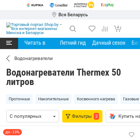
Вся Беларусь
Читать в
Летний гид
Дачный сезон
Ба
Водонагреватели
Водонагреватели Thermex 50
литров
Проточные
Накопительные
Косвенного нагрева
Газовые
Фильтры
Купить на
2
до -13%