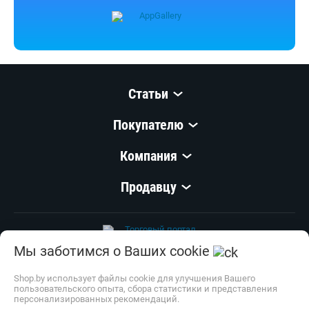
Статьи
Покупателю
Компания
Продавцу
Мы заботимся о Ваших cookie
© 1999–
2026
,
ООО «Открытый Контакт»
УНП 100008738
Shop.by использует файлы cookie для улучшения Вашего
пользовательского опыта, сбора статистики и представления
Настройка cookie
персонализированных рекомендаций.