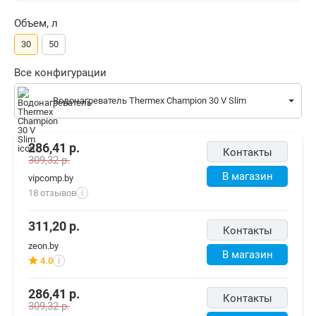
Объем, л
30
50
Все конфигурации
Водонагреватель Thermex Champion 30 V Slim
286,41
р.
Контакты
309,32
р.
В магазин
vipcomp.by
18 отзывов
i
311,20
р.
Контакты
zeon.by
В магазин
4.0
i
286,41
р.
Контакты
309,32
р.