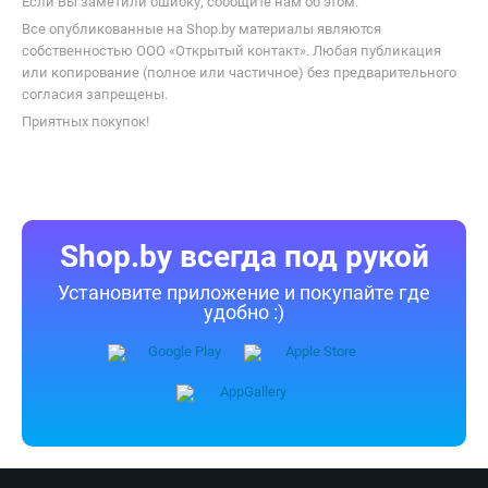
Если Вы заметили ошибку, сообщите нам об этом.
Все опубликованные на Shop.by материалы являются
собственностью ООО «Открытый контакт». Любая публикация
или копирование (полное или частичное) без предварительного
согласия запрещены.
Приятных покупок!
Shop.by всегда под рукой
Установите приложение и покупайте где
удобно :)