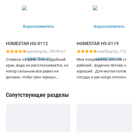
HOMESTAR HS-0112
HOMESTAR HS-0119
userShop.by_70978167
userShop.by_71002
Ставили на даче. Очень удобный
Мне понравился, вполне себе
кран, вода не расплескивается, но
рабочий , водичка тёплая, нап
напор сильным все равно не
хороший . Для мытья головы ,
делаем, чтобы грел хорошо.
посуды и рук когда отключаю
Экономичный и компактный. Воду
горячую воду вполне нормаль
нагревает быстро. Очень выручает.
Все же лучше чем в тазике грет
Сопутствующие разделы
Для мелких нужд перестали воду
нас частые проблемы с горяч
подогревать, крана за глаза
водой , поэтому теперь он нас
хватает.
выручает.