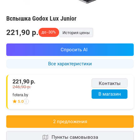
Вспышка Godox Lux Junior
221,90
p.
до -30%
История цены
Спросить AI
Все характеристики
221,90
р.
Контакты
246,90
р.
В магазин
fotera.by
5.0
i
2 предложения
Пункты самовывоза