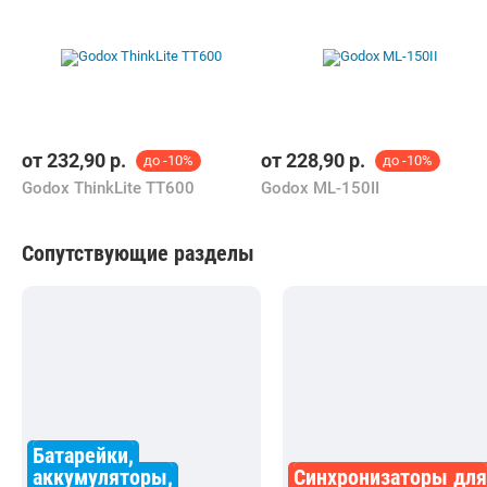
Похожие товары
от
232,90
р.
от
228,90
р.
до -10%
до -10%
Godox ThinkLite TT600
Godox ML-150II
Сопутствующие разделы