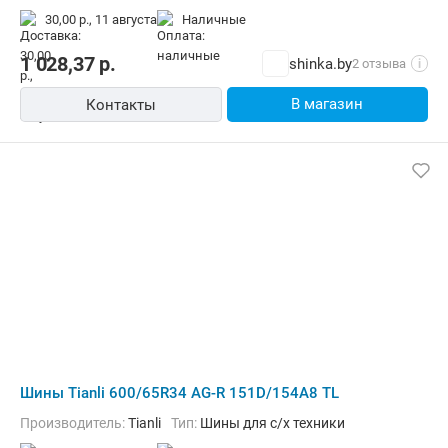
30,00 р.,
11 августа
наличные
1 028,37
р.
shinka.by
2 отзыва
i
В магазин
Контакты
Шины Tianli 600/65R34 AG-R 151D/154А8 TL
Производитель:
Tianli
Тип:
Шины для с/х техники