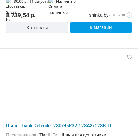
30,00 р.,
11 августа
наличные
8 739,54
р.
shinka.by
2 отзыва
i
В магазин
Контакты
Шины Tianli Defender 230/95R32 128A8/128B TL
Производитель:
Tianli
Тип:
Шины для с/х техники