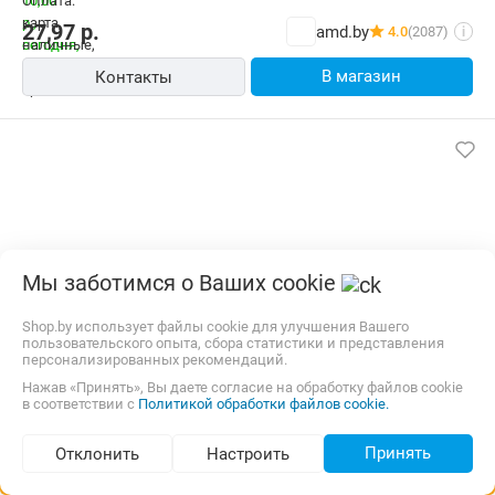
27,97
р.
amd.by
4.0
(2087)
i
В магазин
Контакты
Мы заботимся о Ваших cookie
Shop.by использует файлы cookie для улучшения Вашего
пользовательского опыта, сбора статистики и представления
персонализированных рекомендаций.
Нажав «Принять», Вы даете согласие на обработку файлов cookie
Воздушный фильтр Mahle Knecht LX786
в соответствии с
Политикой обработки файлов cookie.
Производитель:
Mahle Knecht, Knecht/Mahle
Тип:
Воздушный
Принять
Отклонить
Настроить
Подбор по параметрам (1 076)
10,00 р.,
сегодня
Самовывоз