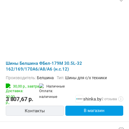
Шины Белшина ФБел-179М 30.5L-32
162/169/170A6/A8/A6 (н.с.12)
Производитель:
Белшина
Тип:
Шины для с/х техники
30,00 р.,
завтра
наличные
3 807,67
р.
shinka.by
2 отзыва
i
В магазин
Контакты