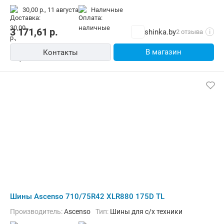
30,00 р.,
11 августа
наличные
3 171,61
р.
shinka.by
2 отзыва
i
В магазин
Контакты
Шины Ascenso 710/75R42 XLR880 175D TL
Производитель:
Ascenso
Тип:
Шины для с/х техники