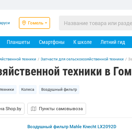
Гомель
Планшеты
Смартфоны
К школе
Летний гид
яйственной техники
/
Запчасти для сельскохозяйственной техники
/
З
зяйственной техники в Го
 техники
Колеса
Воздушный фильтр
на Shop.by
Пункты самовывоза
Воздушный фильтр Mahle Knecht LX2092D