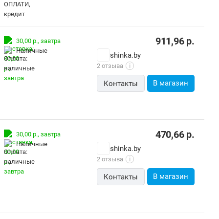
911,96
р.
30,00 р.,
завтра
наличные
shinka.by
2 отзыва
i
В магазин
Контакты
470,66
р.
30,00 р.,
завтра
наличные
shinka.by
2 отзыва
i
В магазин
Контакты