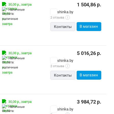
1 504,86
р.
30,00 р.,
завтра
наличные
shinka.by
2 отзыва
i
В магазин
Контакты
5 016,26
р.
30,00 р.,
завтра
наличные
shinka.by
2 отзыва
i
В магазин
Контакты
3 984,72
р.
30,00 р.,
завтра
наличные
shinka.by