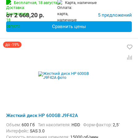
Бесплатная,
18 августа
карта, наличные
от
2 668,20
p.
5 предложений
Сравнить цены
до -19%
Жесткий диск HP 600GB J9F42A
Объем:
600 Гб
Тип накопителя:
HDD
Форм-фактор:
2,5`
Интерфейс:
SAS 3.0
Скорость вращения шпинделя:
15000 об/мин