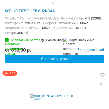
SSD HP FX700 1TB 8U2N3AA
Объем:
1 Тб
Тип накопителя:
SSD
Форм-фактор:
M.2 (2280)
Интерфейс:
PCIe 4.0 x4
Скорость чтения:
7200 Мб/с
Скорость записи:
6200 Мб/с
Микросхемы:
3D TLC
Ресурс:
400 Тб
Бесплатная,
завтра
Самовывоз
карта, наличные
от
653,00
p.
5 предложений
Сравнить цены
до -17%