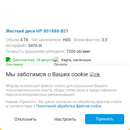
Жесткий диск HP 801888-B21
Объем:
4 Тб
Тип накопителя:
HDD
Форм-фактор:
3,5`
Интерфейс:
SATA-III
Скорость вращения шпинделя:
7200 об/мин
Бесплатная,
18 августа
карта, наличные
от
1 727,00
p.
5 предложений
Мы заботимся о Ваших cookie
Сравнить цены
Shop.by использует файлы cookie для улучшения Вашего
пользовательского опыта, сбора статистики и представления
персонализированных рекомендаций.
до -19%
Нажав «Принять», Вы даете согласие на обработку файлов cookie
в соответствии с
Политикой обработки файлов cookie.
Принять
Отклонить
Настроить
Подбор по параметрам (437)