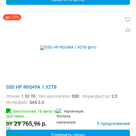
до -17%
SSD HP R0Q49A 1.92TB
Объем:
1.92 Тб
Тип накопителя:
SSD
Форм-фактор:
3,5`
Интерфейс:
SAS 3.0
Бесплатная,
18 августа
наличные
от
29 765,96
p.
3 предложения
Сравнить цены