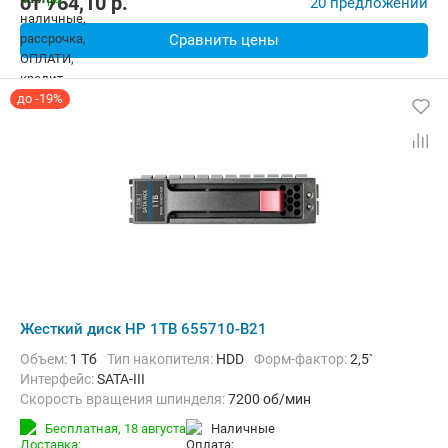
от
764,10
p.
20 предложений
Сравнить цены
до -19%
Жесткий диск HP 1TB 655710-B21
Объем:
1 Тб
Тип накопителя:
HDD
Форм-фактор:
2,5`
Интерфейс:
SATA-III
Скорость вращения шпинделя:
7200 об/мин
Бесплатная,
18 августа
наличные