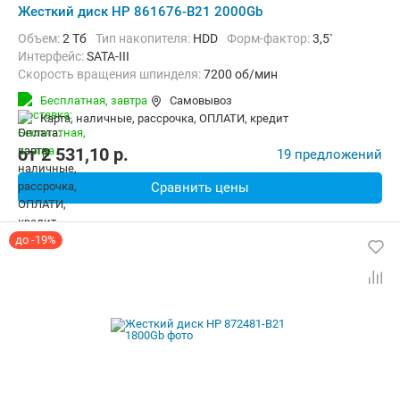
Жесткий диск HP 861676-B21 2000Gb
Объем:
2 Тб
Тип накопителя:
HDD
Форм-фактор:
3,5`
Интерфейс:
SATA-III
Скорость вращения шпинделя:
7200 об/мин
Бесплатная,
завтра
Самовывоз
карта, наличные, рассрочка, ОПЛАТИ, кредит
от
2 531,10
p.
19 предложений
Сравнить цены
до -19%