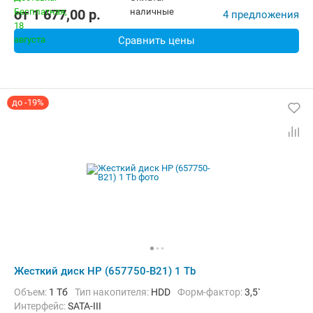
от
1 677,00
p.
4 предложения
Сравнить цены
до -19%
Жесткий диск HP (657750-B21) 1 Tb
Объем:
1 Тб
Тип накопителя:
HDD
Форм-фактор:
3,5`
Интерфейс:
SATA-III