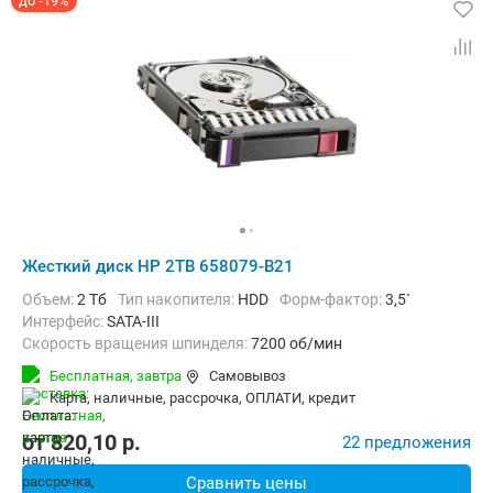
до -19%
Жесткий диск HP 2TB 658079-B21
Объем:
2 Тб
Тип накопителя:
HDD
Форм-фактор:
3,5`
Интерфейс:
SATA-III
Скорость вращения шпинделя:
7200 об/мин
Бесплатная,
завтра
Самовывоз
карта, наличные, рассрочка, ОПЛАТИ, кредит
от
820,10
p.
22 предложения
Сравнить цены