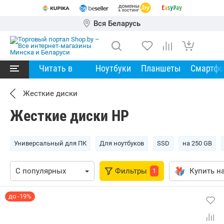
Вся Беларусь
Читать в
Ноутбуки
Планшеты
Смартф
Жесткие диски
Жесткие диски HP
Универсальный для ПК
Для ноутбуков
SSD
на 250 GB
Фильтры
Купить на
1
до -19%