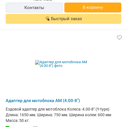
оборудования; Порошковая покраска; Ширина колеи колес,
В корзину
Контакты
мм: 600 - 750; Регулируемая ширина колеи; Тип крепления к
мотоблоку: универсальная сцепка; Цвет адаптера: серый.
Быстрый заказ
Адаптер для мотоблока АМ (4.00-8")
Ездовой адаптер для мотоблока Колеса: 4.00-8" (Y-type)
Длина: 1650 мм. Ширина: 750 мм. Ширина колеи: 600 мм
Масса: 50 кг.