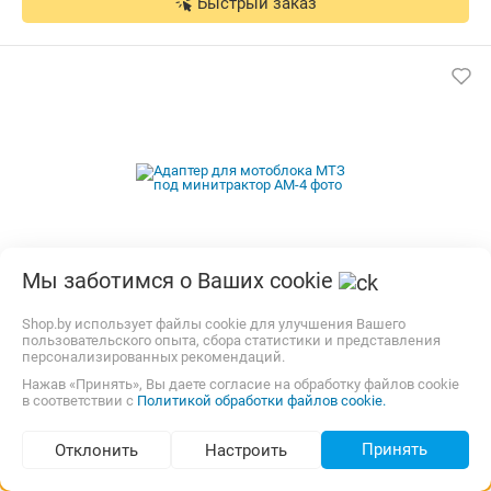
Быстрый заказ
Мы заботимся о Ваших cookie
Адаптер для мотоблока МТЗ под минитрактор АМ-4
Shop.by использует файлы cookie для улучшения Вашего
пользовательского опыта, сбора статистики и представления
персонализированных рекомендаций.
25,00 р.
Самовывоз
карта, наличные
Нажав «Принять», Вы даете согласие на обработку файлов cookie
в соответствии с
Политикой обработки файлов cookie.
1 990,00
р.
agrox.by
4.0
(152)
i
Принять
Отклонить
Настроить
В корзину
Контакты
Подбор по параметрам (53)