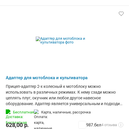
Адаптер для мотоблока и культиватора
Прицеп-адаптер 2-х колесный к мотоблоку можно
использовать в различных режимах. К нему сзади можно
цеплять плуг, окучник или любое другое навесное
оборудование. Адаптер является универсальным и подходит
для любого вида мотоблоков. Имеется удобный рычаг для
Бесплатная
карта, наличные, рассрочка
подъема навесного оборудования во время разворота. К
мотоблоку цепляется с помощью универсальной сцепки!
628,00
р.
987.бел
4 отзыва
i
Особенности данной модели: Заднее крепление навесного