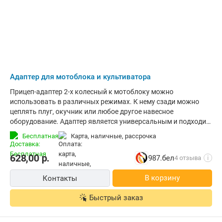
Адаптер для мотоблока и культиватора
Прицеп-адаптер 2-х колесный к мотоблоку можно
использовать в различных режимах. К нему сзади можно
цеплять плуг, окучник или любое другое навесное
оборудование. Адаптер является универсальным и подходит
для любого вида мотоблоков. Имеется удобный рычаг для
Бесплатная
карта, наличные, рассрочка
подъема навесного оборудования во время разворота. К
мотоблоку цепляется с помощью универсальной сцепки!
628,00
р.
987.бел
4 отзыва
i
Особенности данной модели: Заднее крепление навесного
оборудования; Порошковая покраска; Ширина колеи колес,
В корзину
Контакты
мм: 600 - 750; Регулируемая ширина колеи; Тип крепления к
мотоблоку: универсальная сцепка; Цвет адаптера: серый.
Быстрый заказ