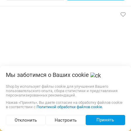
Мы заботимся о Ваших cookie
Адаптер для мотоблока СпецПрофРесурс АМ-3 (колёса
5-10)
Shop.by использует файлы cookie для улучшения Вашего
пользовательского опыта, сбора статистики и представления
персонализированных рекомендаций.
Бесплатная
Самовывоз
карта, наличные
Нажав «Принять», Вы даете согласие на обработку файлов cookie
в соответствии с
Политикой обработки файлов cookie.
838,80
р.
agrox.by
4.0
(152)
i
Принять
Отклонить
Настроить
В корзину
Контакты
Подбор по параметрам (83)