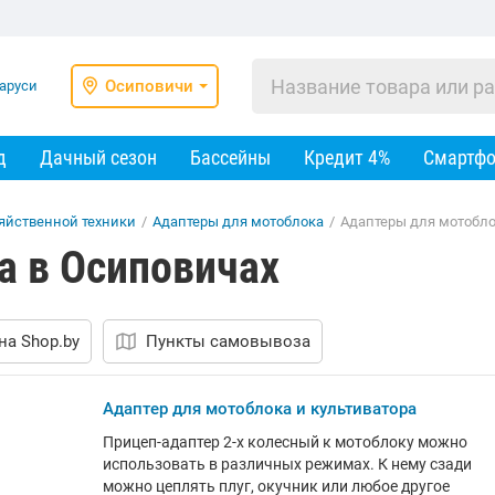
Осиповичи
д
Дачный сезон
Бассейны
Кредит 4%
Смартф
яйственной техники
/
Адаптеры для мотоблока
/
Адаптеры для мотобло
а в Осиповичах
на Shop.by
Пункты самовывоза
Адаптер для мотоблока и культиватора
Прицеп-адаптер 2-х колесный к мотоблоку можно
использовать в различных режимах. К нему сзади
можно цеплять плуг, окучник или любое другое