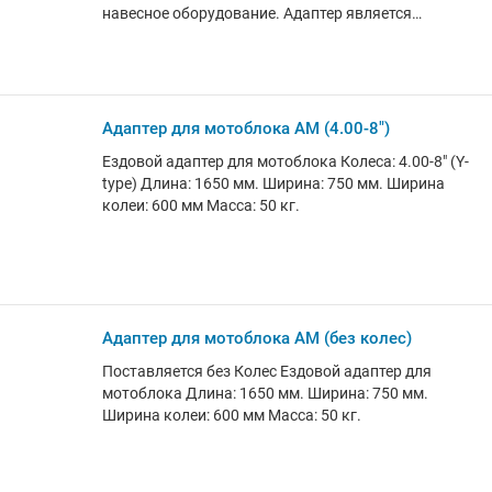
навесное оборудование. Адаптер является
универсальным и подходит для любого вида
мотоблоков. Имеется удобный рычаг для подъема
навесного оборудования во время разворота. К
мотоблоку цепляется с помощью универсальной
сцепки! Особенности данной модели: Заднее
Адаптер для мотоблока АМ (4.00-8")
крепление навесного оборудования; Порошковая
Ездовой адаптер для мотоблока Колеса: 4.00-8" (Y-
покраска; Ширина колеи колес, мм: 600 - 750;
type) Длина: 1650 мм. Ширина: 750 мм. Ширина
Регулируемая ширина колеи; Тип крепления к
колеи: 600 мм Масса: 50 кг.
мотоблоку: универсальная сцепка; Цвет адаптера:
серый.
Адаптер для мотоблока АМ (без колес)
Поставляется без Колес Ездовой адаптер для
мотоблока Длина: 1650 мм. Ширина: 750 мм.
Ширина колеи: 600 мм Масса: 50 кг.