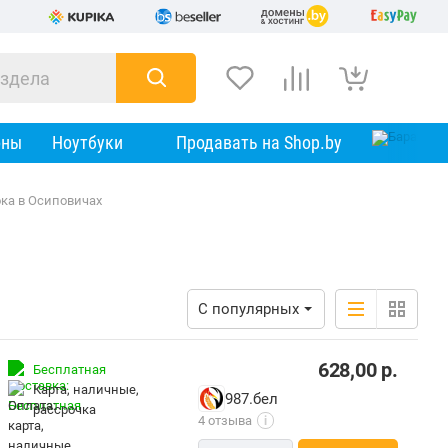
оны
Ноутбуки
Продавать на Shop.by
ка в Осиповичах
С популярных
628,00
р.
Бесплатная
карта, наличные,
987.бел
рассрочка
4 отзыва
i