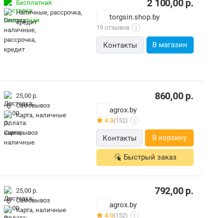
2 100,00
р.
Бесплатная
наличные, рассрочка,
torgsin.shop.by
кредит
19 отзывов
i
В магазин
Контакты
860,00
р.
25,00 р.
Самовывоз
agrox.by
карта, наличные
4.0
(152)
i
В корзину
Контакты
Быстрый заказ
792,00
р.
25,00 р.
Самовывоз
agrox.by
карта, наличные
4.0
(152)
i