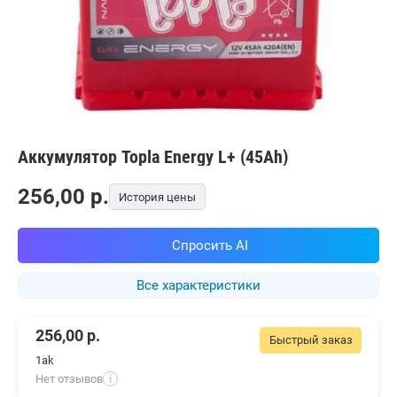
Аккумулятор Topla Energy L+ (45Ah)
256,00
p.
История цены
Спросить AI
Все характеристики
256,00
р.
Быстрый заказ
1ak
Нет отзывов
i