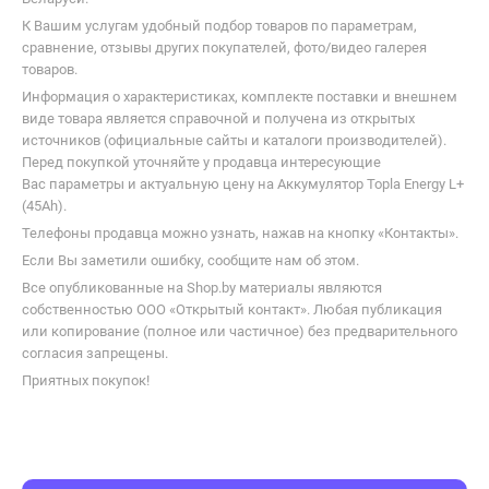
В каталоге Shop.by можно найти необходимую для выбора
информацию, ознакомиться с характеристиками Topla Energy L+
(45Ah) и купить по выгодной цене в интернет-магазинах
Беларуси.
К Вашим услугам удобный подбор товаров по параметрам,
сравнение, отзывы других покупателей, фото/видео галерея
товаров.
Информация о характеристиках, комплекте поставки и внешнем
виде товара является справочной и получена из открытых
источников (официальные сайты и каталоги производителей).
Перед покупкой уточняйте у продавца интересующие
Вас параметры и актуальную цену на Аккумулятор Topla Energy L+
(45Ah).
Телефоны продавца можно узнать, нажав на кнопку «Контакты».
Если Вы заметили ошибку, сообщите нам об этом.
Все опубликованные на Shop.by материалы являются
собственностью ООО «Открытый контакт». Любая публикация
или копирование (полное или частичное) без предварительного
согласия запрещены.
Приятных покупок!