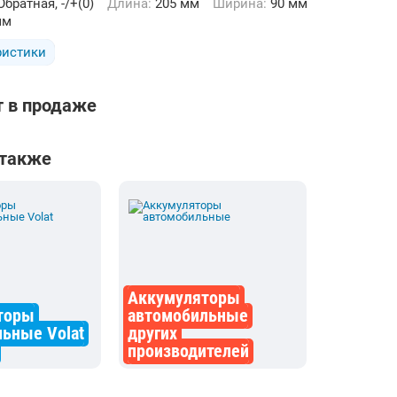
Обратная, -/+(0)
Длина:
205 мм
Ширина:
90 мм
мм
ристики
т в продаже
 также
Аккумуляторы
торы
автомобильные
ьные Volat
других
производителей