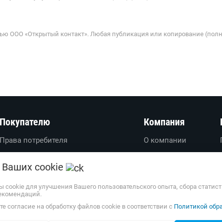
ью ООО «Открытый контакт». Любая публикация или копирование (полн
Покупателю
Компания
Права потребителя
О компании
Вопросы-ответы
О проекте
 Ваших cookie
Пользовательское соглашение
Вакансии
Политика обработки
Обратная связь
ы cookie для улучшения Вашего пользовательского опыта, сбора статис
екомендаций.
персональных данных
Наши партнеры
е согласие на обработку файлов cookie в соответствии с
Политикой обра
Доставка и оплата
Весь каталог