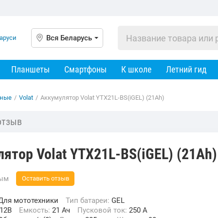
Вся Беларусь
Планшеты
Смартфоны
К школе
Летний гид
ьные
/
Volat
/
Аккумулятор Volat YTX21L-BS(iGEL) (21Ah)
отзыв
ятор Volat YTX21L-BS(iGEL) (21Ah)
вым
Оставить отзыв
Для мототехники
Тип батареи:
GEL
12В
Емкость:
21 Ач
Пусковой ток:
250 A