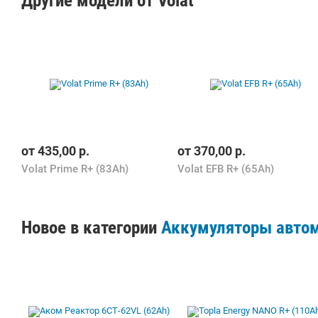
Другие модели от Volat
от
435,00
р.
от
370,00
р.
Volat Prime R+ (83Ah)
Volat EFB R+ (65Ah)
Новое в категории
Аккумуляторы авто