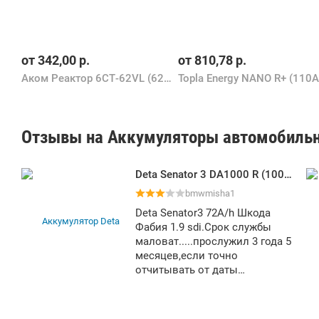
от
342,00
р.
от
810,78
р.
Аком Реактор 6СТ-62VL (62Ah)
Topla Energy NANO R+ (110A
Отзывы на Аккумуляторы автомобиль
Deta Senator 3 DA1000 R (100Ah)
bmwmisha1
Deta Senator3 72A/h Шкода
Фабия 1.9 sdi.Срок службы
маловат.....прослужил 3 года 5
месяцев,если точно
отчитывать от даты
изготовления,а так вообще 3
года на машине..С утра не
хотел дизель в последнее