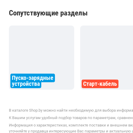
время при минус 10
крутить.зарядку генератор
Сопутствующие разделы
выдаёт 14.2 В.Кинул на Сеат
бензиновый,его пока еще
крутит...
Пуско-зарядные
устройства
Старт-кабель
В каталоге Shop.by можно найти необходимую для выбора информац
К Вашим услугам удобный подбор товаров по параметрам, сравнени
Информация о характеристиках, комплекте поставки и внешнем ви
уточняйте у продавца интересующие Вас параметры и актуальную це