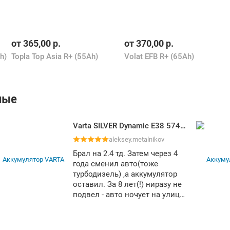
от
365,00
р.
от
370,00
р.
h)
Topla Top Asia R+ (55Ah)
Volat EFB R+ (65Ah)
ные
Varta SILVER Dynamic E38 574402075 (74Ah)
aleksey.metalnikov
Брал на 2.4 тд. Затем через 4
года сменил авто(тоже
турбодизель) ,а аккумулятор
оставил. За 8 лет(!) ниразу не
подвел - авто ночует на улице.
Продолжает работать