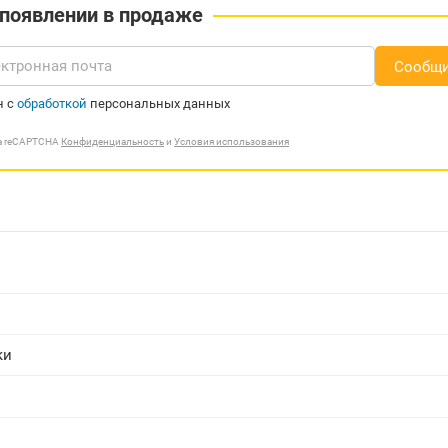
 появлении в продаже
Сообщи
н с
обработкой
персональных данных
ма reCAPTCHA
Конфиденциальность
и
Условия использования
ки