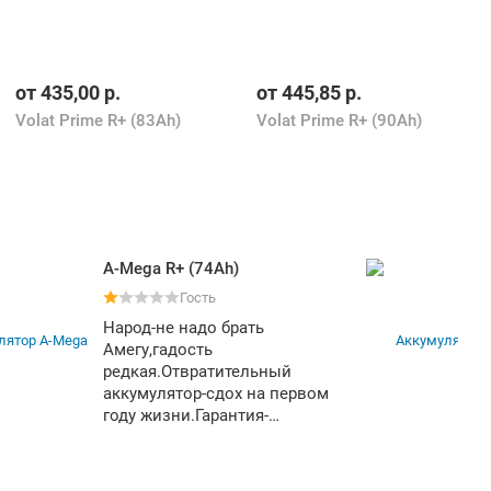
от
435,00
р.
от
445,85
р.
Volat Prime R+ (83Ah)
Volat Prime R+ (90Ah)
A-Mega R+ (74Ah)
Гость
Народ-не надо брать
Амегу,гадость
редкая.Отвратительный
аккумулятор-сдох на первом
году жизни.Гарантия-
разводняк,с момента
производства а не
продажи.Да еще и каждые