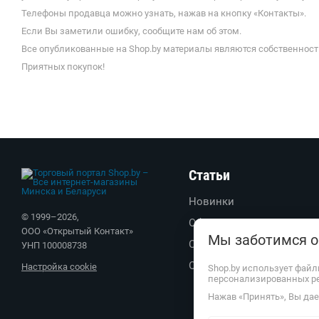
Телефоны продавца можно узнать, нажав на кнопку «Контакты».
Если Вы заметили ошибку, сообщите нам об этом.
Все опубликованные на Shop.by материалы являются собственност
Приятных покупок!
Статьи
Новинки
© 1999–
2026
,
Обзоры
ООО «Открытый Контакт»
Мы заботимся о
Советы
УНП 100008738
Обратите внимание
Настройка cookie
Shop.by использует файл
персонализированных р
Нажав «Принять», Вы дает