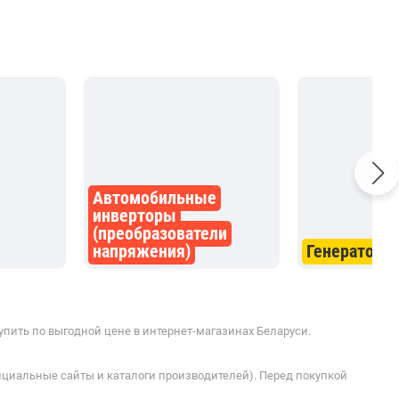
полгода надо приехать к ним
и заплатить за зарядку и
проверку.Идиотизм.Зимой
вообще не крутит на
морозе.Не покупайте этот
хлам.Берите что то
нормальное.
Автомобильные
инверторы
(преобразователи
напряжения)
Генераторы
упить по выгодной цене в интернет-магазинах Беларуси.
ициальные сайты и каталоги производителей). Перед покупкой