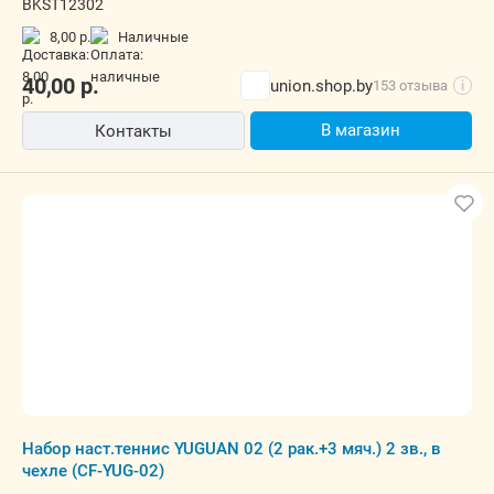
BKST12302
8,00 р.
наличные
40,00
р.
union.shop.by
153 отзыва
i
В магазин
Контакты
Набор наст.теннис YUGUAN 02 (2 рак.+3 мяч.) 2 зв., в
чехле (CF-YUG-02)