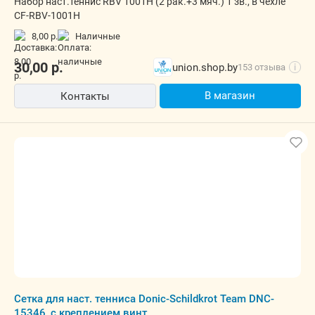
Набор наст.теннис RBV 1001H (2 рак.+3 мяч.) 1 зв., в чехле
CF-RBV-1001H
8,00 р.
наличные
30,00
р.
union.shop.by
153 отзыва
i
В магазин
Контакты
Сетка для наст. тенниса Donic-Schildkrot Team DNC-
15346, с креплением винт