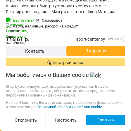
игры на открытом воздухе и в помещении. Крепление -
лесных экосистем по всему миру. Система Power Light System
клипса позволит быстро установить сетку на столе.
(PLS) отвечает за уменьшение веса рукоятки и смещение
Регулируется по длине. Материал сетки нейлон Материал
центра тяжести к её середине благодаря своей полой
крепления металл Размер упаковки 26 х 18 х 4,5 см Вес 0,85
Бесплатная
Самовывоз
конструкции. Это позволяет игрокам выполнять удары с
кг Бренд DONIC Schildkrot Страна производства Китай
карта, наличные, рассрочка, кредит
большей скоростью и силой, а усталость наступает
значительно позже. Резиновая накладка Spinmax,
116,61
р.
sport-center.by
1 отзыв
i
изготовленная из каучука, предлагает универсальные
возможности для игроков. Её плотная структура
В корзину
Контакты
способствует увеличению вращения мяча в процессе игры, а
прочный материал обеспечивает долговечность. Эти
Быстрый заказ
характеристики позволяют комфортно вести игру с акцентом
на атакующие действия.*
Мы заботимся о Ваших cookie
Shop.by использует файлы cookie для улучшения Вашего
пользовательского опыта, сбора статистики и представления
персонализированных рекомендаций.
Нажав «Принять», Вы даете согласие на обработку файлов cookie
в соответствии с
Политикой обработки файлов cookie.
Принять
Отклонить
Настроить
Подбор по параметрам (84)