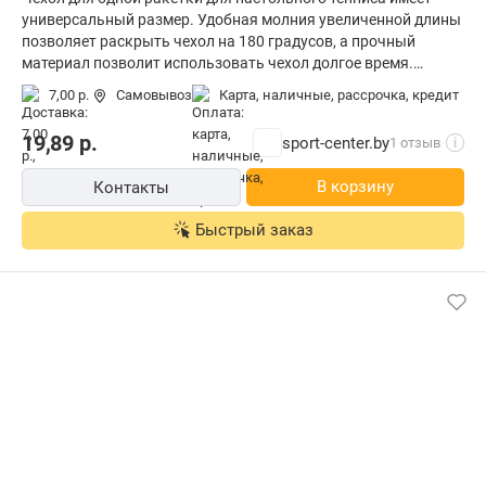
универсальный размер. Удобная молния увеличенной длины
позволяет раскрыть чехол на 180 градусов, а прочный
материал позволит использовать чехол долгое время.
Практичный и яркий чехол для теннисной ракетки надежно
7,00 р.
Самовывоз
карта, наличные, рассрочка, кредит
защитит ваш игровой инвентарь от внешних воздействий и
создаст дополнительные удобства при его хранении и
19,89
р.
sport-center.by
1 отзыв
i
переноске.
В корзину
Контакты
Быстрый заказ