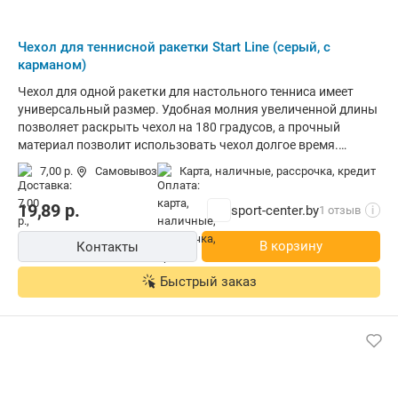
Чехол для теннисной ракетки Start Line (серый, с
карманом)
Чехол для одной ракетки для настольного тенниса имеет
универсальный размер. Удобная молния увеличенной длины
позволяет раскрыть чехол на 180 градусов, а прочный
материал позволит использовать чехол долгое время.
Практичный и яркий чехол для теннисной ракетки надежно
7,00 р.
Самовывоз
карта, наличные, рассрочка, кредит
защитит ваш игровой инвентарь от внешних воздействий и
создаст дополнительные удобства при его хранении и
19,89
р.
sport-center.by
1 отзыв
i
переноске.
В корзину
Контакты
Быстрый заказ