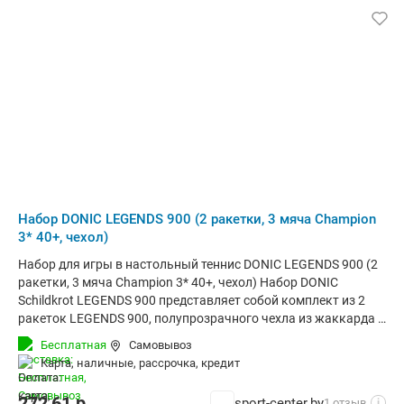
Набор DONIC LEGENDS 900 (2 ракетки, 3 мяча Champion
3* 40+, чехол)
Набор для игры в настольный теннис DONIC LEGENDS 900 (2
ракетки, 3 мяча Champion 3* 40+, чехол) Набор DONIC
Schildkrot LEGENDS 900 представляет собой комплект из 2
ракеток LEGENDS 900, полупрозрачного чехла из жаккарда и
3 мячиков белого цвета Champion 3* 40+. Мячики выполнены
Бесплатная
Самовывоз
из ABS-пластика и отличаются категорией 3-star, что
карта, наличные, рассрочка, кредит
означает допуск округлости менее 0,2 мм. Эта
характеристика гарантирует равномерный отскок и
272,61
р.
sport-center.by
1 отзыв
i