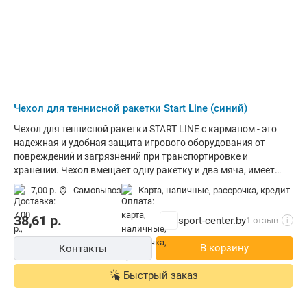
Чехол для теннисной ракетки Start Line (синий)
Чехол для теннисной ракетки START LINE с карманом - это
надежная и удобная защита игрового оборудования от
повреждений и загрязнений при транспортировке и
хранении. Чехол вмещает одну ракетку и два мяча, имеет
универсальный размер и привлекательный дизайн.
7,00 р.
Самовывоз
карта, наличные, рассрочка, кредит
Компактный и легкий чехол START LINE выполнен из плотной
экокожи. Благодаря тканевой петле чехол удобно носить с
38,61
р.
sport-center.by
1 отзыв
i
собой. Модель оснащена внешним карманом на застежке
“молния” для хранения спортивных аксессуаров. Чехол для
В корзину
Контакты
теннисной ракетки START LINE с карманом прослужат вам
долгое время, сохраняя ракетку и мячи в отличном
Быстрый заказ
состоянии.