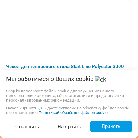
Чехол для теннисного стола Start Line Polyester 3000
1006
Мы заботимся о Ваших cookie
чехол для стола
Shop.by использует файлы cookie для улучшения Вашего
22,00 р.,
4 сентября
карта, наличные, рассрочка, кредит
пользовательского опыта, сбора статистики и представления
персонализированных рекомендаций.
128,48
р.
lix.by
3.0
(7)
i
Нажав «Принять», Вы даете согласие на обработку файлов cookie
в соответствии с
Политикой обработки файлов cookie.
В корзину
Контакты
Принять
Отклонить
Настроить
Быстрый заказ
Подбор по параметрам (98)