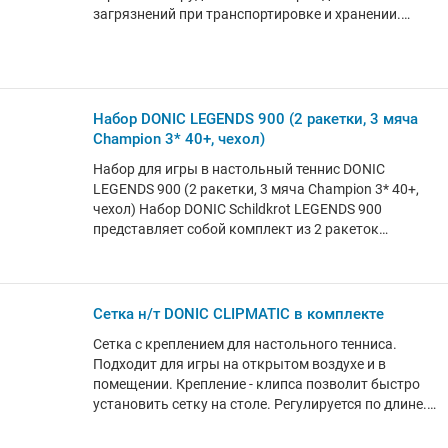
загрязнений при транспортировке и хранении.
Чехол вмещает одну ракетку и два мяча, имеет
универсальный размер и привлекательный дизайн.
Компактный и легкий чехол START LINE выполнен
из плотной экокожи. Благодаря тканевой петле
чехол удобно носить с собой. Модель оснащена
Набор DONIC LEGENDS 900 (2 ракетки, 3 мяча
внешним карманом на застежке “молния” для
Champion 3* 40+, чехол)
хранения спортивных аксессуаров. Чехол для
Набор для игры в настольный теннис DONIC
теннисной ракетки START LINE с карманом
LEGENDS 900 (2 ракетки, 3 мяча Champion 3* 40+,
прослужат вам долгое время, сохраняя ракетку и
чехол) Набор DONIC Schildkrot LEGENDS 900
мячи в отличном состоянии.
представляет собой комплект из 2 ракеток
LEGENDS 900, полупрозрачного чехла из жаккарда
и 3 мячиков белого цвета Champion 3* 40+. Мячики
выполнены из ABS-пластика и отличаются
категорией 3-star, что означает допуск округлости
Сетка н/т DONIC CLIPMATIC в комплекте
менее 0,2 мм. Эта характеристика гарантирует
Сетка с креплением для настольного тенниса.
равномерный отскок и подходит для
Подходит для игры на открытом воздухе и в
использования на турнирах. Размер мячиков
помещении. Крепление - клипса позволит быстро
составляет 40 мм, а благодаря технологии
установить сетку на столе. Регулируется по длине.
производства Blow-Press они обладают отличным
Материал сетки нейлон Материал крепления
качеством, идеальной формой и отскоком. Ракетка
металл Размер упаковки 26 х 18 х 4,5 см Вес 0,85 кг