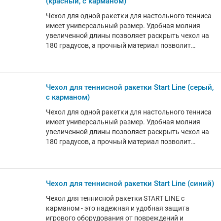
(красный, с карманом)
Чехол для одной ракетки для настольного тенниса
имеет универсальный размер. Удобная молния
увеличенной длины позволяет раскрыть чехол на
180 градусов, а прочный материал позволит
использовать чехол долгое время. Практичный и
яркий чехол для теннисной ракетки надежно
защитит ваш игровой инвентарь от внешних
воздействий и создаст дополнительные удобства
Чехол для теннисной ракетки Start Line (серый,
при его хранении и переноске.
с карманом)
Чехол для одной ракетки для настольного тенниса
имеет универсальный размер. Удобная молния
увеличенной длины позволяет раскрыть чехол на
180 градусов, а прочный материал позволит
использовать чехол долгое время. Практичный и
яркий чехол для теннисной ракетки надежно
защитит ваш игровой инвентарь от внешних
воздействий и создаст дополнительные удобства
Чехол для теннисной ракетки Start Line (синий)
при его хранении и переноске.
Чехол для теннисной ракетки START LINE с
карманом - это надежная и удобная защита
игрового оборудования от повреждений и