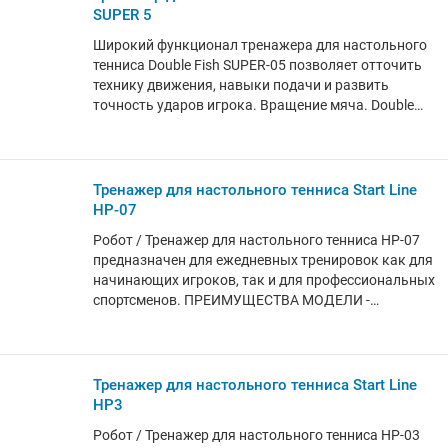
SUPER 5
Широкий функционал тренажера для настольного
тенниса Double Fish SUPER-05 позволяет отточить
технику движения, навыки подачи и развить
точность ударов игрока. Вращение мяча. Double
Fish SUPER-05 может создавать различные
варианты вращения мяча, включая верхнее,
нижнее и боковое вращение влево/вправо.
Встряхивание головы. Эта функция позволяет
Тренажер для настольного тенниса Start Line
роботу менять направление и угол подачи мяча,
HP-07
обеспечивая разнообразие тренировочного
Робот / Тренажер для настольного тенниса HP-07
процесса. Множество точек подачи мяча. Робот
предназначен для ежедневных тренировок как для
предоставляет несколько точек подачи мяча на
начинающих игроков, так и для профессиональных
стол, что обогащает тренировочные сценарии и
спортсменов. ПРЕИМУЩЕСТВА МОДЕЛИ -
помогает игрокам развивать разносторонние
Тренажер имеет 9 вариантов подачи (вперед;
навыки. Запатентованное профессиональное
назад; без вращения; левое боковое вращение;
исполнение с защитой от прилипания. Эта
правое боковое вращение и их комбинации). -
особенность помогает предотвратить прилипание
Тренажер имеет возможность поворота головки
Тренажер для настольного тенниса Start Line
мячей к роботу, обеспечивая более надежную и
вручную вверх-вниз и на 180 градусов. - Колебания
HP3
бесперебойную подачу мячей во время
головки робота влево-вправо автоматически. -
тренировок. Модель оснащена колесами с
Робот / Тренажер для настольного тенниса HP-03
Тренажер может подавать мячи с отскоком как от
тормозами, которые надежно фиксируют тренажер