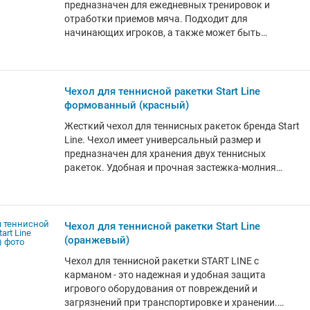
предназначен для ежедневных тренировок и
ближней, так и от дальней половины стола.
на поверхности, а также панелью управления на
отработки приемов мяча. Подходит для
проводе, длина которого позволяет разместить
начинающих игроков, а также может быть
панель на кронштейне рядом с игроком. Робот-
использован в качестве спарринг-партнера
тренажер Double Fish SUPER-05 удостоен награды
профессиональными спортсменами.
международного дизайнерского конкурс IF Design
ПРЕИМУЩЕСТВА МОДЕЛИ: - Тренажер имеет 3
Award 2022. Эта награда свидетельствует о
варианта подачи (вперед; назад; без вращения). -
Чехол для теннисной ракетки Start Line
выдающемся дизайне и инновациях, которые
Колебания корпуса (влево, вправо) для увеличения
формованный (красный)
внедрены в данном роботе. Double Fish SUPER-05 -
сектора подачи. - Устанавливается за одну минуту
это высококачественное устройство, которое
Жесткий чехол для теннисных ракеток бренда Start
без применения инструментов.
поможет начинающим игрокам и тренирующимся
Line. Чехол имеет универсальный размер и
спортсменам развивать свои навыки в настольном
предназначен для хранения двух теннисных
теннисе и добиваться высочайших результатов.
ракеток. Удобная и прочная застежка-молния
позволяет раскрыть чехол на 180 градусов, а
современный износостойкий материал делает
чехол всепогодным, устойчивым к
неблагоприятным воздействиям. Внутренний
Чехол для теннисной ракетки Start Line
фиксатор плотно удерживает ракетку внутри
(оранжевый)
футляра. Практичный жесткий чехол надежно
Чехол для теннисной ракетки START LINE с
защитит игровой инвентарь от повреждений и
карманом - это надежная и удобная защита
загрязнений, а также создаст дополнительные
игрового оборудования от повреждений и
удобства при его хранении и переносе.
загрязнений при транспортировке и хранении.