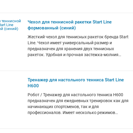
Чехол вмещает одну ракетку и два мяча, имеет
универсальный размер и привлекательный дизайн.
Компактный и легкий чехол START LINE выполнен
из плотной экокожи. Благодаря тканевой петле
Чехол для теннисной ракетки Start Line
чехол удобно носить с собой. Модель оснащена
формованный (синий)
внешним карманом на застежке “молния” для
Жесткий чехол для теннисных ракеток бренда Start
хранения спортивных аксессуаров. Чехол для
Line. Чехол имеет универсальный размер и
теннисной ракетки START LINE с карманом
предназначен для хранения двух теннисных
прослужат вам долгое время, сохраняя ракетку и
ракеток. Удобная и прочная застежка-молния
мячи в отличном состоянии.
позволяет раскрыть чехол на 180 градусов, а
современный износостойкий материал делает
чехол всепогодным, устойчивым к
неблагоприятным воздействиям. Внутренний
Тренажер для настольного тенниса Start Line
фиксатор плотно удерживает ракетку внутри
H600
футляра. Практичный жесткий чехол надежно
Робот / Тренажер для настольного тенниса H600
защитит игровой инвентарь от повреждений и
предназначен для ежедневных тренировок как для
загрязнений, а также создаст дополнительные
начинающих спортсменов, так и для
удобства при его хранении и переносе.
профессионалов. Имеет несколько режимов
работы. ПРЕИМУЩЕСТВА МОДЕЛИ - Тренажер
имеет 9 вариантов подачи #40;вперед; назад; без
вращения; левое боковое вращение; правое