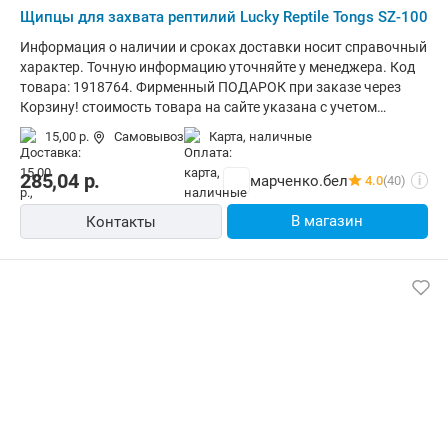
Щипцы для захвата рептилий Lucky Reptile Tongs SZ-100
Информация о наличии и сроках доставки носит справочный
характер. Точную информацию уточняйте у менеджера. Код
товара: 1918764. Фирменный ПОДАРОК при заказе через
Корзину! стоимость товара на сайте указана с учетом
скидки.информация о наличии и сроках доставки носит
15,00 р.
Самовывоз
карта, наличные
справочный характер.точную информацию уточняйте у
менеджера. Общая информация Складные щипцы для змей
285,04
р.
марченко.бел
4.0
(40)
i
Lucky Reptile - это высококачественный инструмент для
работы со змеями. Один конец имеет спусковую рукоятку
В магазин
Контакты
для удобства захвата человеком, а другой конец загнут,
чтобы облегчить захват змеи. Использование щипцов
вместо рук может быть менее стрессовым для змеи, и более
безопасным для человека. Основные - Тип: щипцы для
захвата рептилий - Материал: металл, пластик - Цвет:
красный, черный - Особенности: фиксация захвата Размеры
и вес - Длина: 100 см