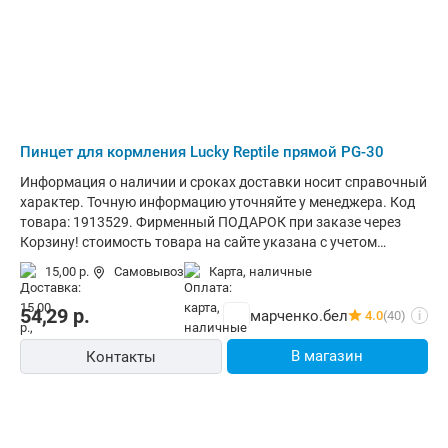
Пинцет для кормления Lucky Reptile прямой PG-30
Информация о наличии и сроках доставки носит справочный
характер. Точную информацию уточняйте у менеджера. Код
товара: 1913529. Фирменный ПОДАРОК при заказе через
Корзину! стоимость товара на сайте указана с учетом
скидки.информация о наличии и сроках доставки носит
15,00 р.
Самовывоз
карта, наличные
справочный характер.точную информацию уточняйте у
менеджера. Общая информация Основные Тип: пинцет для
54,29
р.
марченко.бел
4.0
(40)
i
кормления Материал: металл Цвет: красный Размеры и вес
Длина: 30 см
В магазин
Контакты