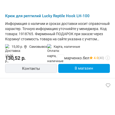
Крюк для рептилий Lucky Reptile Hook LH-100
Информация о наличии и сроках доставки носит справочный
характер. Точную информацию уточняйте у менеджера. Код
товара: 1918765. Фирменный ПОДАРОК при заказе через
Корзину! стоимость товара на сайте указана с учетом
скидки.информация о наличии и сроках доставки носит
15,00 р.
Самовывоз
карта, наличные
справочный характер.точную информацию уточняйте у
менеджера. Общая информация Крюк для обращения со
130,52
р.
марченко.бел
4.0
(40)
i
змеями используется для того, чтобы держать рептилию на
безопасном расстоянии, а также для проведения различного
В магазин
Контакты
рода манипуляций с животным. Данный крюк оснащен
удобной деревянной ручкой для комфортного
использования. Основные - Тип: крюк для рептилий -
Материал: дерево, металл - Цвет: бежевый Размеры и вес -
Длина: 100 см