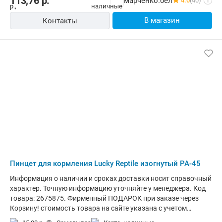
113,76
р.
марченко.бел
4.0
(40)
i
змеями используется для того, чтобы держать рептилию на
безопасном расстоянии, а также для проведения различного
В магазин
Контакты
рода манипуляций с животным. Данный крюк оснащен
удобной деревянной ручкой для комфортного
использования. Основные - Тип: крюк для рептилий -
Материал: дерево, металл - Цвет: бежевый Размеры и вес -
Длина: 75 см
Пинцет для кормления Lucky Reptile изогнутый PA-45
Информация о наличии и сроках доставки носит справочный
характер. Точную информацию уточняйте у менеджера. Код
товара: 2675875. Фирменный ПОДАРОК при заказе через
Корзину! стоимость товара на сайте указана с учетом
скидки.информация о наличии и сроках доставки носит