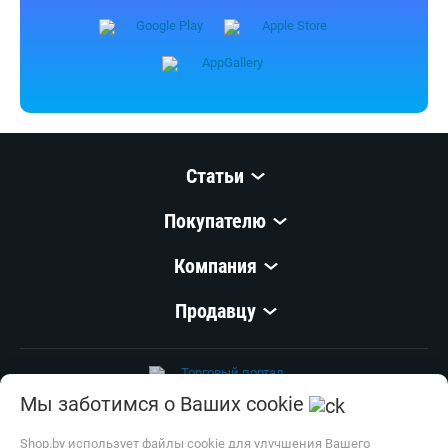
Статьи
Покупателю
Компания
Продавцу
Мы заботимся о Ваших cookie
© 1999–
2026
,
ООО «Открытый Контакт»
УНП 100008738
Shop.by использует файлы cookie для улучшения Вашего