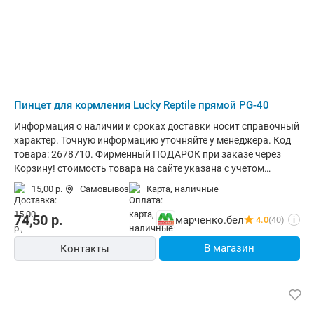
Пинцет для кормления Lucky Reptile прямой PG-40
Информация о наличии и сроках доставки носит справочный
характер. Точную информацию уточняйте у менеджера. Код
товара: 2678710. Фирменный ПОДАРОК при заказе через
Корзину! стоимость товара на сайте указана с учетом
скидки.информация о наличии и сроках доставки носит
15,00 р.
Самовывоз
карта, наличные
справочный характер.точную информацию уточняйте у
менеджера. Общая информация Пинцет для кормления
74,50
р.
марченко.бел
4.0
(40)
i
рептилий является одним из самых важных инструментов
для содержания экзотического питомца. Использование
В магазин
Контакты
пинцета при кормлении позволяет избежать случайного
попадания грунта в желудок рептилии при заглатывании
кормового объекта, что часто происходит в природе и, к
сожалению, может привести к летальному исходу. Также с
помощью пинцета владелец питомца может быть полностью