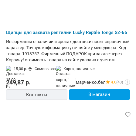
Щипцы для захвата рептилий Lucky Reptile Tongs SZ-66
Информация о наличии и сроках доставки носит справочный
характер. Точную информацию уточняйте у менеджера. Код
товара: 1918757. Фирменный ПОДАРОК при заказе через
Корзину! стоимость товара на сайте указана с учетом
скидки.информация о наличии и сроках доставки носит
15,00 р.
Самовывоз
карта, наличные
справочный характер.точную информацию уточняйте у
менеджера. Общая информация Складные щипцы для змей
249,87
р.
марченко.бел
4.0
(40)
i
Lucky Reptile - это высококачественный инструмент для
работы со змеями. Один конец имеет спусковую рукоятку
В магазин
Контакты
для удобства захвата человеком, а другой конец загнут,
чтобы облегчить захват змеи. Использование щипцов
вместо рук может быть менее стрессовым для змеи, и более
безопасным для человека. Основные - Тип: щипцы для
захвата рептилий - Материал: металл, пластик - Цвет:
красный, черный - Особенности: фиксация захвата Размеры
и вес - Длина: 66 см