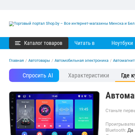
Каталог товаров
Читать в
Ноутбуки
Главная
/
Автотовары
/
Автомобильная электроника
/
Автомагни
Спросить AI
Характеристики
Где к
Автома
Станьте пер
Проигрывате
Bluetooth:
Да