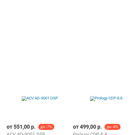
от
551,00
р.
от
499,00
р.
до -7%
до -8%
ACV AD-9001 DSP
Prology CDP-8.8