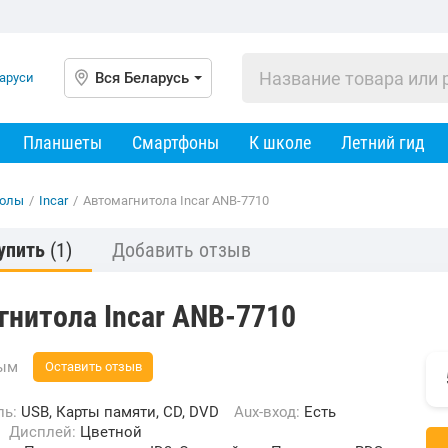
Вся Беларусь
Планшеты
Смартфоны
К школе
Летний гид
толы
/
Incar
/
Автомагнитола Incar ANB-7710
упить
(1)
Добавить отзыв
гнитола Incar ANB-7710
вым
Оставить отзыв
ль:
USB, Карты памяти, CD, DVD
Aux-вход:
Есть
Дисплей:
Цветной