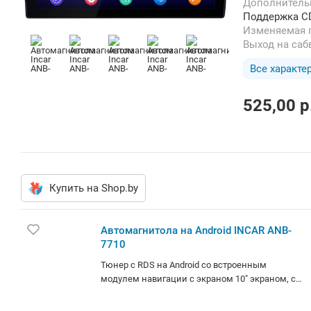
Дополнител
Поддержка CD
Изменяемая
Выход на са
Все характе
525,00
p
Купить на Shop.by
Автомагнитола на Android INCAR ANB-
7710
Тюнер с RDS на Android со встроенным
модулем навигации с экраном 10" экраном, с
USB, без поддержки карт памяти, совместим с
iPod/iPhone и Android, воспроизводит