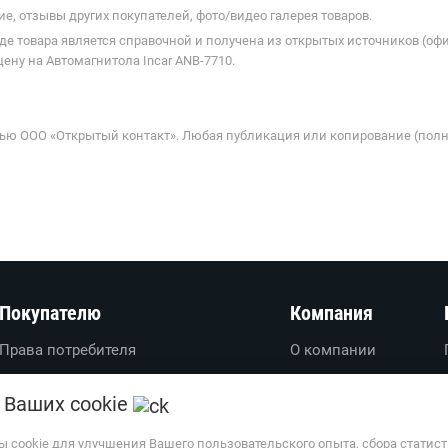
е, отзывы других покупателей, фото/видео галерея товаров.
де товара является справочной и получена из открытых источников (оф
ену на Автомагнитола Incar ANB-7710.
ью ООО «Открытый контакт». Любая публикация или копирование (полн
Покупателю
Компания
Права потребителя
О компании
Вопросы-ответы
О проекте
 Ваших cookie
Пользовательское соглашение
Вакансии
Политика обработки
Обратная связь
ы cookie для улучшения Вашего пользовательского опыта, сбора статис