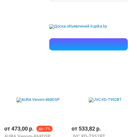
от
473,00
р.
от
533,82
р.
до -7%
AURA Venom-868DSP
JVC KD-T952BT