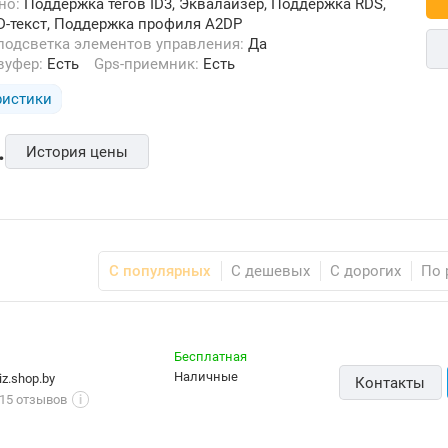
ьно:
Поддержка тегов ID3, Эквалайзер, Поддержка RDS,
-текст, Поддержка профиля A2DP
 подсветка элементов управления:
Да
бвуфер:
Есть
Gps-приемник:
Есть
ристики
.
История цены
С популярных
С дешевых
С дорогих
По 
Бесплатная
наличные
iz.shop.by
Контакты
15 отзывов
i