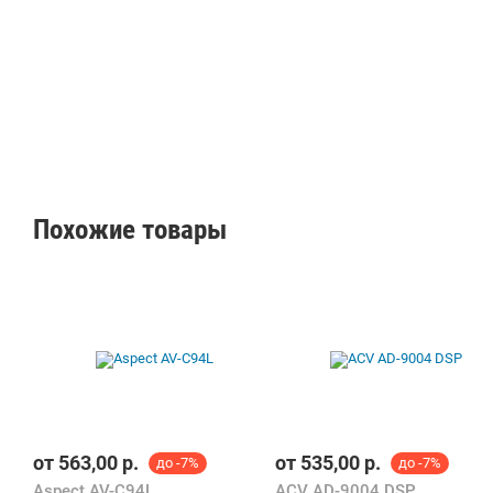
Похожие товары
от
563,00
р.
от
535,00
р.
до -7%
до -7%
Aspect AV-C94L
ACV AD-9004 DSP