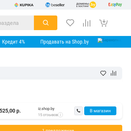
Кредит 4%
Продавать на Shop.by
iz.shop.by
525,00
р.
В магазин
15 отзывов
i
1 предложениe