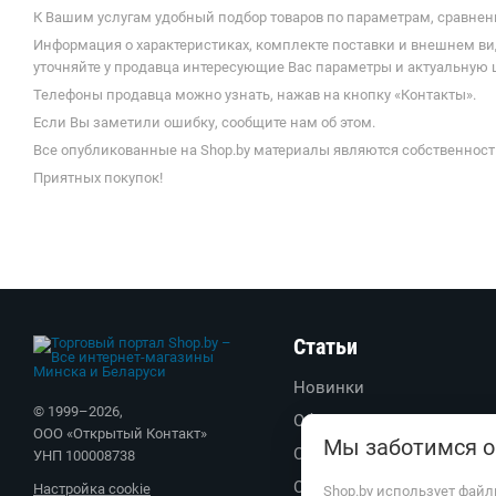
К Вашим услугам удобный подбор товаров по параметрам, сравнени
Информация о характеристиках, комплекте поставки и внешнем ви
уточняйте у продавца интересующие Вас параметры и актуальную ц
Телефоны продавца можно узнать, нажав на кнопку «Контакты».
Если Вы заметили ошибку, сообщите нам об этом.
Все опубликованные на Shop.by материалы являются собственност
Приятных покупок!
Статьи
Новинки
© 1999–
2026
,
Обзоры
ООО «Открытый Контакт»
Мы заботимся о
Советы
УНП 100008738
Обратите внимание
Настройка cookie
Shop.by использует файл