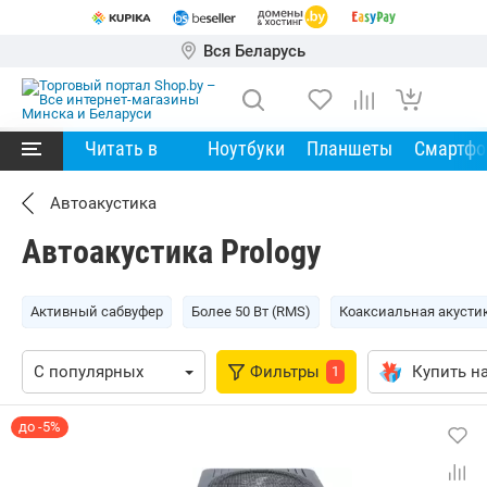
Вся Беларусь
Читать в
Ноутбуки
Планшеты
Смартф
Автоакустика
Автоакустика Prology
Активный сабвуфер
Более 50 Вт (RMS)
Коаксиальная акусти
Фильтры
Купить на
1
до -5%