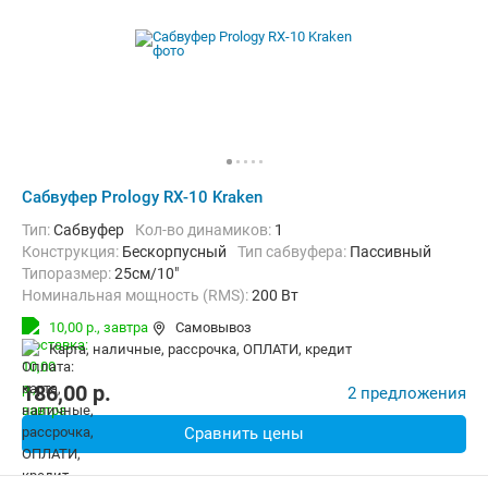
Сабвуфер Prology RX-10 Kraken
тип:
Сабвуфер
Кол-во динамиков:
1
конструкция:
Бескорпусный
Тип сабвуфера:
Пассивный
Типоразмер:
25см/10"
Номинальная мощность (RMS):
200 Вт
Максимальная мощность:
400 Вт
10,00 р.,
завтра
Самовывоз
Мин. воспроизводимая частота:
40 Гц
карта, наличные, рассрочка, ОПЛАТИ, кредит
Макс. воспроизводимая частота:
2000 Гц
186,00
p.
2 предложения
Сравнить цены