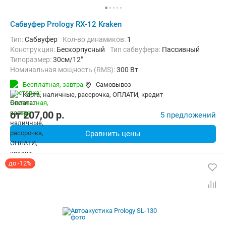
Сабвуфер Prology RX-12 Kraken
тип:
Сабвуфер
Кол-во динамиков:
1
конструкция:
Бескорпусный
Тип сабвуфера:
Пассивный
Типоразмер:
30см/12"
Номинальная мощность (RMS):
300 Вт
Максимальная мощность:
500 Вт
Бесплатная,
завтра
Самовывоз
Мин. воспроизводимая частота:
35 Гц
карта, наличные, рассрочка, ОПЛАТИ, кредит
Макс. воспроизводимая частота:
1500 Гц
от
207,00
p.
5 предложений
Сравнить цены
до -12%