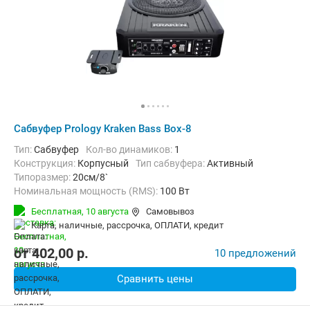
Сабвуфер Prology Kraken Bass Box-8
тип:
Сабвуфер
Кол-во динамиков:
1
конструкция:
Корпусный
Тип сабвуфера:
Активный
Типоразмер:
20см/8`
Номинальная мощность (RMS):
100 Вт
Максимальная мощность:
200 Вт
Бесплатная,
10 августа
Самовывоз
Мин. воспроизводимая частота:
20 Гц
карта, наличные, рассрочка, ОПЛАТИ, кредит
Макс. воспроизводимая частота:
150 Гц
от
402,00
p.
10 предложений
Сравнить цены