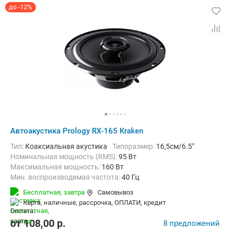
до -12%
Автоакустика Prology RX-165 Kraken
тип:
Коаксиальная акустика
Типоразмер:
16,5см/6.5"
Номинальная мощность (RMS):
95 Вт
Максимальная мощность:
160 Вт
Мин. воспроизводимая частота:
40 Гц
Макс. воспроизводимая частота:
20000 Гц
Бесплатная,
завтра
Самовывоз
карта, наличные, рассрочка, ОПЛАТИ, кредит
от
108,00
p.
8 предложений