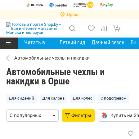
Орша
Читать в
Летний гид
Дачный сезон
Ба
Автомобильные чехлы и накидки
Автомобильные чехлы и
накидки в Орше
Для сидений
Для салона
Для колес
С подогревом
Фильтры
Купить на Sh