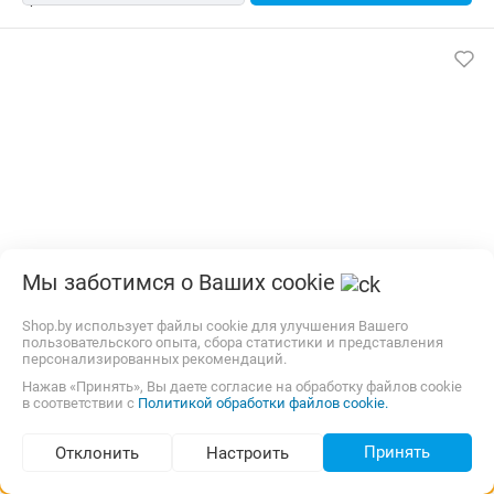
Мы заботимся о Ваших cookie
Экран на спинку кресла Wiiix ZAN-FS-RU черный
Shop.by использует файлы cookie для улучшения Вашего
Наличный и безналичный расчет. Оптовым покупателям
пользовательского опыта, сбора статистики и представления
доп. скидки.
персонализированных рекомендаций.
Нажав «Принять», Вы даете согласие на обработку файлов cookie
30,00 р.,
10 августа
карта
в соответствии с
Политикой обработки файлов cookie.
15,01
р.
gigamarket.by
Нет отзывов
i
Принять
Отклонить
Настроить
Подбор по параметрам (106)
В магазин
Контакты