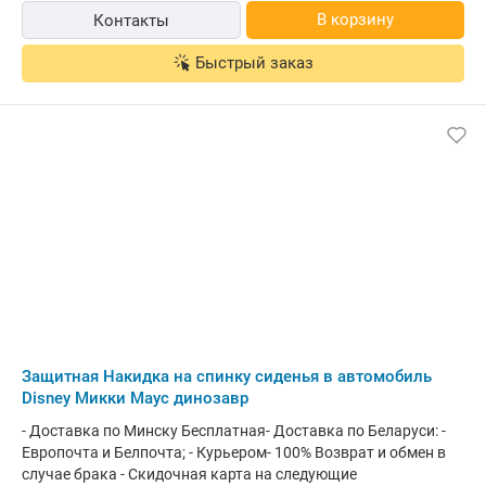
выгорания, вызванного УФ-излучением. Спереди и сзади
В корзину
Контакты
чехла на нижней грани находится резинка, благодаря чему
он лучше прилегает к машине. Спецификация: Материал:
Быстрый заказ
PEVA (устойчив к воздействию УФ-излучения и мороза).
Размер: XL Размеры: ДхШхВ 547 см x 144 см x 143 см
подходит на все автомобили длиной от 490 см до 530 см
(автомобили среднего класса и выше среднего) Цвет: серый
Защитная Накидка на спинку сиденья в автомобиль
Disney Микки Маус динозавр
- Доставка по Минску Бесплатная- Доставка по Беларуси: -
Европочта и Белпочта; - Курьером- 100% Возврат и обмен в
случае брака - Скидочная карта на следующие