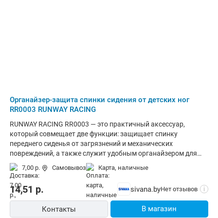
Органайзер-защита спинки сидения от детских ног
RR0003 RUNWAY RACING
RUNWAY RACING RR0003 — это практичный аксессуар,
который совмещает две функции: защищает спинку
переднего сиденья от загрязнений и механических
повреждений, а также служит удобным органайзером для
хранения вещей.Основные характеристикиНазначение:
7,00 р.
Самовывоз
карта, наличные
защита спинки переднего сиденья от следов обуви, царапин
и грязи, которые могут оставлять дети на заднем
14,51
р.
sivana.by
Нет отзывов
i
ряду.Материал: плотная, износостойкая ткань, устойчивая к
истиранию и разрывам.Крепление: надёжные ремни с
В магазин
Контакты
фиксаторами, которые позволяют быстро и прочно