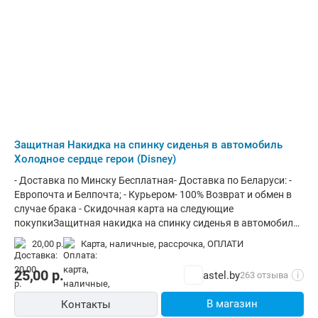
производителя касаемо этих изменений. Купить вкладыши,
интернет магазине детких товаров Астел. Производитель: РФ,
защиту и Органайзеры на сиденье автомобиля в Минске,
г.Москва, ул. Осташковская, д. 16.Сервисный центр: Минск,
можно сделав заказ через КОРЗИНУ или позвонив по
ул. Асаналиева, 9. Контакты: +375293901903Гарантийный
контактным телефонам в нашем интернет магазине детких
срок эксплуатации – 1 месяц
товаров Астел.
Защитная Накидка на спинку сиденья в автомобиль
Холодное сердце герои (Disney)
- Доставка по Минску Бесплатная- Доставка по Беларуси: -
Европочта и Белпочта; - Курьером- 100% Возврат и обмен в
случае брака - Скидочная карта на следующие
покупкиЗащитная накидка на спинку сиденья в автомобиль
Disney Холодное сердце героиДети, в силу своего роста, не
20,00 р.
карта, наличные, рассрочка, ОПЛАТИ
могут сидеть в автомобиле с опущенными ногами. Из-за
этого они задевают спинку сиденья и оставляют обувью
25,00
р.
astel.by
263 отзыва
i
грязные следы. С детской накидкой на спинку сиденья Disney
салон всегда будет в чистоте.Накидки Disney —
В магазин
Контакты
эксклюзивная серия с героями мультфильмов Walt Disney