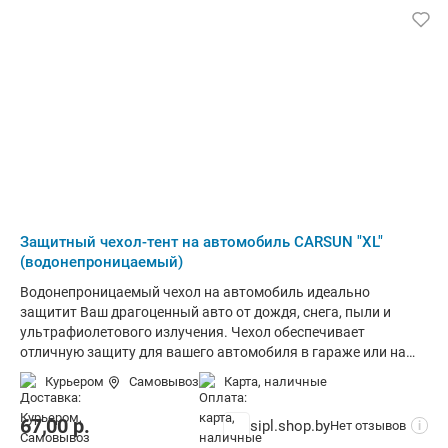
кровообращению. Характеристики: • Тип: накидка на
передний ряд сидений• Вид: слитный с подголовником•
Особенность: поддержка спины• Материал изделия: бамбук•
Цвет: серый• Подложка: ткань оксфорд• Крепление:
резинки+фастексы• Размер изделия, взятый с образца:
55,5*47 см. (спинка), 43*45,5 см. (сиденье)• Размер
подголовника, взятый с образца: 33,5*21 см. • Количество: 1
шт.• Упаковка: п/э пакет с ручкой• Вес: 600 гр.
Защитный чехол-тент на автомобиль CARSUN "XL"
(водонепроницаемый)
Водонепроницаемый чехол на автомобиль идеально
защитит Ваш драгоценный авто от дождя, снега, пыли и
ультрафиолетового излучения. Чехол обеспечивает
отличную защиту для вашего автомобиля в гараже или на
улице. Прекрасно защитит от разных погодных условий,
Курьером
Самовывоз
карта, наличные
предотвращая образование ржавчины на металлических
материалах. Изготовлен из специального материала PEVA.
67,00
р.
sipl.shop.by
Нет отзывов
i
Отлично защитит лакокрасочное покрытие автомобиля от